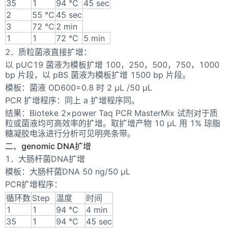
35
1
94 ℃
45 sec
2
55 ℃
45 sec
3
72 ℃
2 min
1
1
72 ℃
5 min
2．质粒菌液直接扩增：
以 pUC19 菌液为模板扩增 100，250，500，750，1000
bp 片段，以 pBS 菌液为模板扩增 1500 bp 片段。
模板：菌液 OD600=0.8 时 2 μL /50 μL
PCR 扩增程序：同上 a 扩增程序同。
结果：Bioteke 2×power Taq PCR MasterMix 试剂对于质
粒或菌液均可高效率的扩增。取扩增产物 10 μL 用 1% 琼脂
糖凝胶电泳进行分析可见明亮条带。
二、genomic DNA扩增
1．大肠杆菌DNA扩增
模板：大肠杆菌DNA 50 ng/50 μL
PCR扩增程序：
循环数
Step
温度
时间
1
1
94 ℃
4 min
35
1
94 ℃
45 sec