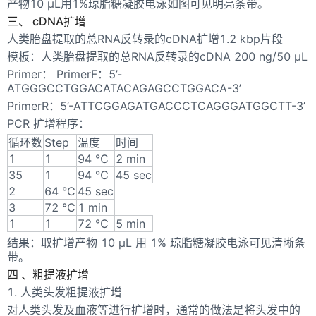
产物10 μL用1%琼脂糖凝胶电泳如图可见明亮条带。
三、 cDNA扩增
人类胎盘提取的总RNA反转录的cDNA扩增1.2 kbp片段
模板：人类胎盘提取的总RNA反转录的cDNA 200 ng/50 μL
Primer： PrimerF：5’-
ATGGGCCTGGACATACAGAGCCTGGACA-3’
PrimerR：5’-ATTCGGAGATGACCCTCAGGGATGGCTT-3’
PCR 扩增程序：
循环数
Step
温度
时间
1
1
94 ℃
2 min
35
1
94 ℃
45 sec
2
64 ℃
45 sec
3
72 ℃
1 min
1
1
72 ℃
5 min
结果：取扩增产物 10 μL 用 1% 琼脂糖凝胶电泳可见清晰条
带。
四 、粗提液扩增
1. 人类头发粗提液扩增
对人类头发及血液等进行扩增时，通常的做法是将头发中的