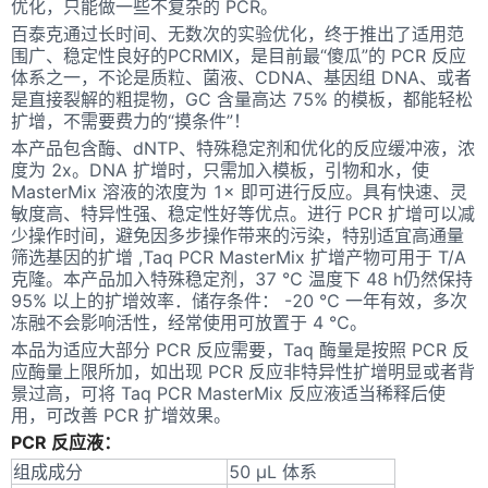
优化，只能做一些不复杂的 PCR。
百泰克通过长时间、无数次的实验优化，终于推出了适用范
围广、稳定性良好的PCRMIX，是目前最“傻瓜”的 PCR 反应
体系之一，不论是质粒、菌液、CDNA、基因组 DNA、或者
是直接裂解的粗提物，GC 含量高达 75% 的模板，都能轻松
扩增，不需要费力的“摸条件”！
本产品包含酶、dNTP、特殊稳定剂和优化的反应缓冲液，浓
度为 2x。DNA 扩增时，只需加入模板，引物和水，使
MasterMix 溶液的浓度为 1× 即可进行反应。具有快速、灵
敏度高、特异性强、稳定性好等优点。进行 PCR 扩增可以减
少操作时间，避免因多步操作带来的污染，特别适宜高通量
筛选基因的扩增 ,Taq PCR MasterMix 扩增产物可用于 T/A
克隆。本产品加入特殊稳定剂，37 ℃ 温度下 48 h仍然保持
95% 以上的扩增效率．储存条件： -20 ℃ 一年有效，多次
冻融不会影响活性，经常使用可放置于 4 ℃。
本品为适应大部分 PCR 反应需要，Taq 酶量是按照 PCR 反
应酶量上限所加，如出现 PCR 反应非特异性扩增明显或者背
景过高，可将 Taq PCR MasterMix 反应液适当稀释后使
用，可改善 PCR 扩增效果。
PCR 反应液：
组成成分
50 μL 体系