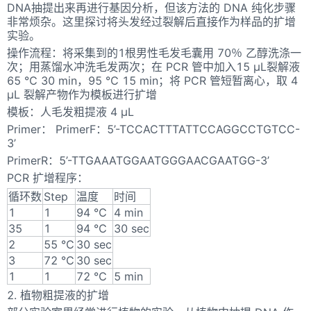
DNA抽提出来再进行基因分析，但该方法的 DNA 纯化步骤
非常烦杂。这里探讨将头发经过裂解后直接作为样品的扩增
实验。
操作流程：将采集到的1根男性毛发毛囊用 70％ 乙醇洗涤一
次；用蒸馏水冲洗毛发两次；在 PCR 管中加入15 μL裂解液
65 ℃ 30 min，95 ℃ 15 min；将 PCR 管短暂离心，取 4
μL 裂解产物作为模板进行扩增
模板：人毛发粗提液 4 μL
Primer： PrimerF：5’-TCCACTTTATTCCAGGCCTGTCC-
3’
PrimerR：5’-TTGAAATGGAATGGGAACGAATGG-3’
PCR 扩增程序：
循环数
Step
温度
时间
1
1
94 ℃
4 min
35
1
94 ℃
30 sec
2
55 ℃
30 sec
3
72 ℃
30 sec
1
1
72 ℃
5 min
2. 植物粗提液的扩增