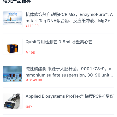
相关产品推荐
抗体修饰热启动酶PCR Mix，EnzymoPure™, A
nstart Taq DNA聚合酶、反应缓冲液、Mg2+和
¥411.90
dNTP 预先混合的浓缩溶液，阿拉丁
Qubit专用检测管 0.5mL薄壁离心管
￥195
碱性磷酸酶 来源于大肠杆菌，9001-78-9，a
mmonium sulfate suspension, 30-90 units/
￥3149.90
mg protein (modified Warburg-Christian, in
glycine buffer)，阿拉丁
Applied Biosystems ProFlex™ 梯度PCR扩增仪
询价