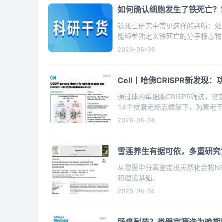
如何确认细胞发生了铁死亡？
铁死亡研究中常见这样的判断：处
能够单独定义铁死亡的分子标志物。
→ 其他死亡方式不能充分解释
2026-08-05
Cell丨哈佛CRISPR新发现
通过体内单细胞CRISPR筛选，鉴
14个抗衰老标志框架下，为衰老
2026-08-04
雪莲养生有据可依，多重研究
从雪莲中分离鉴定出天然化合物N
和理论基础。
2026-08-04