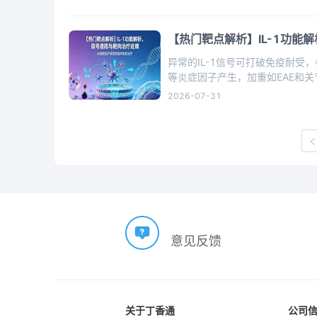
【热门靶点解析】IL-1功能
异常的IL-1信号可打破免疫耐受
等炎症因子产生，加重如EAE和
2026-07-31
意见反馈
关于丁香通
公司