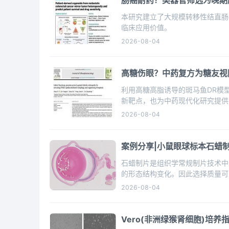
肠癌耐药？类器官筛选为晚期
本研究建立了大规模转移性结直肠
临床应用价值。
2026-08-04
高糖伤眼？中药复方为糖友视
利用高糖高脂诱导的斑马鱼DR模型，
新靶点，也为中药现代化研究提供
2026-08-04
案例分享|小鼠眼球标本石蜡
石蜡制片是组织学常规制片技术中
的形态结构变化。因此选择质量可
室，为广大用户提供了卓越的制片
2026-08-04
Vero(非洲绿猴肾细胞)培养