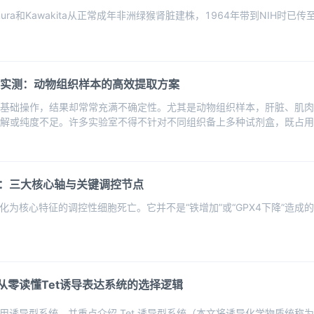
umura和Kawakita从正常成年非洲绿猴肾脏建株，1964年带到NIH
盒实测：动物组织样本的高效提取方案
是基础操作，结果却常常充满不确定性。尤其是动物组织样本，肝脏、肌
降解或纯度不足。许多实验室不得不针对不同组织备上多种试剂盒，既占
：三大核心轴与关键调控节点
化为核心特征的调控性细胞死亡。它并不是“铁增加”或“GPX4下降”造
从零读懂Tet诱导表达系统的选择逻辑
用诱导型系统，并重点介绍 Tet 诱导型系统（本文将诱导化学物质统称