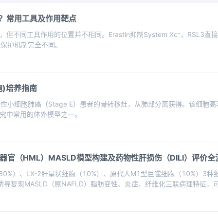
？常用工具及作用靶点
同工具作用的位置并不相同。Erastin抑制System Xc⁻，RSL3直
但保护机制完全不同。
胞)培养指南
白人男性小细胞肺癌（Stage E）患者的骨转移灶，从肺部分离获得。该
究中常用的体外模型之一。
脏类器官（HML）MASLD模型构建及药物性肝损伤（DILI）评价
（80%）、LX-2肝星状细胞（10%）、原代人M1型巨噬细胞（10%）
诱导复现MASLD（原NAFLD）脂肪变性、炎症、纤维化三联病理特征