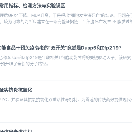
常用指标、检测方法与实验误区
理后GPX4下降、MDA升高，于是得出“细胞发生铁死亡”的结论。问题
较为可靠的判断应建立在一条完整证据链上：细胞死亡发生 → 脂质过氧化
：功能食品干预免疫衰老的“双开关”竟然是Dusp5和Zfp219？
定出Dusp5和Zfp219是年龄相关T细胞功能障碍的关键驱动因子。该研
干预开辟了全新的分子路径。
证实抗炎抗氧化
PZC，并验证其抗氧抗氧化双重活性与机制，为雪莲的传统药效提供现