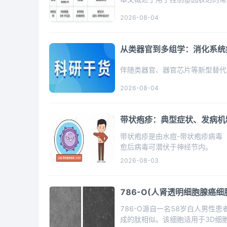
2026-08-04
从类器官到多组学：消化系统
伴随类器官、器官芯片等新型替代
2026-08-04
带状疱疹：典型症状、发病机
带状疱疹是由水痘-带状疱疹病毒
愈后病毒可潜伏于神经节内。
2026-08-03
786-O(人肾透明细胞腺癌细
786-O源自一名58岁白人男性
成的肽相似。该细胞适用于3D细