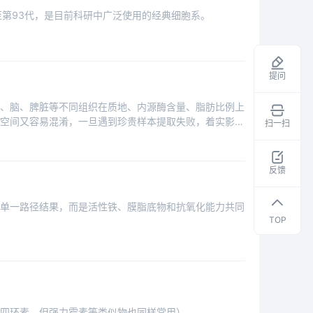
时已传至第93代，是目前科研中广泛使用的经典细胞系。
提问
肉、脑、脾脏等不同组织在质地、内源酶含量、脂肪比例上
用空间又容易混淆，一旦遇到珍贵样本提取失败，着实影响
扫一扫
领
取
干
反馈
货
资
成的单一路径结果，而是活性铁、膜脂底物和抗氧化能力共同
料
TOP
为四环素，但强力霉素等类似物也同样常用）。