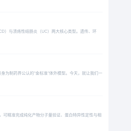
（CD）与溃疡性结肠炎（UC）两大核心类型。遗传、环
丽转身为制药界公认的“金标准”体外模型。今天，就让我们一
别原理，可精准完成纯化产物分子量验证、蛋白特异性定性与相