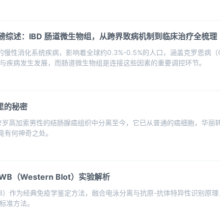
NRM 重磅综述：IBD 肠道微生物组，从跨界致病机制到临床治疗全梳理
的慢性消化系统疾病，影响着全球约0.3%-0.5%的人口，涵盖克罗恩病
与疾病发生发展，而肠道微生物组是连接这些因素的重要调控环节。
里的秘密
一位72岁高加索男性的结肠腺癌组织中分离至今，它已从普通的癌细胞，华
究竟有何神奇之处。
Western Blot）实验解析
lot，WB）作为经典免疫学鉴定方法，融合电泳分离与抗原-抗体特异性识
标准方法。