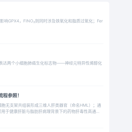
接影响GPX4，FINO₂则同时涉及铁氧化和脂质过氧化；Fer
细胞高表达两个小细胞肺癌生化标志物——神经元特异性烯醇化
全流程参照！
3种细胞无支架共组装形成三维人肝类器官（命名HML）；通
，可用于健康肝脏与脂肪肝病理背景下的药物肝毒性高通量/