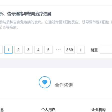
解析、信号通路与靶向治疗进展
，参与多种自身免疫病的发病。它通过增强T细胞反应、诱导调节性T细胞（Tr
关节炎等疾病。
1
2
3
4
5
889
跳至
•••
合作咨询
信息
个人用户
企业机构