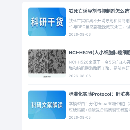
铁死亡诱导剂与抑制剂怎么选
铁死亡实验离不开诱导剂和抑制剂，但不
-1与DFO虽然都能挽救铁死亡，
2026-08-06
NCI-H526(人小细胞肺癌细
NCI-H526来源于一名55岁
酶和脑肌酸激酶同工酶，是肺癌研
2026-08-06
标准化实验Protocol：肝
本模型由：分化HepaRG肝细胞
过硬脂酸+油酸复合脂质慢性暴露
多组学评价。
2026-08-05