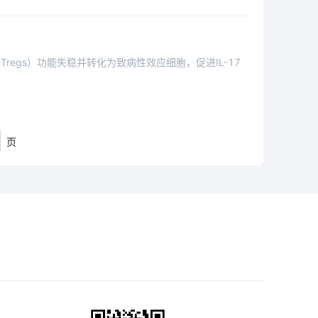
egs）功能失稳并转化为致病性效应细胞，促进IL-17
页