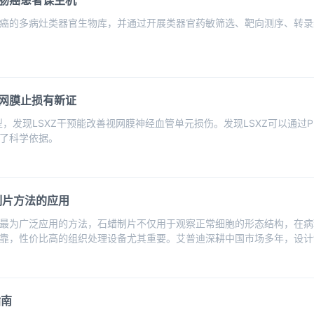
肠癌患者谋生机
癌的多病灶类器官生物库，并通过开展类器官药敏筛选、靶向测序、转录
网膜止损有新证
发现LSXZ干预能改善视网膜神经血管单元损伤。发现LSXZ可以通过PIN
了科学依据。
制片方法的应用
最为广泛应用的方法，石蜡制片不仅用于观察正常细胞的形态结构，在病
靠，性价比高的组织处理设备尤其重要。艾普迪深耕中国市场多年，设计
质量和良好的使用体验。
指南