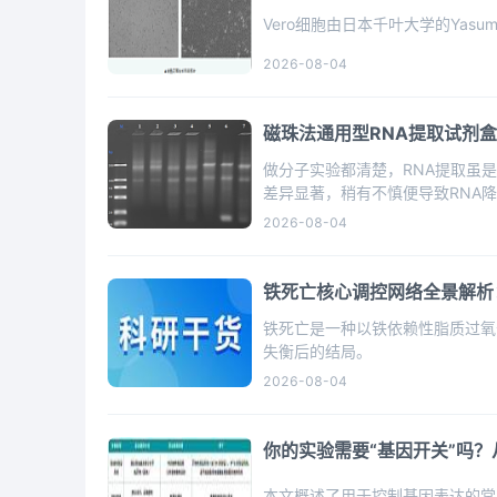
Vero细胞由日本千叶大学的Yas
2026-08-04
磁珠法通用型RNA提取试剂
做分子实验都清楚，RNA提取虽
差异显著，稍有不慎便导致RNA
实验进度。
2026-08-04
铁死亡核心调控网络全景解析
铁死亡是一种以铁依赖性脂质过氧
失衡后的结局。
2026-08-04
你的实验需要“基因开关”吗？
本文概述了用于控制基因表达的常