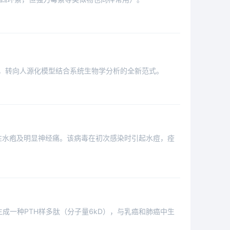
验，转向人源化模型结合系统生物学分析的全新范式。
性水疱及明显神经痛。该病毒在初次感染时引起水痘，痊
成一种PTH样多肽（分子量6kD），与乳癌和肺癌中生