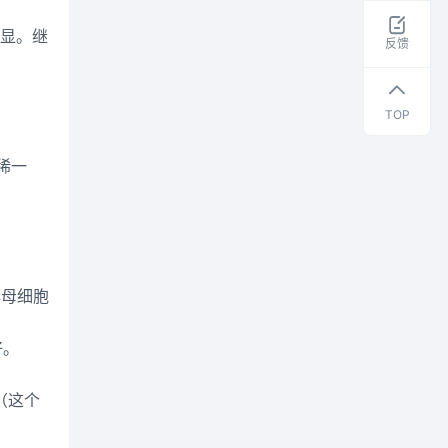
取
明显。继
干
反馈
货
资
料
TOP
该稀一
酵母细胞
好。
浆。（这个