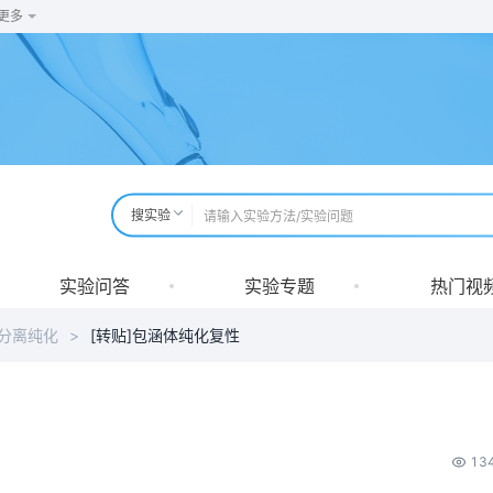
更多
搜实验
实验问答
实验专题
热门视
分离纯化
>
[转贴]包涵体纯化复性
13