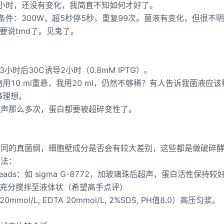
1小时，还没有变化，我简直不知如何才好了。
条件：300W，超5秒停5秒，重复99次。菌液有变化，但很不
要说tmd了。见鬼了。
时后30C诱导2小时（0.8mM IPTG）。
培养物用10 ml重悬，我用20 ml，仍然不够稀？有人告诉我菌液应
不够理想。
。超声那么多次，蛋白都要被超碎变性了。
不同的真菌纲，细胞壁成分是否会有较大差别，这些都是做破碎
方法：
beads：如 sigma G-8772，加玻璃珠后超声，蛋白活性保持较
酯，充分搅拌至液体状（希望高手点评）
s 20mmol/L, EDTA 20mmol/L, 2%SDS, PH值8.0）高压匀