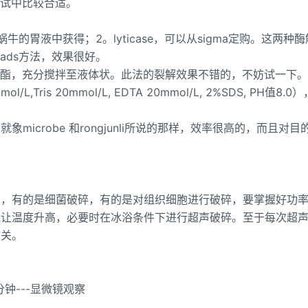
小试中比较合适。
的胃液中获得；2。lyticase，可以从sigma定购。这两种
eads方法，效果很好。
酸乙酯，充分搅拌至液体状。此法的裂解效果不错的，不妨试一下。
L,Tris 20mmol/L, EDTA 20mmol/L, 2%SDS, PH值8.
icrobe 和rongjunli所说的那样，效率很高的，而且对目
求，有的是细菌破碎，有的是对组织细胞进行破碎，要掌握好功
能让温度升高，必要时在冰浴条件下进行超声破碎。至于每次超
有关。
钟---显微镜观察