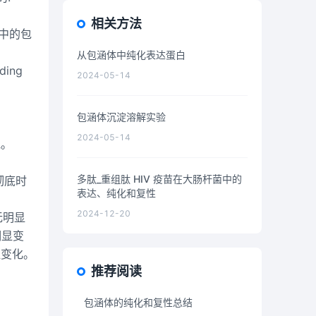
相关方法
菌中的包
从包涵体中纯化表达蛋白
ing
2024-05-14
包涵体沉淀溶解实验
2024-05-14
胞。
多肽_重组肽 HIV 疫苗在大肠杆菌中的
彻底时
表达、纯化和复性
2024-12-20
无明显
明显变
显变化。
推荐阅读
包涵体的纯化和复性总结