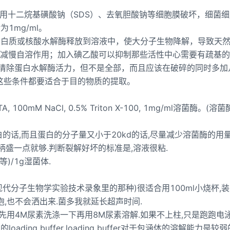
采用十二烷基磺酸钠（SDS）、去氧胆酸钠等细胞膜破坏，细菌
1mg/ml。
蛋白质或核酸水解酶释放到溶液中，使大分子生物降解，导致天
或减慢自溶作用；加入碘乙酸可以抑制那些活性中心需要有疏基
能清除蛋白水解酶活力，但不是全部，而且应该在破碎的同时多加
这些条件都要适合于目的物质的提取。
TA, 100mM NaCl, 0.5% Triton X-100, 1mg/ml溶菌酶。(
的话,而且蛋白的分子量又小于20kd的话,尽量减少溶菌酶的用量
柄盛一点就够.判断裂解好坏的标准是,溶液很粘.
等)/1g湿菌体.
现代分子生物学实验技术录象里的那种)很适合用100ml小烧杯,装6
,也不会洒出来.菌多我就延长超声时间.
先用4M尿素洗涤一下再用8M尿素溶解.如果不上柱,只是跑跑电泳
ing buffer.loading buffer对于包涵体的溶解能力是较弱