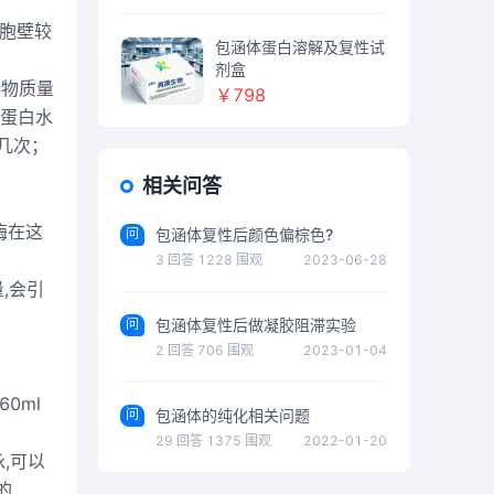
细胞壁较
包涵体蛋白溶解及复性试
剂盒
然物质量
￥798
的蛋白水
几次；
相关问答
溶菌酶在这
问
包涵体复性后颜色偏棕色?
3
回答
1228
围观
2023-06-28
,会引
问
包涵体复性后做凝胶阻滞实验
2
回答
706
围观
2023-01-04
0ml
问
包涵体的纯化相关问题
29
回答
1375
围观
2022-01-20
,可以
的.