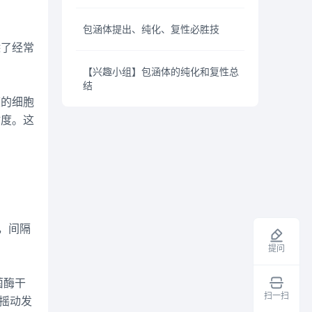
包涵体提出、纯化、复性必胜技
除了经常
【兴趣小组】包涵体的纯化和复性总
结
度的细胞
粘度。这
，间隔
提问
溶菌酶干
扫一扫
，摇动发
领