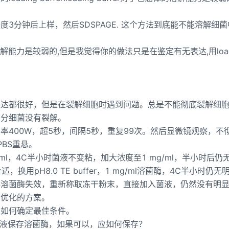
00度3分钟后上样，然后SDSPAGE. 这个方法到底能不能溶解细
体的溶解能力是较弱的,但是我觉得你的做法只是在鉴定有无表达,用load
现表达都很好，但是在裂解细胞时遇到问题。总是不能彻底裂解细
部分细菌没有裂解。
率400W，超5秒，间隔5秒，重复99次。然后显微镜观察，不
PBS重悬。
ml，4C半小时菌液不变粘，加大浓度至1 mg/ml，半小时后仍
换用pH8.0 TE buffer，1 mg/ml溶菌酶，4C半小时仍无
心溶菌酶失效，重新称取冻干粉末，直接加入菌液，仍然没有明
绍优化的方案。
及如何确定最佳条件。
缩液保存溶菌酶，如果可以，应如何保存？