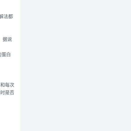
酶解法都
0），据说
的蛋白
率和每次
声时是否