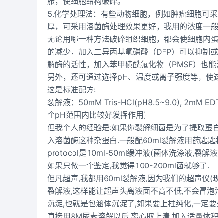
胀，使细胞结构破碎。
5.化学处理法：有些动物细胞，例如肿瘤细胞可
厚，可采用溶菌酶处理效果更好，我用的浓度一般为
无论用哪一种方法破碎组织细胞，都会使细胞内
的减少，加入二异丙基氟磷酸（DFP）可以抑制
解酶的活性，加入苯甲磺酰氟化物（PMSF）也
另外，还可通过选择pH、温度或离子强度等，使
这是标准配方:
裂解液：50mM Tris-HCl(pH8.5~9.0), 2mM ED
个pH范围内比较好发挥作用)
但我个人的经验是:如果你裂解细菌是为了提取蛋白
入溶菌酶这种杂蛋白.一般配60ml裂解液用药匙匙
protocol是10ml-50ml缓冲液(菌体洗涤液,裂解液
如果只做一个鉴定,我觉得100-200ml菌就够了.
但凡超声,我都用60ml裂解液,因为我们的超声仪(
裂解液,这样能让超声头离液面不高不低,不会冒泡泡
沉淀,也就是包涵体沉淀了,如果要上柱纯化,一定要
直接用8M尿素溶解以后,离心取上清,加入适量体积的load