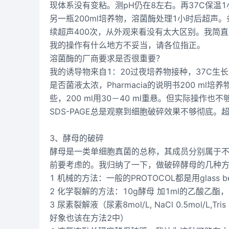
现体系没有变粘。测pH仍在8左右。再37C保温
另一瓶200ml培养物，溶菌酶处理1小时后超声。
续超声400次，从外观来看没有太大区别。我简直
我的操作有什么地方不妥当，请各位指正。
溶菌酶的厂商要求是否很重要？
我的诱导物来自1：20过夜培养物接种，37C生长3小
是否菌液太浓，Pharmacia的说明书200 ml
些，200 ml用30－40 ml重悬。但实际操作也
SDS-PAGE总是观察到细胞破碎效果不够彻底
3、酵母的破碎
酵母是一类单细胞真菌的总称，其成员分别属于
前要考虑的。我归纳了一下，做破碎酵母的几种
1 机械的方法：一般的PROTOCOL都是用glass 
2 化学裂解的方法：10g酵母 加1ml的乙酸乙
3 尿素裂解液（尿素8mol/L, NaCl 0.5mol/L,Tri
好象也该在方法2中）