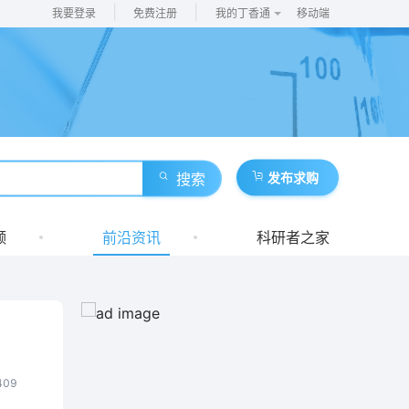
|
|
我要登录
免费注册
我的丁香通
移动端
搜索
发布求购
频
前沿资讯
科研者之家
409