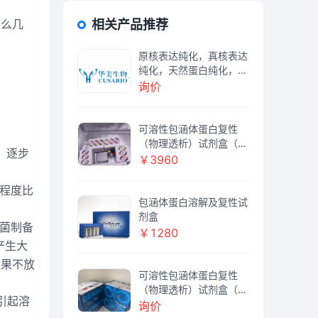
这么几
相关产品推荐
原核表达纯化，真核表达
纯化，天然蛋白纯化，包
涵体复性，蛋白鉴定
询价
可溶性包涵体蛋白复性
（物理透析）试剂盒（1
，逐步
0毫升纯化蛋白）
￥3960
程度比
包涵体蛋白溶解及复性试
剂盒
菌制备
￥1280
产生大
如果不放
可溶性包涵体蛋白复性
（物理透析）试剂盒（1
引起溶
0毫升纯化蛋白）
询价