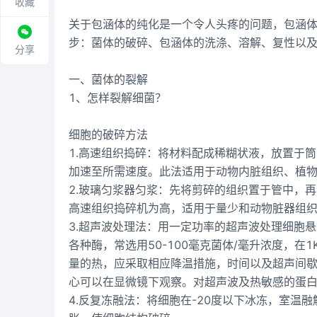
收藏
关于包涵体的纯化是一个令人头疼的问题，包涵
步：菌体的破碎、包涵体的洗涤、溶解、复性以
分享
一、菌体的裂解
1、怎样裂解细菌？
细胞的破碎方法
1.高速组织捣碎：将材料配成稀糊状液，放置于
加速至所需速度。此法适用于动物内脏组织、植
2.玻璃匀浆器匀浆：先将剪碎的组织置于管中，
高速组织捣碎机为高，适用于量少和动物脏器组
3.超声波处理法：用一定功率的超声波处理细胞
各种酶，常选用50-100毫克菌体/毫升浓度，在1
量的热，应采取相应降温措施，时间以及超声间
心可以在显微镜下观察。对超声波及热敏感的蛋
4.反复冻融法：将细胞在-20度以下冰冻，室