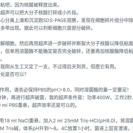
变粘吧，因为核酸被释放出来。
为超声可以把大分子核酸打碎成小片段。
分离上清和沉淀跑SDS-PAGE观察，发现在细胞碎片组分中
很多带出现。据此可以判断细胞只是部分破碎。
。
裂解细胞，然后再用超声进一步破碎并断裂大分子核酸以降低粘
性，但单用溶菌酶不能确定是否完全破碎，还要再加核酸酶降低
间。
。我刚从生工又定了一支，不过得后天到货，但愿它有用。
变化是否可以？
作用，请务必保持PBS的pH＞8.0，同时溶菌酶的量一定要足！
分钟，再进行超声破菌，我的超声条件是：功率400W，工作2秒
0 ml PBS重悬，超声效率还是可以的。
l NaCl重悬，加入2 ml 25mM Tris-HCl(pH8.0)，将
2M Tris碱，体系pH升到～8。4C放置1小时，菌液上层变澄清