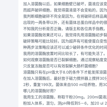
加入溶菌酶以后，如果细胞壁已破坏，菌液应该
而超声破碎细胞，我觉得菌液是不会变粘的，因
我判断细胞破碎不完全是因为，在将破碎后样品离心
出现的一两条带以外，还有菌体总蛋白样品中的
不知我的分析是否正确，请版主和各位高手指教
如果溶菌酶效果还可以，我觉得先用溶菌酶初步
破碎策略可能比较好。因为超声有可能使蛋白变
种两步法策略应该还可以减少破碎条件优化的时
我用的溶菌酶放置时间比较长了，有可能失活了
如何观察溶菌酶是否已裂解细胞，通过观察粘度
只反复冻融是否可以有效裂解大肠杆菌细胞？
溶菌酶只有在pH值大于8.0的条件下才能发挥溶菌
在加入溶菌酶后，最好放于磁力搅拌器上搅拌30
2秒，重复199次。菌体来自500 ml培养物，用3
哪儿的溶菌酶好用？
我用生工的溶菌酶，称取干粉20mg。200ml菌液用18 m
粉加入体系，混匀，测pH降低到5－6，加20 ul 