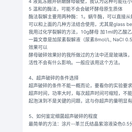
4 液氮冻融并研磨酵母破壁，我认为这种可能在
5 温和的酶法，可能不会会破坏酵母原生质体
酶法裂解主要用两种酶：1。蜗牛酶，可以直接从蜗牛
可以和上面的几种方法结合使用，尤其是glass b
我用过化学裂解的方法，10g酵母 加1ml的乙
一篇文章是加尿素裂解液（尿素8mol/L, NaCl 0.5mol/
效果可以
酵母破碎效果好的我所做过的方法中还是玻璃珠，就象m
活性不会有什么影响。一般应该用这个方法。
4、超声破碎的条件选择
超声破碎的条件不能一概而论，要看你的实验要
超声时间，功率大时，每次超声时间可缩短，不
起泡沫到不是关键的问题，这与你超声的量明显
5、如何鉴定细菌超声破碎的程度
最简单的方法：涂片--革兰氏结晶紫溶液染色0.5分