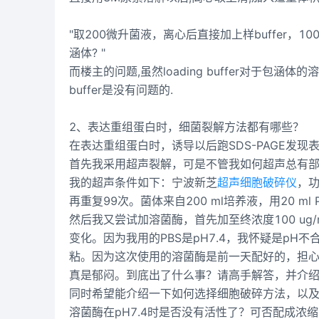
"取200微升菌液，离心后直接加上样buffer，1
涵体? "
而楼主的问题,虽然loading buffer对于包涵
buffer是没有问题的.
2、表达重组蛋白时，细菌裂解方法都有哪些？
在表达重组蛋白时，诱导以后跑SDS-PAGE发
首先我采用超声裂解，可是不管我如何超声总有
我的超声条件如下：宁波新芝
超声细胞破碎仪
，功
再重复99次。菌体来自200 ml培养液，用20 ml 
然后我又尝试加溶菌酶，首先加至终浓度100 ug/
变化。因为我用的PBS是pH7.4，我怀疑是pH不合适，
粘。因为这次使用的溶菌酶是前一天配好的，担
真是郁闷。到底出了什么事？请高手解答，并介
同时希望能介绍一下如何选择细胞破碎方法，以
溶菌酶在pH7.4时是否没有活性了？可否配成浓