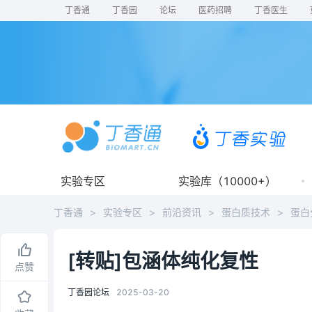
丁香通
丁香园
论坛
医药招聘
丁香医生
实验专区
实验库（10000+）
丁香通
>
实验专区
>
前沿资讯
>
蛋白质技术
>
蛋白
[转贴]包涵体纯化复性
点赞
丁香园论坛
2025-03-20