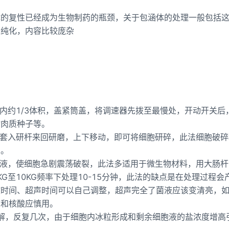
体的复性已经成为生物制药的瓶颈，关于包涵体的处理一般包括
及纯化，内容比较庞杂
筒内约1/3体积，盖紧筒盖，将调速器先拨至最慢处，开动开关后
物肉质种子等。
再套入研杆来回研磨，上下移动，即可将细胞研碎，此法细胞破碎
织。
悬液，使细胞急剧震荡破裂，此法多适用于微生物材料，用大肠杆
KG至10KG频率下处理10-15分钟，此法的缺点是在处理过程会
歇时间、超声时间可以自己调整，超声完全了菌液应该变清亮，
白和核酸应慎用。
温融解，反复几次，由于细胞内冰粒形成和剩余细胞液的盐浓度增高