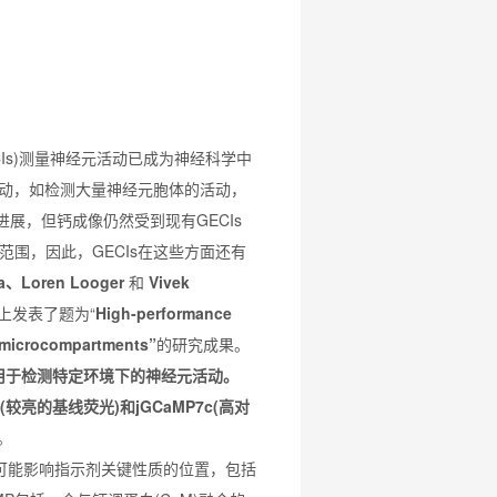
rs,GECIs)测量神经元活动已成为神经科学中
活动，如检测大量神经元胞体的活动，
展，但钙成像仍然受到现有GECIs
围，因此，GECIs在这些方面还有
da、Loren Looger
和
Vivek
上发表了题为“
High-performance
d microcompartments”
的研究成果。
门用于检测特定环境下的神经元活动。
7b(较亮的基线荧光)和jGCaMP7c(高对
。
可能影响指示剂关键性质的位置，包括