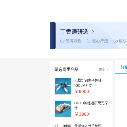
详
研选同类产品
更多 >
无损伤钙离子探针
“GCaMP-X”
￥6000
GRAB神经递质荧光探
针
￥3980
外泌体大分子载药