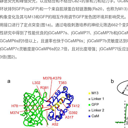
静息荧光和峰值荧光，以及结合和不结合Ca2+的亲和力和动力学。GCaM
环状排列GFP(cpGFP)和一个来自肌球蛋白轻链激酶(Rs20，也称为M
构象变化及其与M13和GFP的相互作用调节GFP发色团环境并影响荧光。对G
用接口进行了定点突变(图1a)。通过电极刺激培养的神经元筛选662个变异的
性研究中得到了性能优良的jGCaMP7s、jGCaMP7f、jGCaMP7b和jGC
GCaMP6s的5倍以上，且速率也快于GCaMP6s；jGCaMP7b灵敏度达到
jGCaMP7c灵敏度是GCaMP6s的2.7倍，且对比度增强；jGCaMP7f反应
3倍(图2)。