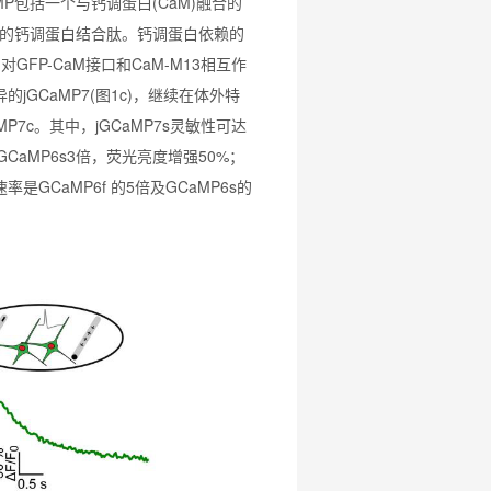
P包括一个与钙调蛋白(CaM)融合的
13)的钙调蛋白结合肽。钙调蛋白依赖的
FP-CaM接口和CaM-M13相互作
jGCaMP7(图1c)，继续在体外特
aMP7c。其中，jGCaMP7s灵敏性可达
GCaMP6s3倍，荧光亮度增强50%；
速率是GCaMP6f 的5倍及GCaMP6s的