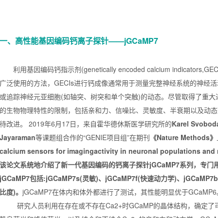
一、高性能基因编码钙离子探针——jGCaMP7
利用基因编码钙指示剂(genetically encoded calcium indicato
广泛使用的方法，GECIs进行钙成像通常用于测量完整神经系统的神经
或追踪神经元亚细胞(如轴突、树突和单个突触)的动态。尽管取得了重大进
的生物物理特性的限制，包括亲和力、信噪比、灵敏度、半衰期以及动态范
待改进。 2019年6月17日，来自霍华德休斯医学研究所的
Karel Svobo
Jayaraman
等课题组合作的“GENIE项目组”在期刊
《Nature Methods》
calcium sensors for imagingactivity in neuronal populations an
该论文系统地介绍了新一代基因编码的钙离子探针jGCaMP7系列，专
jGCaMP7包括:jGCaMP7s(灵敏)、jGCaMP7f(快速动力学)、jGCaMP
比度)。
jGCaMP7在体内和体外都进行了测试，其性能明显优于GCaMP6
研究人员利用在存在或不存在Ca2+时GCaMP的晶体结构，确定了