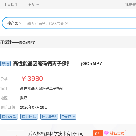
丁香医生
更多
我要登
搜产品
探针——jGCaMP7
高性能基因编码钙离子探针——jGCaMP7
研选
￥3980
价格
简介
高性能基因编码钙离子探针
地区
武汉
更新日期
2026年07月28日
快速发货
快速回复
售后服务
7天包换
武汉枢密脑科学技术有限公司
8
年
钻石会员