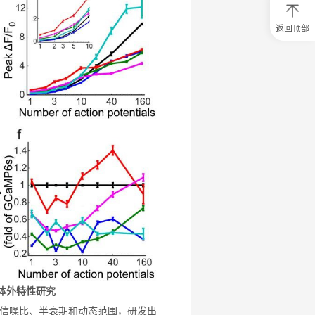
返回顶部
0
元
试
用
关
注
研
选
菌
特性研究
信噪比、半衰期和动态范围，研发出