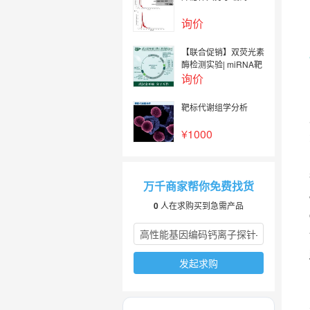
询价
【联合促销】双荧光素
酶检测实验| miRNA靶
基因的预测与验证(双
询价
荧光素酶）| 双荧光素
酶报告基因（DLR）
靶标代谢组学分析
检测| 海肾-海萤双荧光
素酶（dualluciferase
¥1000
报告基因）
万千商家帮你免费找货
0
人在求购买到急需产品
发起求购