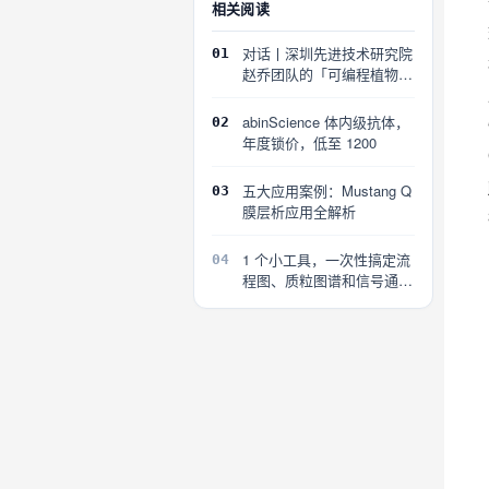
相关阅读
对话丨深圳先进技术研究院
01
赵乔团队的「可编程植物」
探索
abinScience 体内级抗体，
02
年度锁价，低至 1200
五大应用案例：Mustang Q
03
膜层析应用全解析
1 个小工具，一次性搞定流
04
程图、质粒图谱和信号通路
图