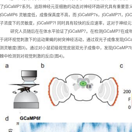
了jGCaMP7系列。追踪神经元亚细胞的动态对神经环路研究具有重要
jGCaMP6 灵敏度低，成像保真度不高，而 jGCaMP7s，jGCaMP7f，
子浓度下的灵敏度，jGCaMP7f 同时具有较快的反应速率，这对于神
研究人员随后在在体水平验证了jGCaMP7。在检测jGCaMP7在
于闭环视觉刺激下的运动果蝇的树突神经活动，通过双光子成像发现jGCaMP
测灵敏度(图3)。通过对小鼠初级视觉皮层双光子成像中，发现jGCaMP7
棘中检测到对视觉刺激的反应(图4)。