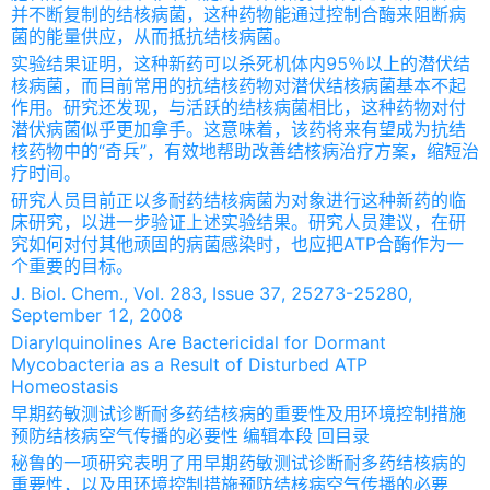
并不断复制的结核病菌，这种药物能通过控制合酶来阻断病
菌的能量供应，从而抵抗结核病菌。
实验结果证明，这种新药可以杀死机体内95％以上的潜伏结
核病菌，而目前常用的抗结核药物对潜伏结核病菌基本不起
作用。研究还发现，与活跃的结核病菌相比，这种药物对付
潜伏病菌似乎更加拿手。这意味着，该药将来有望成为抗结
核药物中的“奇兵”，有效地帮助改善结核病治疗方案，缩短治
疗时间。
研究人员目前正以多耐药结核病菌为对象进行这种新药的临
床研究，以进一步验证上述实验结果。研究人员建议，在研
究如何对付其他顽固的病菌感染时，也应把ATP合酶作为一
个重要的目标。
J. Biol. Chem., Vol. 283, Issue 37, 25273-25280,
September 12, 2008
Diarylquinolines Are Bactericidal for Dormant
Mycobacteria as a Result of Disturbed ATP
Homeostasis
早期药敏测试诊断耐多药结核病的重要性及用环境控制措施
预防结核病空气传播的必要性 编辑本段 回目录
秘鲁的一项研究表明了用早期药敏测试诊断耐多药结核病的
重要性，以及用环境控制措施预防结核病空气传播的必要