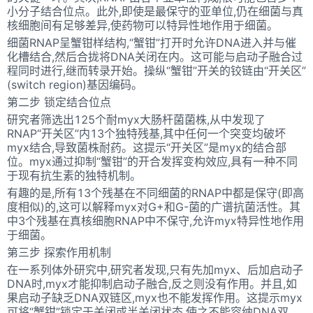
小分子结合位点。此外,即使是最保守的亚单位,仍在细菌与真
核细胞间有足够差异,使药物可以特异性地作用于细菌。
细菌RNAP呈蟹钳样结构,“蟹钳”打开时允许DNA进入并与催
化槽结合,然后合拢将DNA关闭在内。这可能与启动子融合过
程同时进行,继而转录开始。操纵“蟹钳”开关的铰链由“开关区”
(switch region)基因编码。
第二步 锁定结合位点
研究者筛选出125个耐myx大肠杆菌菌株,从中发现了
RNAP“开关区”内13个独特残基,其中任何一个突变均破坏
myx结合,导致菌株耐药。这提示“开关区”是myx的结合部
位。myx通过抑制“蟹钳”的开合发挥变构效应,具有一种不同
于现有抗生素的独特机制。
有趣的是,所有13个残基在不同细菌的RNAP中都是保守(即高
度相似)的,这可以解释myx对G+和G-菌的广谱抗菌活性。其
中3个残基在真核细胞RNAP中不保守,允许myx特异性地作用
于细菌。
第三步 探索作用机制
在一系列体外研究中,研究者发现,只有先加myx、后加启动子
DNA时,myx才能抑制启动子融合,反之则没有作用。并且,如
果启动子缺乏DNA双链区,myx也不能发挥作用。这提示myx
可将“蟹钳”锁定于关闭或半关闭状态,使之不能容纳DNA双