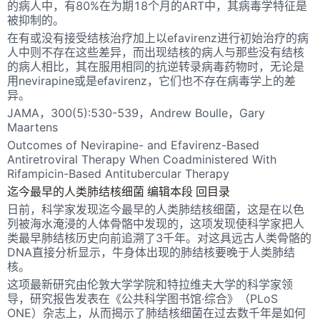
的病人中，有80%在为期18个月的ART中，其病毒学特征是
被抑制的。
在有或没有接受结核治疗加上以efavirenz进行初始治疗的病
人中则不存在这些差异，而出现结核的病人与那些没有结核
的病人相比，其在服用相同的抗逆转录病毒药物时，无论是
用nevirapine或是efavirenz，它们也不存在病毒学上的差
异。
JAMA，300(5):530-539，Andrew Boulle，Gary
Maartens
Outcomes of Nevirapine- and Efavirenz-Based
Antiretroviral Therapy When Coadministered With
Rifampicin-Based Antitubercular Therapy
迄今最早的人类肺结核细菌 编辑本段 回目录
日前，科学家发现迄今最早的人类肺结核细菌，这是在以色
列被海水淹浸的人体骨骼中发现的，这项发现使科学家把人
类最早肺结核历史向前追溯了3千年。对这具远古人类骨骼的
DNA直接分析显示，牛身体出现的肺结核要晚于人类肺结
核。
这项最新研究由伦敦大学学院和特拉维夫大学的科学家领
导，研究报告发表在《公共科学图书馆·综合》（PLoS
ONE）杂志上，从而揭示了肺结核细菌在过去数千年是如何