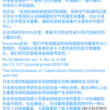
环境是该病的一个强有力的传播者，环境越小、越不通风，
传染的几率就越高。”
他还说：“有效的结核病感染控制措施、新鲜空气和通风区域
不仅对于医院防止这种细菌的空气传播至关重要，也对于其
它卫生环境至关重要，诸如抗逆转录病毒疗法室和乡村医疗
中心。”
在这项研究的505天里，患者平均传染性是50年代的研究所
记载的6倍。
Escombe还说：“我们不知道豚鼠的结核病感染剂量是否与人
类相同。但是和已经发表的关于人类传染性的其它数据相
比，我们研究的患者具有高度传染性。”
PLoS Medicine Vol. 5, No. 9, e188
doi:10.1371/journal.pmed.0050188
The Infectiousness of Tuberculosis Patients Coinfected
with HIV
日本合成抑制超级耐多药结核菌化合物 编辑本段 回目录
日本微生物化学研究会日前合成一种化合物，能对4种以上抗
生素都无效的超级耐多药结核菌产生抑制作用。
耐多药结核病指病人所感染的结核分枝杆菌至少对异烟肼和
利福平耐药。在此基础上，还对氟喹诺酮类药物中的一种以
及至少对卷曲霉素、卡那霉素和
丁胺卡那霉素
3种注射药物中