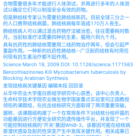
合物需要很多年才能进行人体测试，并再进行多年的人体测
试以确定它们可以制造安全有效的药物。
但是肺结核专家认为需要抗肺结核新药。目前全球三分之一
的人口携带结核病菌，肺结核病每年造成170万人丧生。
肺结核病人可以通过混合药物疗法被治愈，往往需要耗时数
月。当前标准疗法需要四种抗生素，服用六到九个月。
具有抗药性的肺结核需要用二线药物治疗两年，但会引起严
重副作用。一种新的抗药性肺结核--广泛耐药结核有时用任
何现有抗生素治疗都不起作用。
Science March 19, 2009 DOI: 10.1126/science.1171583
Benzothiazinones Kill Mycobacterium tuberculosis by
Blocking Arabinan Synthesis
发现结核病关键基因 编辑本段 回目录
从华中农业大学蛋白质组学研究中心获悉，该中心负责人、
生命科学技术学院农业微生物学国家重点实验室何正国教授
领衔的课题组，在抗击结核研究方面取得了两项重要突破。
据称，该课题组构建了一个在常规条件下对结核分枝杆菌的
功能基因进行方便安全研究的遗传操作平台，并发现了一个
可能控制结核病的“开关”基因WhiB-3，该基因可能在结核病
原潜伏感染及耐药性突变产生中发挥关键作用。相关成果已