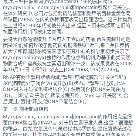
最近,三种由黏细菌(myxobacteria)产生的抗菌物质
myxopyronin、corallopyronin和ripostatin引起广泛关注。
在体外研究中,它们对包括耐药结核菌和耐甲氧西林金黄色葡
萄球菌(MRSA)在内的多种细菌表现出极强活性。这三种物质
在上世纪80-90年代就被分离出来,但因人们未能探明它们的
抗菌作用机制而被束之高阁。
要将大自然的馈赠升华为可人工合成的药品,首先需解开的谜
团是:它们如何攻破了耐药菌的铜墙铁壁?近日,来自美国罗格
斯大学和德国赫尔姆霍茨感染研究中心的科学家初步揭示了
myxopyronin(myx)独特的作用位点和机制,为基于此类天然
物质合成广谱高效抗生素迈出破冰一步。该成果发表在2008
年10月17日《细胞》杂志上[Cell 2008,135(2):295]。
RNAP有两个蟹钳状结构域,“蟹钳”可围绕底部“开关区”进行
30°旋转而处于闭合(A)或开放(B)状态。“蟹钳”开放时允许
DNA进入并与催化槽相结合(C),然后闭合将DNA关闭在内
(D)。此时启动子融合,转录过程开始。Myx 与“开关区”结合
后,阻止“蟹钳”开放,使DNA不能结合(E)。
第一步 剖析靶点结构
Myxopyronin、corallopyronin和ripostatin的作用靶点是细
菌的RNA聚合酶(RNAP)。对于抗生素研发人员,这是个很理想
的靶点。首先,它是遗传转录过程中必需的酶,是细菌繁殖过程
的关键一环。其次,RNAP由各个亚单位构成,很可能包含多个