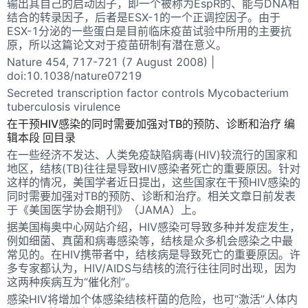
输出其自己的启动因子，即一个被称为EspR的、能与DNA相
结合的转录因子，后者是ESX-1的一个正调控因子。由于
ESX-1分泌的一些蛋白是目前临床疫苗试验中所用的主要抗
原，所以这篇论文对于疫苗研制有潜在意义。
Nature 454, 717-721 (7 August 2008) |
doi:10.1038/nature07219
Secreted transcription factor controls Mycobacterium
tuberculosis virulence
在干预HIV感染的同时需要加强对TB的预防、诊断和治疗 编
辑本段 回目录
在一些经济不发达、人类免疫缺陷病毒(HIV)较流行的国家和
地区，结核(TB)往往是导致HIV感染者死亡的重要原因。针对
这样的情况，美国学者近日提出，这些国家在干预HIV感染的
同时需要加强对TB的预防、诊断和治疗。相关文章日前发表
于《美国医学协会期刊》（JAMA）上。
据美国梅奥中心网站介绍，HIV感染可导致多种并发症发生，
例如细菌、真菌和病毒感染等，结核是众多机会感染之中最
常见的。在HIV携带者中，结核病是导致死亡的重要原因。许
多专家都认为，HIV/AIDS与结核的流行往往同时出现，因为
这两种疾病互为“催化剂”。
感染HIV将增加个体感染结核杆菌的危险，也可“激活”人体内