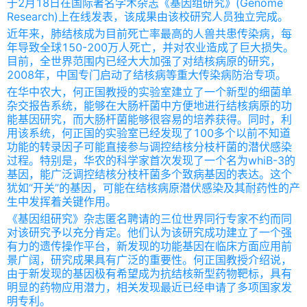
于2月18日在国际著名学术杂志《基因组研究》(Genome
Research)上在线发表，该成果由该校研究人员独立完成。
近年来，肺结核成为目前死亡率最高的人兽共患传染病，每
年导致全球150-200万人死亡，并对农业造成了巨大损失。
目前，全世界范围内已经大大加强了对结核病原的研究，
2008年，中国专门启动了结核病等重大传染病防治专项。
在华中农大，何正国教授的实验室建立了一个新型的细菌单
杂交报告系统，能够在大肠杆菌中方便地进行结核病原的功
能基因研究，而大肠杆菌能够很容易的培养获得。同时，利
用该系统，何正国的实验室已经发现了100多个以前不知道
功能的转录因子可能直接参与调控结核分枝杆菌的潜伏感染
过程。特别是，华农的科学家首次发现了一个名为whiB-3的
基因，能广泛调控结核分枝杆菌多个致病基因的表达。这个
犹如“开关”的基因，可能在结核病原潜伏感染及其耐药性的产
生中发挥着关键作用。
《基因组研究》杂志匿名聘请的三位世界同行专家不约而同
对该研究予以充分肯定。他们认为该研究成功建立了一个强
有力的遗传操作平台，新发现的功能基因在临床方面应用前
景广阔，研究成果具有广泛的重要性。何正国教授介绍说，
由于新发现的基因极有希望成为抗结核新型药物靶标，具有
明显的药物应用潜力，相关发现最近已经申请了多项国家发
明专利。