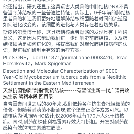
他还指出，研究还显示这具远古人类骨骼中肺结核DNA不具
备当今肺结核的一些普遍性特征，实际上，9千年前的肺结核
患者骨骼将让我们更好地理解肺结核细菌随着时间的流逝是
如何进化改变的，该细菌的进化与人类存在着密切关系。
斯皮格尔曼博士称，这具肺结核患者骨骼的发现具有里程碑
意义，这是因为它帮助我们进一步理解史前肺结核，以及肺
结核细菌是如何进化的，将提高我们对现代肺结核病症的认
识，促进我们研制更有效的治疗方案。
PLoS ONE， doi:10.1371/journal.pone.0003426，Israel
Hershkovitz，Mark Spigelman
Detection and Molecular Characterization of 9000-
Year-Old Mycobacterium tuberculosis from a Neolithic
Settlement in the Eastern Mediterranean
天然抗菌物质“剑指”耐药结核------有望催生新一代广谱高效
抗生素 编辑本段 回目录
自青霉素问世之后的80年来,我们依赖各种抗生素抵挡细菌的
侵袭。但随着耐药菌不断涌现,这个堡垒正变得岌岌可危。以
结核病为例,据WHO估计,仅2006年就有170万人死于结核
病。同时,耐药菌株使利福霉素疗效大打折扣。开发对耐药菌
感染有效的抗生素迫在眉睫。