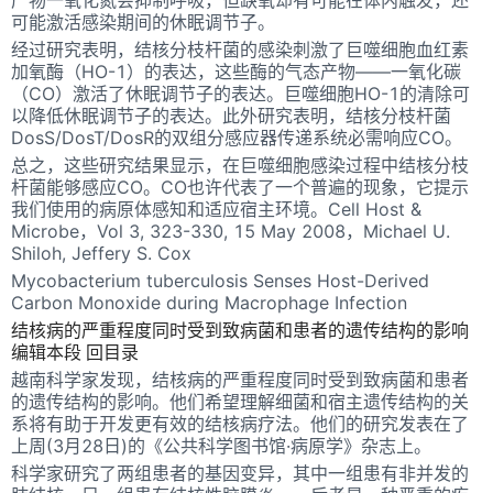
可能激活感染期间的休眠调节子。
经过研究表明，结核分枝杆菌的感染刺激了巨噬细胞血红素
加氧酶（HO-1）的表达，这些酶的气态产物——一氧化碳
（CO）激活了休眠调节子的表达。巨噬细胞HO-1的清除可
以降低休眠调节子的表达。此外研究表明，结核分枝杆菌
DosS/DosT/DosR的双组分感应器传递系统必需响应CO。
总之，这些研究结果显示，在巨噬细胞感染过程中结核分枝
杆菌能够感应CO。CO也许代表了一个普遍的现象，它提示
我们使用的病原体感知和适应宿主环境。Cell Host &
Microbe，Vol 3, 323-330, 15 May 2008，Michael U.
Shiloh, Jeffery S. Cox
Mycobacterium tuberculosis Senses Host-Derived
Carbon Monoxide during Macrophage Infection
结核病的严重程度同时受到致病菌和患者的遗传结构的影响
编辑本段 回目录
越南科学家发现，结核病的严重程度同时受到致病菌和患者
的遗传结构的影响。他们希望理解细菌和宿主遗传结构的关
系将有助于开发更有效的结核病疗法。他们的研究发表在了
上周(3月28日)的《公共科学图书馆·病原学》杂志上。
科学家研究了两组患者的基因变异，其中一组患有非并发的