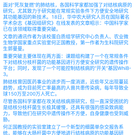
面对“死灰复燃”的肺结核，各国科学家都加强了对结核病原的
研究，尤其致力于研究能在常规实验条件下方便安全地研究
其功能基因的新技术。18日，华中农大研究人员在国际著名
学术杂志《基因组研究》在线发表的文章昭示：中国科学家
已在该领域取得重要突破。
文章的通讯作者为该校蛋白质组学研究中心负责人、农业微
生物学国家重点实验室何正国教授，第一作者为生科院研究
生郭曼曼。
重要突破主要体现在两方面：课题组构建了一个在常规条件
下对结核分枝杆菌的功能基因进行方便安全研究的遗传操作
平台；同时，发现了一个可能控制结核病的“开关”基因WhiB-
3。
肺结核曾因医药事业的进步而一度消退，近些年又出现蔓延
趋势，成为目前死亡率最高的人兽共患传染病，每年导致全
球150万至200万人死亡。
尽管各国科学家都在攻关结核病原研究，但一直深受困扰的
是结核分枝杆菌生长极其缓慢，还具有很强的感染致病能
力，导致他们在研究中遗传操作不方便，自身健康也受到威
胁。
何正国教授的实验室建立了一个新型的细菌单杂交报告系
统，能够在大肠杆菌中方便地进行结核病原的功能基因研