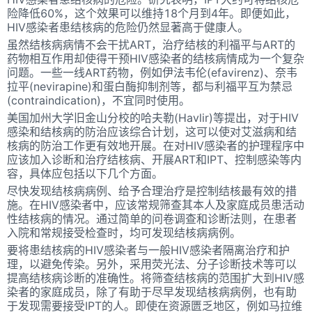
险降低60%，这个效果可以维持18个月到4年。即便如此，
HIV感染者患结核病的危险仍然显著高于健康人。
虽然结核病病情不会干扰ART，治疗结核的利福平与ART的
药物相互作用却使得干预HIV感染者的结核病情成为一个复杂
问题。一些一线ART药物，例如伊法韦伦(efavirenz)、奈韦
拉平(nevirapine)和蛋白酶抑制剂等，都与利福平互为禁忌
(contraindication)，不宜同时使用。
美国加州大学旧金山分校的哈夫勒(Havlir)等提出，对于HIV
感染和结核病的防治应该综合计划，这可以使对艾滋病和结
核病的防治工作更有效地开展。在对HIV感染者的护理程序中
应该加入诊断和治疗结核病、开展ART和IPT、控制感染等内
容，具体应包括以下几个方面。
尽快发现结核病病例、给予合理治疗是控制结核最有效的措
施。在HIV感染者中，应该常规筛查其本人及家庭成员患活动
性结核病的情况。通过简单的问卷调查和诊断法则，在患者
入院和常规接受检查时，均可发现结核病病例。
要将患结核病的HIV感染者与一般HIV感染者隔离治疗和护
理，以避免传染。另外，采用荧光法、分子诊断技术等可以
提高结核病诊断的准确性。将筛查结核病的范围扩大到HIV感
染者的家庭成员，除了有助于尽早发现结核病病例，也有助
于发现需要接受IPT的人。即使在资源匮乏地区，例如马拉维