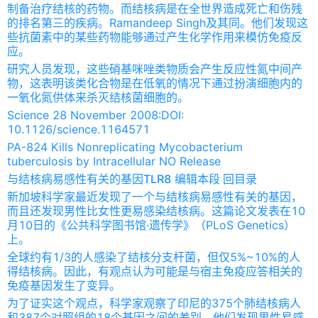
制备治疗结核的药物。而结核病是在全世界造成死亡和伤残
的排名第三的疾病。Ramandeep Singh及其同。他们发现这
些抗菌素中的某些药物能够通过产生化学作用来模仿免疫反
应。
研究人员发现，这些硝基咪唑类物质会产生反应性氮中间产
物，这表明该类化合物是在低氧的情况下通过扮演细胞内的
一氧化氮供体来杀灭结核菌细胞的。
Science 28 November 2008:DOI:
10.1126/science.1164571
PA-824 Kills Nonreplicating Mycobacterium
tuberculosis by Intracellular NO Release
与结核病易感性有关的基因TLR8 编辑本段 回目录
新加坡科学家最近发现了一个与结核病易感性有关的基因，
而且还发现男性比女性更易感染结核病。这篇论文发表在10
月10日的《公共科学图书馆·遗传学》（PLoS Genetics）
上。
全球约有1/3的人感染了结核分支杆菌，但仅5%~10%的人
得结核病。因此，有观点认为可能是与宿主免疫应答相关的
免疫基因发生了变异。
为了证实这个观点，科学家观察了印尼的375个肺结核病人
和387个对照组的18个基因之间的差别。他们发现男性易感