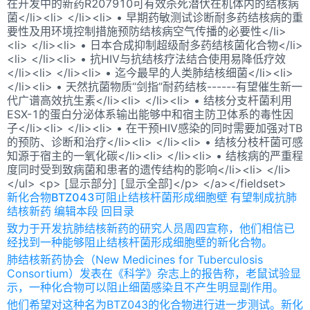
在开发中的新药R207910可有效杀死潜伏在机体内的结核病
菌</li><li> </li><li> • 早期药敏测试诊断耐多药结核病的重
要性及用环境控制措施预防结核病空气传播的必要性</li>
<li> </li><li> • 日本合成抑制超级耐多药结核菌化合物</li>
<li> </li><li> • 抗HIV与抗结核疗法结合使用易降低疗效
</li><li> </li><li> • 迄今最早的人类肺结核细菌</li><li>
</li><li> • 天然抗菌物质“剑指”耐药结核------有望催生新一
代广谱高效抗生素</li><li> </li><li> • 结核分支杆菌利用
ESX-1的蛋白分泌体系输出能够中和宿主防卫体系的毒性因
子</li><li> </li><li> • 在干预HIV感染的同时需要加强对TB
的预防、诊断和治疗</li><li> </li><li> • 结核分枝杆菌可感
知源于宿主的一氧化碳</li><li> </li><li> • 结核病的严重程
度同时受到致病菌和患者的遗传结构的影响</li><li> </li>
</ul> <p> [显示部分] [显示全部]</p> </a></fieldset>
新化合物BTZ043可阻止结核杆菌形成细胞壁 有望制成抗肺
结核新药 编辑本段 回目录
致力于开发抗肺结核新药的研究人员周四宣称，他们相信已
经找到一种能够阻止结核杆菌形成细胞壁的新化合物。
肺结核新药协会（New Medicines for Tuberculosis
Consortium）发表在《科学》杂志上的报告称，老鼠试验显
示，一种化合物可以阻止细菌感染且不产生明显副作用。
他们希望对这种名为BTZ043的化合物进行进一步测试。新化