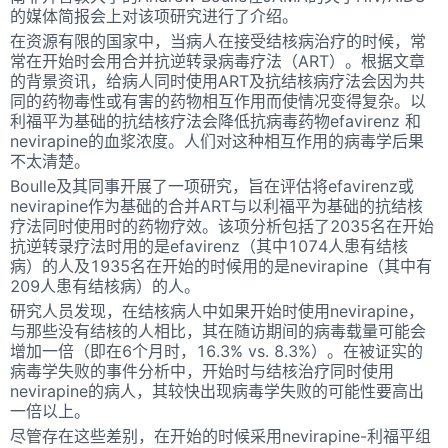
的媒体简报会上对该项研究进行了介绍。
在资源有限的国家中，当病人在接受结核病治疗的时候，常
常在开始时会用合并抗逆转录病毒疗法（ART）。根据文章
的背景资讯，给病人同时使用ART及抗结核病疗法会因为共
同的药物毒性或有害的药物相互作用而使情况变得复杂。以
利福平为基础的抗结核疗法会降低抗病毒药物efavirenz 和
nevirapine的血浆浓度。人们对这种相互作用的病毒学后果
不太清楚。
Boulle及其同事开展了一项研究，旨在评估将efavirenz或
nevirapine作为基础的合并ART与以利福平为基础的抗结核
疗法同时使用时的药物疗效。该项分析包括了2035名在开始
抗逆转录疗法时用的是efavirenz（其中1074人患有结核
病）的人及1935名在开始的时候用的是nevirapine（其中有
209人患有结核病）的人。
研究人员发现，在结核病人中如果开始时使用nevirapine，
与那些没有结核的人相比，其在随访期间的病毒载量可能会
增加一倍（即在6个月时，16.3% vs. 8.3%）。在被证实的
病毒学失败的事件分析中，开始时与结核治疗同时使用
nevirapine的病人，其较快出现病毒学失败的可能性要高出
一倍以上。
尽管存在这些差别，在开始的时候采用nevirapine-利福平组