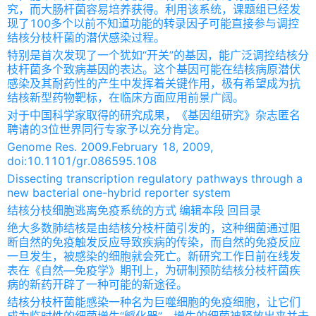
究，而大肠杆菌容易培养获得。利用该系统，课题组已经发
现了100多个以前不知道功能的转录因子可能直接参与调控
结核分枝杆菌的潜伏感染过程。
特别是首次发现了一个犹如“开关”的基因，能广泛调控结核分
枝杆菌多个致病基因的表达。这个基因可能在结核病原潜伏
感染及其耐药性的产生中发挥着关键作用，极有希望成为抗
结核新型药物靶标，在临床方面应用前景广阔。
对于中国科学家取得的研究成果，《基因组研究》杂志匿名
聘请的3位世界同行专家予以充分肯定。
Genome Res. 2009.February 18, 2009,
doi:10.1101/gr.086595.108
Dissecting transcription regulatory pathways through a
new bacterial one-hybrid reporter system
结核分枝细胞逃离免疫系统的方式 编辑本段 回目录
绝大多数肺结核是由结核分枝杆菌引发的，这种细菌通过阻
断自然的免疫触发反应导致疾病的传染，而自然的免疫反应
一旦发生，被感染的细胞就会死亡。新研究工作日前在线发
表在《自然—免疫学》期刊上，为研制预防结核分枝杆菌疾
病的新药开辟了一种可能的新途径。
结核分枝杆菌能感染一种名为巨噬细胞的免疫细胞，让它们
成为临时性的细菌增生“孵化器”，增生的细菌被释放出来并去