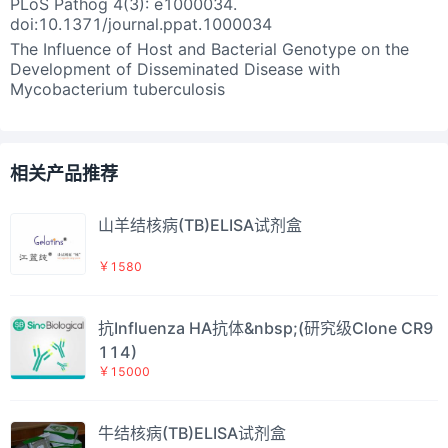
PLoS Pathog 4(3): e1000034.
doi:10.1371/journal.ppat.1000034
The Influence of Host and Bacterial Genotype on the
Development of Disseminated Disease with
Mycobacterium tuberculosis
相关产品推荐
山羊结核病(TB)ELISA试剂盒
￥1580
抗Influenza HA抗体&nbsp;(研究级Clone CR9
114)
￥15000
牛结核病(TB)ELISA试剂盒