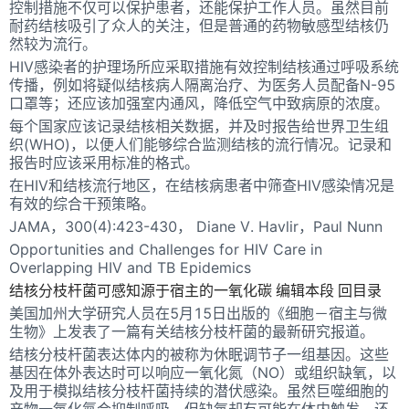
控制措施不仅可以保护患者，还能保护工作人员。虽然目前
耐药结核吸引了众人的关注，但是普通的药物敏感型结核仍
然较为流行。
HIV感染者的护理场所应采取措施有效控制结核通过呼吸系统
传播，例如将疑似结核病人隔离治疗、为医务人员配备N-95
口罩等；还应该加强室内通风，降低空气中致病原的浓度。
每个国家应该记录结核相关数据，并及时报告给世界卫生组
织(WHO)，以便人们能够综合监测结核的流行情况。记录和
报告时应该采用标准的格式。
在HIV和结核流行地区，在结核病患者中筛查HIV感染情况是
有效的综合干预策略。
JAMA，300(4):423-430， Diane V. Havlir，Paul Nunn
Opportunities and Challenges for HIV Care in
Overlapping HIV and TB Epidemics
结核分枝杆菌可感知源于宿主的一氧化碳 编辑本段 回目录
美国加州大学研究人员在5月15日出版的《细胞－宿主与微
生物》上发表了一篇有关结核分枝杆菌的最新研究报道。
结核分枝杆菌表达体内的被称为休眠调节子一组基因。这些
基因在体外表达时可以响应一氧化氮（NO）或组织缺氧，以
及用于模拟结核分枝杆菌持续的潜伏感染。虽然巨噬细胞的
产物一氧化氮会抑制呼吸，但缺氧却有可能在体内触发，还