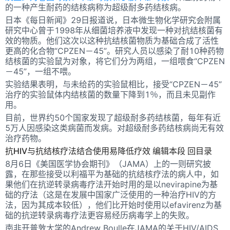
的一种产生耐药的结核病称为超级耐多药结核病。
日本《每日新闻》29日报道说，日本微生物化学研究会附属
研究中心曾于1998年从细菌培养液中发现一种对抗结核菌有
效的物质。他们这次以这种抗结核菌物质为基础合成了活性
更高的化合物“CPZEN－45”。研究人员以感染了耐10种药物
结核菌的实验鼠为对象，将它们分为两组，一组喂食“CPZEN
－45”，一组不喂。
实验结果表明，与未给药的实验鼠相比，接受“CPZEN－45”
治疗的实验鼠体内结核菌的数量下降到1％，而且未见副作
用。
目前，世界约50个国家发现了超级耐多药结核菌，每年有近
5万人因感染这类病菌而发病。对超级耐多药结核病尚无有效
治疗药物。
抗HIV与抗结核疗法结合使用易降低疗效 编辑本段 回目录
8月6日《美国医学协会期刊》（JAMA）上的一则研究披
露，在那些接受以利福平为基础的抗结核疗法的病人中，如
果他们在抗逆转录病毒疗法开始时用的是以nevirapine为基
础的疗法（这是在发展中国家广泛使用的一种治疗HIV的方
法，因为其成本较低），他们比开始时使用以efavirenz为基
础的抗逆转录病毒疗法更容易经历病毒学上的失败。
南非开普敦大学的Andrew Boulle在JAMA的关于HIV/AIDS