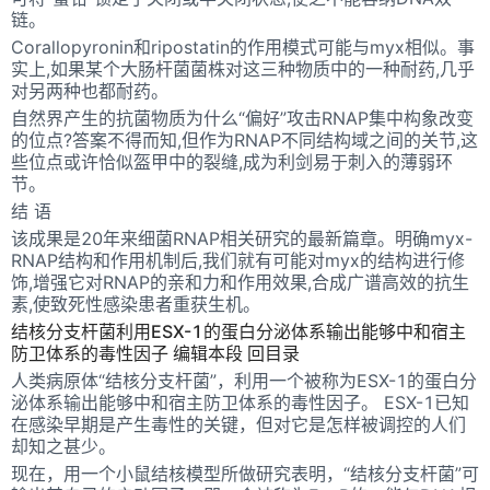
链。
Corallopyronin和ripostatin的作用模式可能与myx相似。事
实上,如果某个大肠杆菌菌株对这三种物质中的一种耐药,几乎
对另两种也都耐药。
自然界产生的抗菌物质为什么“偏好”攻击RNAP集中构象改变
的位点?答案不得而知,但作为RNAP不同结构域之间的关节,这
些位点或许恰似盔甲中的裂缝,成为利剑易于刺入的薄弱环
节。
结 语
该成果是20年来细菌RNAP相关研究的最新篇章。明确myx-
RNAP结构和作用机制后,我们就有可能对myx的结构进行修
饰,增强它对RNAP的亲和力和作用效果,合成广谱高效的抗生
素,使致死性感染患者重获生机。
结核分支杆菌利用ESX-1的蛋白分泌体系输出能够中和宿主
防卫体系的毒性因子 编辑本段 回目录
人类病原体“结核分支杆菌”，利用一个被称为ESX-1的蛋白分
泌体系输出能够中和宿主防卫体系的毒性因子。 ESX-1已知
在感染早期是产生毒性的关键，但对它是怎样被调控的人们
却知之甚少。
现在，用一个小鼠结核模型所做研究表明，“结核分支杆菌”可