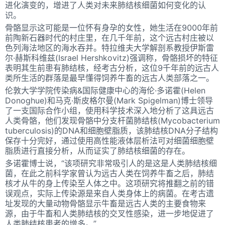
进化演变的，增进了人类对未来肺结核细菌如何变化的认
识。
骨骼显示这可能是一位怀有身孕的女性，她生活在9000年前
前陶新石器时代的村庄里，在几千年前，这个远古村庄被以
色列海法地区的海水吞并。特拉维夫大学解剖系教授伊斯雷
尔·赫斯科维兹(Israel Hershkovitz)强调称，骨骼损坏的特征
表明其生前患有肺结核，经考古分析，这位9千年前的远古人
类所生活的群落是最早懂得饲养牛畜的远古人类部落之一。
伦敦大学学院传染病&国际健康中心的海伦·多诺霍(Helen
Donoghue)和马克·斯皮格尔曼(Mark Spigelman)博士领导
了一支国际合作小组，使用科学技术深入地分析了这具远古
人类骨骼，他们发现骨骼中分支杆菌肺结核(Mycobacterium
tuberculosis)的DNA和细胞壁脂质，该肺结核DNA分子结构
保存十分完好，通过使用高性能液体层析法可对细菌细胞壁
脂质进行直接分析，从而证实了肺结核细菌的存在。
多诺霍博士说，“该项研究非常吸引人的是这是人类肺结核细
菌，在此之前科学家曾认为远古人类在饲养牛畜之后，肺结
核才从牛的身上传染至人体之中。这项研究将推翻之前的错
误观点，实际上传染源是来自人类身体上的病菌。在考古遗
址发现的大量动物骨骼显示牛畜是远古人类的主要食物来
源，由于牛畜和人类肺结核的交叉性感染，进一步地促进了
人类肺结核患者的增多。”