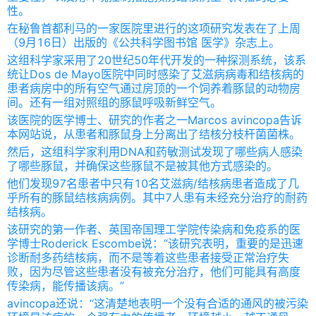
性。
在秘鲁首都利马的一家医院里进行的这项研究发表在了上周
（9月16日）出版的《公共科学图书馆 医学》杂志上。
这组科学家采用了20世纪50年代开发的一种探测系统，该系
统让Dos de Mayo医院中同时感染了艾滋病病毒和结核病的
患者病房中的所有空气通过房顶的一个饲养着豚鼠的动物房
间。还有一组对照组的豚鼠呼吸新鲜空气。
该医院的医学博士、研究的作者之一Marcos avincopa告诉
本网站说，从患者和豚鼠身上分离出了结核分枝杆菌菌株。
然后，这组科学家利用DNA和药敏测试发现了哪些病人感染
了哪些豚鼠，并确保这些豚鼠不是被其他方式感染的。
他们发现97名患者中只有10名艾滋病/结核病患者造成了几
乎所有的豚鼠结核病病例。其中7人患有未经充分治疗的耐药
结核病。
该研究的第一作者、英国帝国理工学院传染病和免疫系的医
学博士Roderick Escombe说：“该研究表明，重要的是迅速
诊断耐多药结核病，而不是等着这些患者接受正常治疗失
败，因为尽管这些患者没有被充分治疗，他们可能具有高度
传染病，能传播该病。”
avincopa还说：“这清楚地表明一个没有合适的通风的被污染