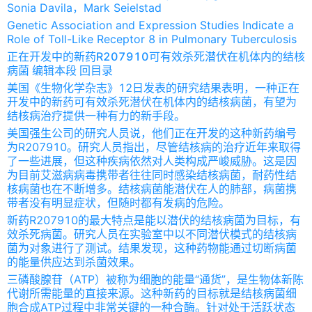
Sonia Davila，Mark Seielstad
Genetic Association and Expression Studies Indicate a
Role of Toll-Like Receptor 8 in Pulmonary Tuberculosis
正在开发中的新药R207910可有效杀死潜伏在机体内的结核
病菌 编辑本段 回目录
美国《生物化学杂志》12日发表的研究结果表明，一种正在
开发中的新药可有效杀死潜伏在机体内的结核病菌，有望为
结核病治疗提供一种有力的新手段。
美国强生公司的研究人员说，他们正在开发的这种新药编号
为R207910。研究人员指出，尽管结核病的治疗近年来取得
了一些进展，但这种疾病依然对人类构成严峻威胁。这是因
为目前艾滋病病毒携带者往往同时感染结核病菌，耐药性结
核病菌也在不断增多。结核病菌能潜伏在人的肺部，病菌携
带者没有明显症状，但随时都有发病的危险。
新药R207910的最大特点是能以潜伏的结核病菌为目标，有
效杀死病菌。研究人员在实验室中以不同潜伏模式的结核病
菌为对象进行了测试。结果发现，这种药物能通过切断病菌
的能量供应达到杀菌效果。
三磷酸腺苷（ATP）被称为细胞的能量“通货”，是生物体新陈
代谢所需能量的直接来源。这种新药的目标就是结核病菌细
胞合成ATP过程中非常关键的一种合酶。针对处于活跃状态