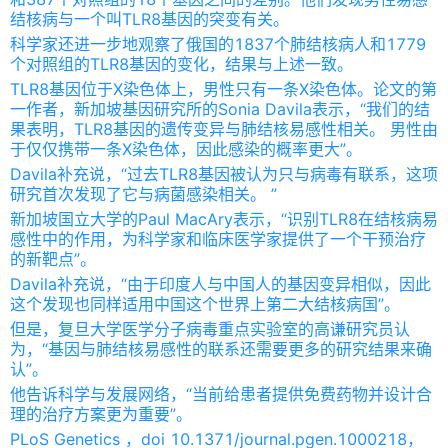
结核病与一个叫TLR8基因的突变有关。
科学家还进一步地观察了俄国的1837个肺结核病人和1779
个对照组的TLR8基因的变化，结果与上述一致。
TLR8基因位于X染色体上，男性只有一条X染色体。论文的第
一作者，新加坡基因研究所的Sonia Davila表示，“我们的结
果表明，TLR8基因的遗传变异与肺结核易感性相关。 男性由
于仅仅携带一条X染色体，因此感染的概率更大”。
Davila补充说，“过去TLR8基因被认为只与病毒有联系，这项
研究首次发现了它与病菌感染相关。 ”
新加坡国立大学的Paul MacAry表示，“识别TLR8在结核病易
感性中的作用，为科学家和临床医学家提供了一个干预治疗
的新靶点”。
Davila补充说，“由于印度人与中国人的基因变异相似，因此
这个发现也同样适用中国这个世界上第二大结核病国”。
但是，复旦大学医学分子病毒重点实验室的高谦研究员认
为，“基因与肺结核易感性的联系还需要更多的研究结果来确
认”。
他告诉科学与发展网络，“当前给患者提供免费药物并设计合
理的治疗方案更为重要”。
PLoS Genetics ，doi 10.1371/journal.pgen.1000218，