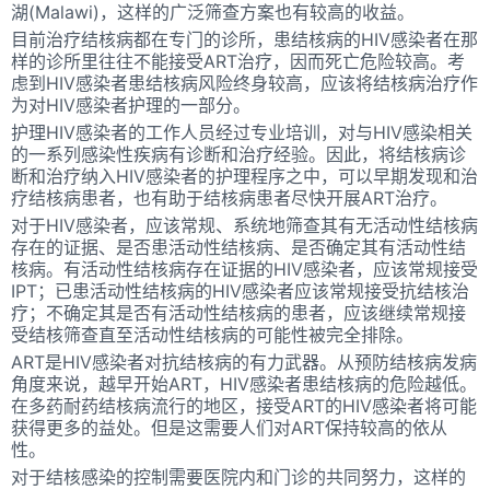
湖(Malawi)，这样的广泛筛查方案也有较高的收益。
目前治疗结核病都在专门的诊所，患结核病的HIV感染者在那
样的诊所里往往不能接受ART治疗，因而死亡危险较高。考
虑到HIV感染者患结核病风险终身较高，应该将结核病治疗作
为对HIV感染者护理的一部分。
护理HIV感染者的工作人员经过专业培训，对与HIV感染相关
的一系列感染性疾病有诊断和治疗经验。因此，将结核病诊
断和治疗纳入HIV感染者的护理程序之中，可以早期发现和治
疗结核病患者，也有助于结核病患者尽快开展ART治疗。
对于HIV感染者，应该常规、系统地筛查其有无活动性结核病
存在的证据、是否患活动性结核病、是否确定其有活动性结
核病。有活动性结核病存在证据的HIV感染者，应该常规接受
IPT；已患活动性结核病的HIV感染者应该常规接受抗结核治
疗；不确定其是否有活动性结核病的患者，应该继续常规接
受结核筛查直至活动性结核病的可能性被完全排除。
ART是HIV感染者对抗结核病的有力武器。从预防结核病发病
角度来说，越早开始ART，HIV感染者患结核病的危险越低。
在多药耐药结核病流行的地区，接受ART的HIV感染者将可能
获得更多的益处。但是这需要人们对ART保持较高的依从
性。
对于结核感染的控制需要医院内和门诊的共同努力，这样的