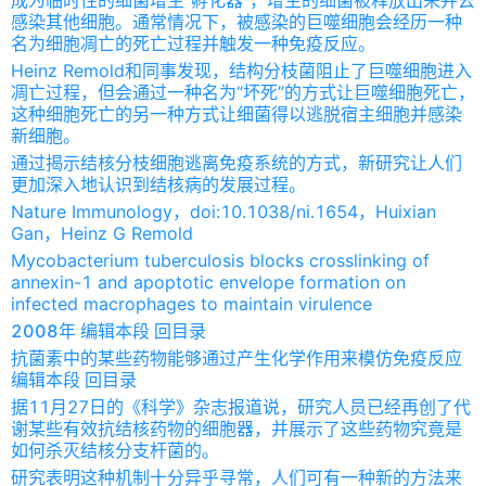
感染其他细胞。通常情况下，被感染的巨噬细胞会经历一种
名为细胞凋亡的死亡过程并触发一种免疫反应。
Heinz Remold和同事发现，结构分枝菌阻止了巨噬细胞进入
凋亡过程，但会通过一种名为“坏死”的方式让巨噬细胞死亡，
这种细胞死亡的另一种方式让细菌得以逃脱宿主细胞并感染
新细胞。
通过揭示结核分枝细胞逃离免疫系统的方式，新研究让人们
更加深入地认识到结核病的发展过程。
Nature Immunology，doi:10.1038/ni.1654，Huixian
Gan，Heinz G Remold
Mycobacterium tuberculosis blocks crosslinking of
annexin-1 and apoptotic envelope formation on
infected macrophages to maintain virulence
2008年 编辑本段 回目录
抗菌素中的某些药物能够通过产生化学作用来模仿免疫反应
编辑本段 回目录
据11月27日的《科学》杂志报道说，研究人员已经再创了代
谢某些有效抗结核药物的细胞器，并展示了这些药物究竟是
如何杀灭结核分支杆菌的。
研究表明这种机制十分异乎寻常，人们可有一种新的方法来