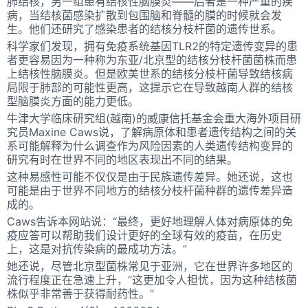
肺结核，另一组患有结核性脑膜炎——后者是一种严重的疾
病，当结核菌感染扩散到包围脑和脊髓的膜的时候就会发
生。他们还研究了感染患者的结核分枝杆菌的遗传世系。
科学家们发现，拥有免疫系统基因TLR2的特定遗传变异的患
者更容易因为一种称为东亚/北京型的结核分枝杆菌菌株而患
上结核性脑膜炎。但是欧美世系的结核分枝杆菌导致结核病
局限于肺部的可能性更高，这提示它在导致越南人群的结核
型脑膜炎方面的能力更低。
牛津大学临床研究组(越南)的威康信托基金会重大海外项目研
究员Maxine Caws说，了解病原体和患者遗传结构之间的关
系可能解释为什么调查作为风险因素的人类遗传结构变异的
研究有时在世界不同的地区表现出不同的结果。
这种易感性可能不仅仅是由于民族遗传差异。她还说，这也
可能是由于世界不同地方的结核分枝杆菌种群的遗传差异造
成的。
Caws告诉本网站说：“最终，更好地理解人体对病原体的免
疫应答可以帮助我们设计更好的全球有效的疫苗，在历史
上，这是对抗传染病的最成功方法。”
她还说，尽管北京型菌株常见于亚洲，它在世界许多地区的
流行程度正在急速上升，“这更加令人担忧，因为这种结核菌
株似乎非常善于获得耐药性。”