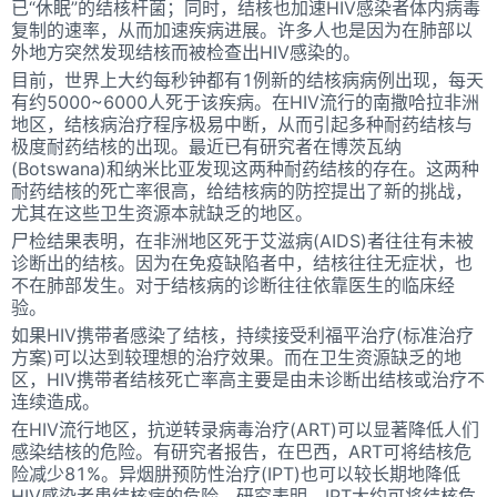
已“休眠”的结核杆菌；同时，结核也加速HIV感染者体内病毒
复制的速率，从而加速疾病进展。许多人也是因为在肺部以
外地方突然发现结核而被检查出HIV感染的。
目前，世界上大约每秒钟都有1例新的结核病病例出现，每天
有约5000~6000人死于该疾病。在HIV流行的南撒哈拉非洲
地区，结核病治疗程序极易中断，从而引起多种耐药结核与
极度耐药结核的出现。最近已有研究者在博茨瓦纳
(Botswana)和纳米比亚发现这两种耐药结核的存在。这两种
耐药结核的死亡率很高，给结核病的防控提出了新的挑战，
尤其在这些卫生资源本就缺乏的地区。
尸检结果表明，在非洲地区死于艾滋病(AIDS)者往往有未被
诊断出的结核。因为在免疫缺陷者中，结核往往无症状，也
不在肺部发生。对于结核病的诊断往往依靠医生的临床经
验。
如果HIV携带者感染了结核，持续接受利福平治疗(标准治疗
方案)可以达到较理想的治疗效果。而在卫生资源缺乏的地
区，HIV携带者结核死亡率高主要是由未诊断出结核或治疗不
连续造成。
在HIV流行地区，抗逆转录病毒治疗(ART)可以显著降低人们
感染结核的危险。有研究者报告，在巴西，ART可将结核危
险减少81%。异烟肼预防性治疗(IPT)也可以较长期地降低
HIV感染者患结核病的危险。研究表明，IPT大约可将结核危