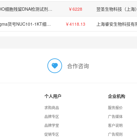
CHO细胞残留DNA检测试剂盒(CHO Host Cell DNA Residue Detection Kit)
￥6228
Sigma货号NUC101-1KT细胞核分离试剂盒Nuclei EZ Prep上海睿安生物13611631389
￥4118.13
上海睿安生物科技有
合作咨询
个人用户
企业机构
求购商品
服务报价
品牌专区
广告媒体
品牌学堂
客户说明
促销专区
广告规则