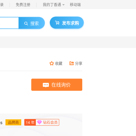
|
|
录
免费注册
我的丁香通
移动端
发布求购
搜索
收藏
分享
在线询价
s
品牌商
14
年
钻石会员