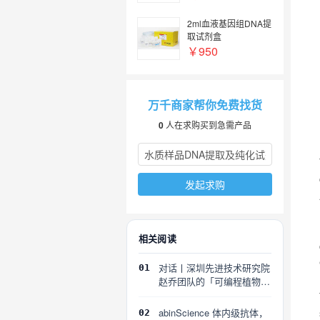
2ml血液基因组DNA提
取试剂盒
￥950
万千商家帮你免费找货
0
人在求购买到急需产品
发起求购
相关阅读
对话丨深圳先进技术研究院
01
赵乔团队的「可编程植物」
探索
abinScience 体内级抗体，
02