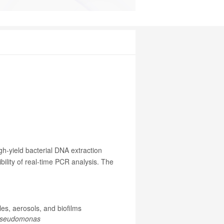
gh-yield bacterial DNA extraction
ility of real-time PCR analysis. The
les, aerosols, and biofilms
seudomonas