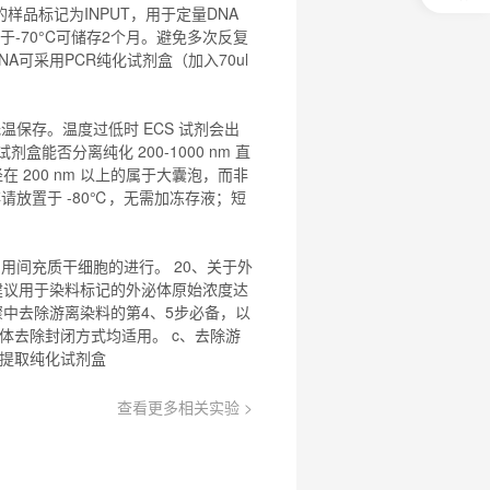
0
的
样品
标记为INPUT，用于定量DNA
元
-70°C可储存2个月。避免多次反复
试
NA可采用PCR
纯化试剂盒
（加入70ul
用
关
注
研
温保存。温度过低时 ECS 试剂会出
选
试剂盒
能否分离纯化 200-1000 nm 直
菌
在 200 nm 以上的属于大囊泡，而非
请放置于 -80℃，无需加冻存液；短
用间充质干细胞的进行。 20、关于外
a、建议用于染料标记的外泌体原始浓度达
步骤中去除游离染料的第4、5步必备，以
体去除封闭方式均适用。 c、去除游
体提取
纯化试剂盒
查看更多相关实验 >