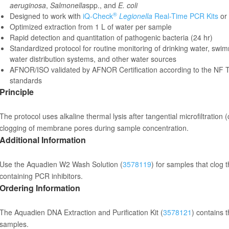
aeruginosa
,
Salmonella
spp., and
E. coli
®
Designed to work with
iQ-Check
Legionella
Real-Time PCR Kits
or 
Optimized extraction from 1 L of water per sample
Rapid detection and quantitation of pathogenic bacteria (24 hr)
Standardized protocol for routine monitoring of drinking water, swimm
water distribution systems, and other water sources
AFNOR/ISO validated by AFNOR Certification according to the NF
standards
Principle
The protocol uses alkaline thermal lysis after tangential microfiltration (
clogging of membrane pores during sample concentration.
Additional Information
Use the Aquadien W2 Wash Solution (
3578119
) for samples that clo
containing PCR inhibitors.
Ordering Information
The Aquadien DNA Extraction and Purification Kit (
3578121
) contains 
samples.