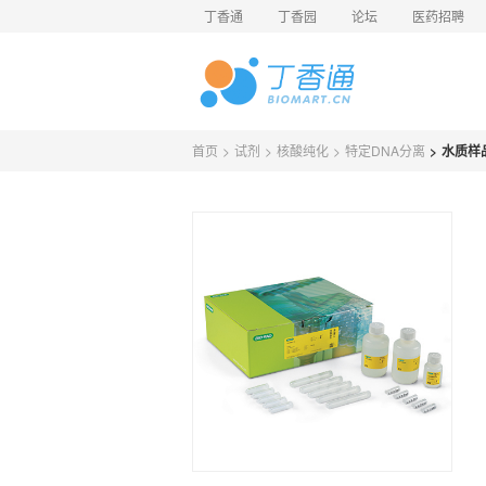
丁香通
丁香园
论坛
医药招聘
首页
>
试剂
>
核酸纯化
>
特定DNA分离
>
水质样