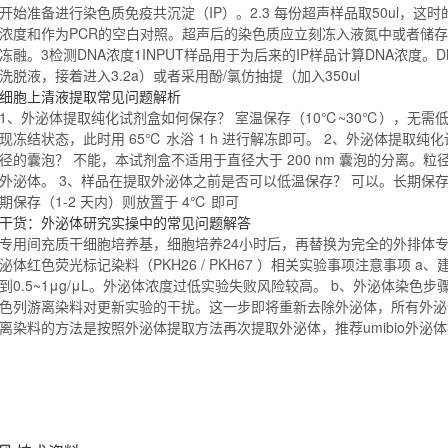
开始准备进行染色质免疫共沉淀（IP）。2.3 每份超声
样品
取50ul，这时
浓度和作为PCR的空白对照。超声后的染色质应立刻冻入液氮中或者储存于
冻融。3检测DNA浓度1INPUT
样品
用于为后来的IP
样品
计算DNA浓度。D
洗脱液，接着进入3.2a）或者采用酚/氯仿抽提（加入350ul
细胞上清液提取常见问题解析
1、外泌体提取
纯化试剂盒
如何保存？ 室温保存（10℃~30℃），无需低
现冻结状态，此时用 65℃ 水浴 1 h 进行解冻即可。 2、外泌体提取
纯化
径的囊泡？ 不能，本试剂盒不适用于直径大于 200 nm 囊泡的分离。粒径
外泌体。 3、
样品
在提取外泌体之前是否可以低温保存？ 可以。长期保存
期保存（1-2 天内）则放置于 4℃ 即可
干货：外泌体研究实操中的常见问题解答
专用间充质干细胞培养基，细胞培养24小时后，再替换为完全的外排体专
泌体红色荧光标记染料（PKH26 / PKH67 ）相关实验事项注意事项 
到0.5~1μg/μL。外泌体浓度过低实验失败风险较高。 b、外泌体染色
色列游离染料对更新实验的干扰。这一步即将重新去除外泌体，所有外泌
离染料的方法是按照外泌体提取方法再次提取外泌体，推荐umibio外泌