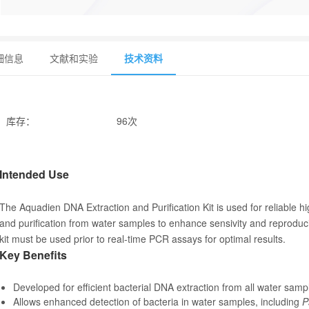
细信息
文献和实验
技术资料
库存
：
96次
Intended Use
The Aquadien DNA Extraction and Purification Kit is used for reliable hi
and purification from water samples to enhance sensivity and reproducib
kit must be used prior to real-time PCR assays for optimal results.
Key Benefits
Developed for efficient bacterial DNA extraction from all water samp
Allows enhanced detection of bacteria in water samples, including
P