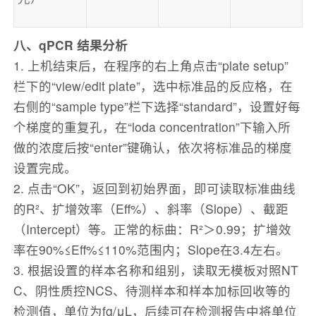
八
、qPCR 结果分析
1. 上机结束后，在程序的右上角点击“plate setup”
栏下的“view/edit plate”，选中标准品的反应格，在
右侧的“sample type”栏下选择“standard”，设置好每
个梯度的重复孔，在“loda concentration”下输入所
做的浓度后按“enter”键确认，依次将标准品的梯度
设置完成。
2. 点击“OK”，返回到初始界面，即可读取标准曲线
的R²、扩增效率（Eff%）、斜率（Slope）、截距
（Intercept）等。正常的标曲：R²＞0.99；扩增效
率在90%≤Eff%≤110%范围内；Slope在3.4左右。
3. 根据设置的样本名称和组别，读取无模板对照NT
C、阴性质控NCS、待测样本和样本加标回收等的
检测值，单位为fg/μL，后续可在检测报告中将单位