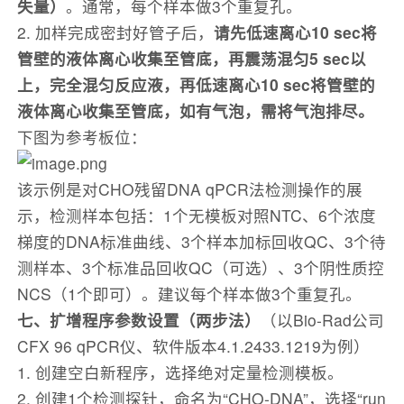
失量）
。通常，每个样本做3个重复孔。
2. 加样完成密封好管子后，
请先低速离心10 sec将
管壁的液体离心收集至管底，再震荡混匀5 sec以
上，完全混匀反应液，再低速离心10 sec将管壁的
液体离心收集至管底，如有气泡，需将气泡排尽。
下图为参考板位：
该示例是对CHO残留DNA qPCR法检测操作的展
示，检测样本包括：1个无模板对照NTC、6个浓度
梯度的DNA标准曲线、3个样本加标回收QC、3个待
测样本、3个标准品回收QC（可选）、3个阴性质控
NCS（1个即可）。建议每个样本做3个重复孔。
七
、扩增程序参数设置（两步法）
（以Bio-Rad公司
CFX 96 qPCR仪、软件版本4.1.2433.1219为例）
1. 创建空白新程序，选择绝对定量检测模板。
2. 创建1个检测探针，命名为“CHO-DNA”，选择“run