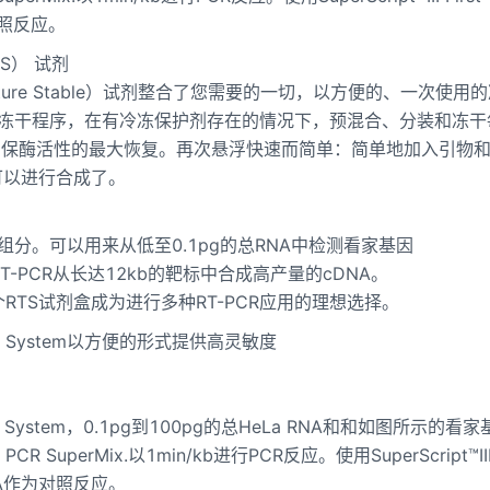
为对照反应。
TS） 试剂
Temperature Stable）试剂整合了您需要的一切，以方便的、一次使
的冻干程序，在有冷冻保护剂存在的情况下，预混合、分装和冻干
确保酶活性的最大恢复。再次悬浮快速而简单：简单地加入引物
可以进行合成了。
分。可以用来从低至0.1pg的总RNA中检测看家基因
通过RT-PCR从长达12kb的靶标中合成高产量的cDNA。
TS试剂盒成为进行多种RT-PCR应用的理想选择。
ynthesis System以方便的形式提供高灵敏度
Synthesis System，0.1pg到100pg的总HeLa RNA和和如图所示的看
uperMix.以1min/kb进行PCR反应。使用SuperScript™III F
cDNA作为对照反应。