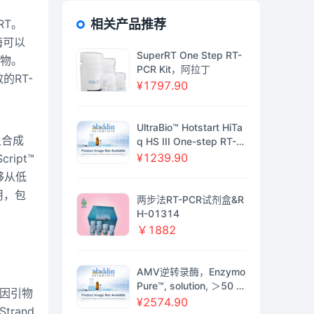
RT。
相关产品推荐
酶可以
SuperRT One Step RT-
产物。
PCR Kit，阿拉丁
的RT-
¥1797.90
UltraBio™ Hotstart HiTa
分组合成
q HS III One-step RT-P
CR Mix，BioReagent,无
¥1239.90
ript™
DNA酶和RNA酶,PCR试
够从低
剂,分子生物学级,for DN
用，包
A and RNA application
两步法RT-PCR试剂盒&R
s，阿拉丁
H-01314
￥1882
AMV逆转录酶，Enzymo
Pure™, solution, ＞50 u
家基因引物
nits/μg protein, suitabl
¥2574.90
trand
e for RT-qPCR, suitable