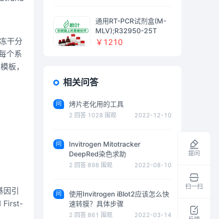
for RT-PCR，阿拉丁
通用RT-PCR试剂盒(M-
MLV);R32950-25T
用的冻干分
￥1210
每个系
和模板，
相关问答
问
烤片老化用的工具
2
回答
1028
围观
2022-12-10
问
Invitrogen Mitotracker
提问
DeepRed染色求助
2
回答
898
围观
2022-08-10
扫一扫
家基因引
问
使用Invitrogen iBlot2应该怎么快
领
irst-
速转膜？具体步骤
取
2
回答
861
围观
2022-03-14
干