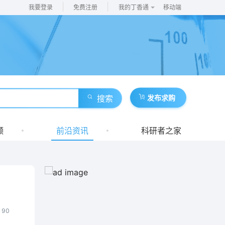
|
|
我要登录
免费注册
我的丁香通
移动端
搜索
发布求购
频
前沿资讯
科研者之家
190