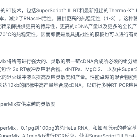
技术，包括SuperScript™ III RT和最新推出的Thermo-X™ 
因工程升级版本，减少了RNaseH活性，提供更高的热稳定性（1-3）。这种
反转录酶提供更高的特异性，更高的cDNA产量以及更多的全长
供高达70℃的热稳定性，因而即使是最具挑战性的模板也可以进行有效
nthesis SuperMix将所有进行强大的、灵敏的第一链cDNA合成所必须的组
包含 2x RT缓冲反应混合物、dNTPs、MgCl2、 以及由SuperSc
也提供优化的退火缓冲液以提高反应灵敏度和产量。性能卓越的混合物能
长达12kb的靶标中高产量地合成cDNA，以进行多种RT-PCR应
esis SuperMix提供卓越的灵敏度
nthesis SuperMix，0.1pg到100pg的总HeLa RNA，和如图所示的看
Mix.以1min/kb进行PCR反应。使用SuperScript™III First-S