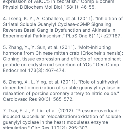
expression of ABCC5 in zebrafish." Comp Biochem
Physiol B Biochem Mol Biol 158(1): 46-55.
4.
Tseng, K. Y., A. Caballero, et al. (2011). "Inhibition of
Striatal Soluble Guanylyl Cyclase-cGMP Signaling
Reverses Basal Ganglia Dysfunction and Akinesia in
Experimental Parkinsonism." PLoS One 6(11): e27187.
5.
Zhang, Y., Y. Sun, et al. (2011). "Molt-inhibiting
hormone from Chinese mitten crab (Eriocheir sinensis):
Cloning, tissue expression and effects of recombinant
peptide on ecdysteroid secretion of YOs." Gen Comp
Endocrinol 173(3): 467-474.
6.
Zheng, X., L. Ying, et al. (2011). "Role of sulfhydryl-
dependent dimerization of soluble guanylyl cyclase in
relaxation of porcine coronary artery to nitric oxide."
Cardiovasc Res 90(3): 565-572.
7.
Tsai, E. J., Y. Liu, et al. (2012). "Pressure-overload-
induced subcellular relocalization/oxidation of soluble
guanylyl cyclase in the heart modulates enzyme
stimulation." Circ Res 110(2): 295-303.