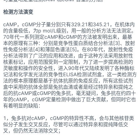
检测方法演变
cAMP，cGMP分子量分别只有329.21和345.21，在机体内
的含量极低，为p mol/L级别，用一般的分析方法无法测定。
70年代一系列测定cAMP和cGMP的方法被发明出来，最基
本的原理有三种：分别是竞争性蛋白质结合分析法[3]、放射
性免疫分析法[4]和薄层色谱法[5]。在80年代，放射性免疫
分析法得到了广泛的应用和改进，由于这种方法采用放射性
核素标记，应用范围受到一定限制，为了进一步提高检测的
灵敏度和操作的安全性，进入90年代又陆续发明了各种酶标
记法和化学发光法的竞争性ELISA检测试剂盒，这一类检测方
法的根本原理都是基于抗体抗原的免疫反应，所有这些试剂
盒中采用的抗体全部是兔抗血清或者是经过特异亲和提纯之
后的抗cAMP或cGMP的兔多抗，毫无疑问，兔多抗在约四十
年的cAMP，cGMP定量检测中做出了巨大贡献，但同时它也
有着明显的缺陷：
1，兔多抗对cAMP，cGMP的特异性不高，会与其他核苷类
似分子发生交叉反应，尽管可以通过特异亲和提纯降低交
叉，但仍然无法消除交叉；