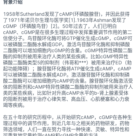
背景介绍
1958年Sutherland发现了cAMP(环磷酸腺苷)，并因此获得
了1971年诺贝尔生理与医学奖[1].1963年Ashman发现了
cGMP（环磷酸鸟苷）[2]。50年过去了，人们已明白
cAMP、cGMP是在很多生理过程中发挥重要调节作用的第二
信使分子。鸟苷酸环化酶可将GTP催化生成cGMP，cGMP可
以被磷酸二酯酶水解成GDP。激活鸟苷酸环化酶和抑制磷酸
二酯酶可以增加细胞内cGMP的含量。cGMP特异性磷酸二酯
酶的抑制剂被用来治疗人类的某些疾病，比如cGMP特异性
磷酸二酯酶类型5的抑制剂（伟哥和***）被用来治疗ED（勃
起功能障碍）；腺苷酸环化酶将ATP催化生成cAMP，cAMP
可以被磷酸二酯酶水解成ADP。激活腺苷酸环化酶和抑制磷
酸二酯酶可以增加细胞内cAMP的含量。腺苷酸环化酶激活受
体的阻断剂和cAMP特异性磷酸二酯酶的抑制剂被用来治疗人
类的某些疾病，比如针对升高cAMP水平的b-肾上腺素受体
的阻断剂被用于治疗心律失常
、
高血压
、
心肌梗塞和心力衰
竭等疾病。
在五十年的研究历程中，从开始研究cAMP，cGMP在各种生
理过程中的调节作用，到近几年与之相关的药物研发，药物
筛选领域，人们一直在努力寻找一种快速、灵敏、特异性和
可重复地定量检测cAMP和cGMP含量的方法。