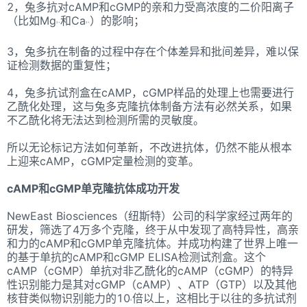
2，兔多抗对cAMP和cGMP的亲和力受高浓度的二价阳离子
（比如Mg
和Ca
）的影响；
2+
2+
3，兔多抗在制备的过程中存在个体差异和批间差异，难以保
证检测数据的重复性；
4，兔多抗试剂盒在cAMP，cGMP样品的处理上也需要进行
乙酰化处理，这与兔多克隆抗体制备方法有必然关系，如果
不乙酰化将无法达到检测所需的灵敏度。
所以无论标记方法如何革新，不改进抗体，仍然不能从根本
上迎来cAMP，cGMP定量检测的变革。
cAMP和cGMP单克隆抗体成功开发
NewEast Biosciences（纽斯特）公司的科学家经过两年的
研发，筛选了4万多个克隆，终于从中发现了高特异性，高亲
和力的cAMP和cGMP单克隆抗体。并成功构建了世界上唯一
的基于单抗的cAMP和cGMP ELISA检测试剂盒。这个
cAMP（cGMP）单抗对非乙酰化的cAMP（cGMP）的特异
性识别能力是其对cGMP（cAMP）、ATP（GTP）以及其他
核苷类似物识别能力的10
倍以上，这相比于以往的多抗试剂
8