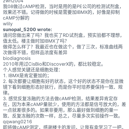
zwh2004
我08做过cAMP检测，当时是用的是PE公司的检测试剂盒，
效果还不错。记得做的时候是需要加IBMX的，好像是抑制
cAMP分解的
wlily
sunopal_5200 wrote:
请问您做出来了吗？我也买了RD试剂盒，预实验都不理想，
值太低。楼主做时加IBMX了吗？
做得怎么样了？我最近也在做这个，做了三次，标准曲线两
次做得不错，但样品浓度有差异
biodiagnosis
2010年用过CisBio和DiscoverX的，都比较稳定。
个人感觉关键还是细胞处理：
1. IBMX是肯定要加的；
2. 每次都要让细胞有好的状态，这个好的状态不是你在显微
镜下看到细胞形态好就行，而是你平时培养要保持一致、规
律。
3. 感觉反复冻融的方法去做cAMP检测，结果差异肯定存
在，因为本来cAMP量就少，使用的方法都是信号放大的，差
一点就差很多的。如果非要用，那么最好做到细胞的量一
致、反复冻融的次数一样，总之，尽量多次实验操作一致。
qqwang0216
即将做cAMP测定，感谢楼主的发问，让我有幸学习了一把，