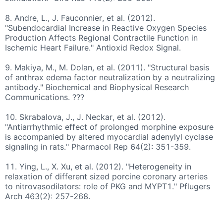
8.
Andre, L., J. Fauconnier, et al. (2012).
"Subendocardial Increase in Reactive Oxygen Species
Production Affects Regional Contractile Function in
Ischemic Heart Failure." Antioxid Redox Signal.
9.
Makiya, M., M. Dolan, et al. (2011). "Structural basis
of anthrax edema factor neutralization by a neutralizing
antibody." Biochemical and Biophysical Research
Communications. ???
10.
Skrabalova, J., J. Neckar, et al. (2012).
"Antiarrhythmic effect of prolonged morphine exposure
is accompanied by altered myocardial adenylyl cyclase
signaling in rats." Pharmacol Rep 64(2): 351-359.
11.
Ying, L., X. Xu, et al. (2012). "Heterogeneity in
relaxation of different sized porcine coronary arteries
to nitrovasodilators: role of PKG and MYPT1." Pflugers
Arch 463(2): 257-268.