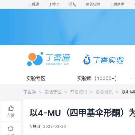
丁香通
丁香园
论坛
医药招聘
丁香医生
实验专区
实验库（10000+）
丁香通
>
实验专区
>
前沿资讯
>
更多资讯
>
以4-MU（四甲基伞形酮）
点赞
互联网
2025-03-20