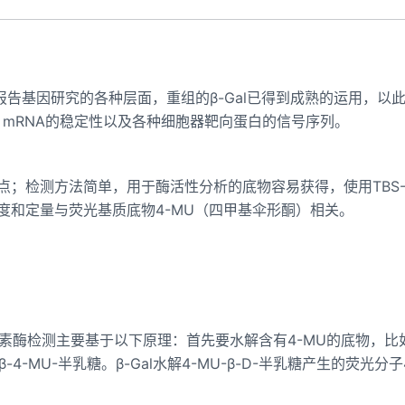
到报告基因研究的各种层面，重组的β-Gal已得到成熟的运用，以
mRNA的稳定性以及各种细胞器靶向蛋白的信号序列。
优点；检测方法简单，用于酶活性分析的底物容易获得，使用TBS-
敏度和定量与荧光基质底物4-MU（四甲基伞形酮）相关。
素酶检测主要基于以下原理：首先要水解含有4-MU的底物，比如
-4-MU-半乳糖。β-Gal水解4-MU-β-D-半乳糖产生的荧光分子
。