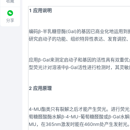
收藏
1 应用说明
分享
编码β-半乳糖苷酶(Gal)的基因已商业化地运用
研究启动子的功能、组织特异性表达、发育调控、
应用β-Gal来测定启动子和基因的活性具有双重
型荧光计对溶液中β-Gal活性进行检测时，其灵
2 应用原理
4-MU酯类只有裂解之后才能产生荧光。进行荧光
萄糖醛酸酶水解β-4-MU-葡萄糖醛酸或β-Gal水解β
MU，在365nm激发时能在460nm处产生发射光