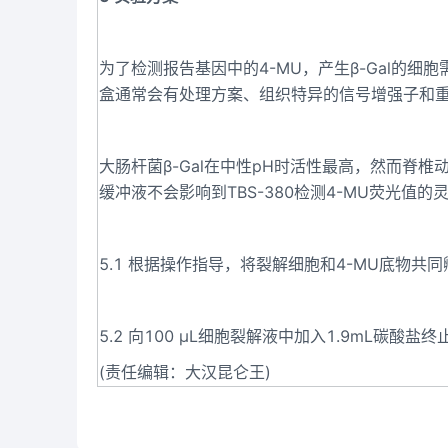
为了检测报告基因中的4-MU，产生β-Gal的细
盒通常会有处理方案、组织特异的信号增强子和
大肠杆菌β-Gal在中性pH时活性最高，然而脊椎
缓冲液不会影响到TBS-380检测4-MU荧光值的
5.1 根据操作指导，将裂解细胞和4-MU底物共
5.2 向100 μL细胞裂解液中加入1.9mL碳酸
(责任编辑：大汉昆仑王)