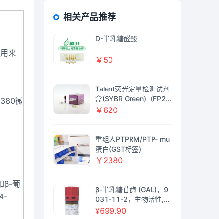
相关产品推荐
D-半乳糖醛酸
此用来
￥50
Talent荧光定量检测试剂
盒(SYBR Green)（FP20
380微
9）
￥620
重组人PTPRM/PTP- mu
蛋白(GST标签)
￥2380
β-葡
β-半乳糖苷酶 (GAL)，9
4-
031-11-2，生物活性,
重组, ActiBioPure™, 高
¥699.90
性能, EnzymoPure™, ≥8