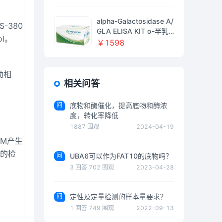
0%(SDS-PAGE), ≥120
U/mg enzyme powder;
alpha-Galactosidase A/
-380
≥400 U/mg protein；ex
GLA ELISA KIT α-半乳
ol。
pressed in E.coli，阿拉
糖苷酶AELISA试剂盒
￥1598
丁
(人)
动相
相关问答
问
底物和酶催化，提高底物和酶浓
度，转化率降低
1887
围观
2024-04-19
nM产生
U的检
问
UBA6可以作为FAT10的底物吗？
3
回答
702
围观
2023-04-28
问
定性及定量检测的样本量要求？
1
回答
749
围观
2022-09-13