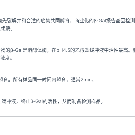
胞需先裂解并和合适的底物共同孵育。商业化的β-Gal报告基因检
重组酶。
动物的β-Gal是溶酶体酶，在pH4.5的乙酸盐缓冲液中活性最高。
灵敏度。
同孵育。所有样品同一时间内孵育，通常2min。
盐终止缓冲液，终止β-Gal的活性，从而制备检测样品。