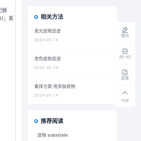
配器
相关方法
08)；蒸
发光底物显迹
提问
2024-05-14
扫一扫
发色底物显迹
领
2024-05-14
取
干
反馈
货
备择方案 用多肽底物
资
2024-05-14
料
TOP
推荐阅读
底物 substrate