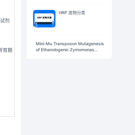
HRP 底物分类
测试剂
Mini-Mu Transposon Mutagenesis
孵育期
of Ethanologenic Zymomonas
mobilis