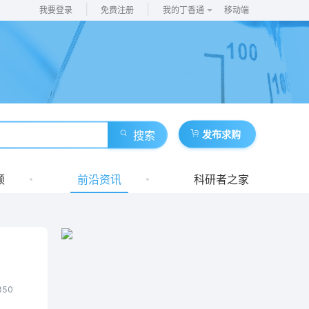
|
|
我要登录
免费注册
我的丁香通
移动端
搜索
发布求购
频
前沿资讯
科研者之家
350