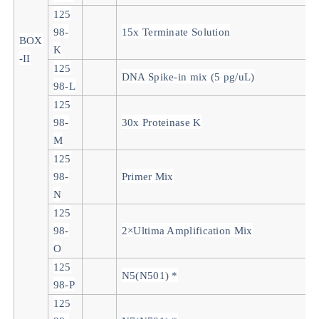
125
98-
15x Terminate Solution
BOX
K
-II
125
DNA Spike-in mix (5 pg/uL)
98-L
125
98-
30x Proteinase K
M
125
98-
Primer Mix
N
125
98-
2×Ultima Amplification Mix
O
125
N5(N501) *
98-P
125