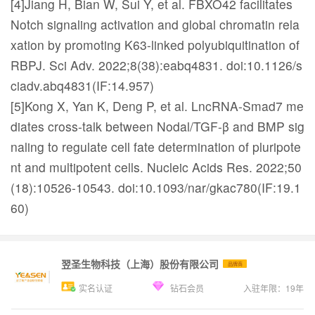
[4]Jiang H, Bian W, Sui Y, et al. FBXO42 facilitates
Notch signaling activation and global chromatin rela
xation by promoting K63-linked polyubiquitination of
RBPJ. Sci Adv. 2022;8(38):eabq4831. doi:10.1126/s
ciadv.abq4831(IF:14.957)
[5]Kong X, Yan K, Deng P, et al. LncRNA-Smad7 me
diates cross-talk between Nodal/TGF-β and BMP sig
naling to regulate cell fate determination of pluripote
nt and multipotent cells. Nucleic Acids Res. 2022;50
(18):10526-10543. doi:10.1093/nar/gkac780(IF:19.1
60)
翌圣生物科技（上海）股份有限公司
品牌商
实名认证
钻石会员
入驻年限：
19
年