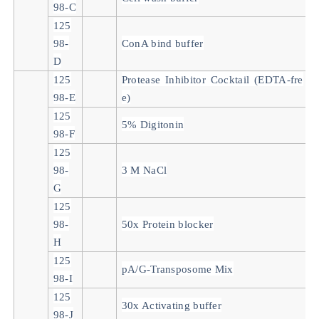
98-C
125
98-
ConA bind buffer
D
125
Protease Inhibitor Cocktail (EDTA-fre
98-E
e)
125
5% Digitonin
98-F
125
98-
3 M NaCl
G
125
98-
50x Protein blocker
H
125
pA/G-Transposome Mix
98-I
125
30x Activating buffer
98-J