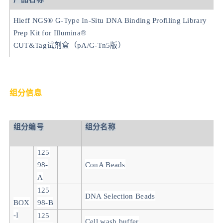
1
Hieff NGS® G-Type In-Situ DNA Binding Profiling Library
Prep Kit for Illumina
®
1
CUT&Tag试剂盒（pA/G-Tn5版）
1
组分信息
组分编号
组分名称
125
98
-
ConA Beads
A
125
DNA Selection Beads
BOX
98-B
-I
125
Cell wash buffer