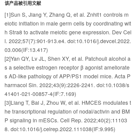
该产品被引用文献
[1]Sun S, Jiang Y, Zhang Q, et al. Znhit1 controls m
eiotic initiation in male germ cells by coordinating wit
h Stra8 to activate meiotic gene expression. Dev Cel
l. 2022;57(7):901-913.e4. doi:10.1016/j.devcel.2022.
03.006(IF:13.417)
[2]Yan QY, Lv JL, Shen XY, et al. Patchouli alcohol a
s a selective estrogen receptor β agonist ameliorate
s AD-like pathology of APP/PS1 model mice. Acta P
harmacol Sin. 2022;43(9):2226-2241. doi:10.1038/s
41401-021-00857-4(IF:7.169)
[3]Liang T, Bai J, Zhou W, et al. HMCES modulates t
he transcriptional regulation of nodal/activin and BM
P signaling in mESCs. Cell Rep. 2022;40(2):11103
8. doi:10.1016/j.celrep.2022.111038(IF:9.995)