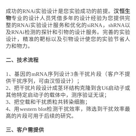
成功的RNAi实验设计是您实验成功的前提。
汉恒
生
物
专业的设计人员
凭借多年的设计经验
为您提供完
整的RNAi实验设计服务
和
优化的siRNA
，
shRNA以
及RNAi检测的探针和引物的设计服务。完善的实验
设计，精准的靶标以及引物设计使您的实验节省人
力和物力。
二、
技术流程
1
、基因的
mRNA
序列设计
3
条干扰片段
（客户不提
供干扰序列，可由汉恒设计）
；
2
、把干扰片段设计成茎环结构克隆到含
U6
启动子
或
其他特定启动子
的载体中
，测序验证无误
；
3
、把
空载
和干扰质粒共转染细胞；
4
、用
western blot
检测干扰效率，
筛选到
干扰效率最
高的片段
可
用于后续的研究。
三、
客户需提供