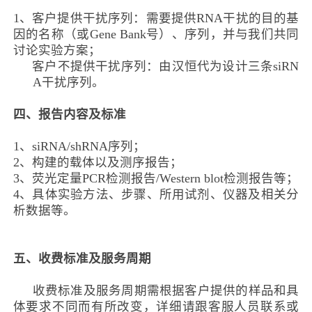
1
、客户提供干扰序列：需要提供
RNA
干扰的目的基
因的名称
（
或
Gene Bank
号
）
、序列，并与我们共同
讨论实验方案；
2、客户不提供干扰序列：由汉恒代为设计三条siRN
A干扰序列。
四、
报告内容及标准
1
、
siRNA/shRNA
序列；
2
、构建的载体以及测序报告；
3
、荧光定量
PCR
检测报告
/Western blot
检测报告等；
4
、具体实验方法、步骤、所用试剂、仪器及相关分
析数据等。
五、
收费标准及服务周期
收费标准及服务周期
需
根据客户提供的样品
和具
体要求不同
而有所改变，详细请跟客服
人员
联系或