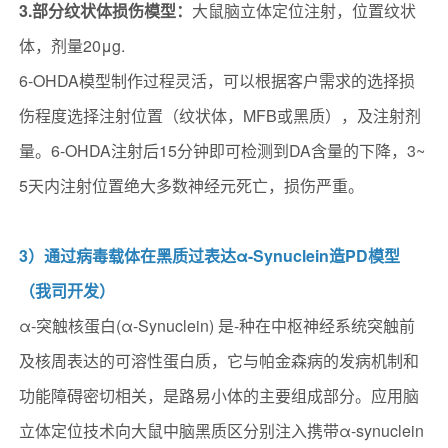
3.部分纹状体损伤模型：
大鼠脑立体定位注射，位置纹状
体，剂量20μg.
6-OHDA模型制作过程灵活，可以根据客户需求的选择损
伤程度选择注射位置（纹状体，MFB或黑质），及注射剂
量。6-OHDA注射后15分钟即可检测到DA含量的下降，3~
5天内注射位置绝大多数神经元死亡，损伤严重。
3）通过病毒载体在黑质过表达α-Synuclein造PD模型
（我司开发）
α-突触核蛋白(α-Synuclein) 是-种在中枢神经系统突触前
及核周表达的可溶性蛋白质，它与帕金森病的发病机制和
功能障碍密切相关，是路易小体的主要组成部分。应用脑
立体定位技术向大鼠中脑黑质区分别注入携带α-synuclein