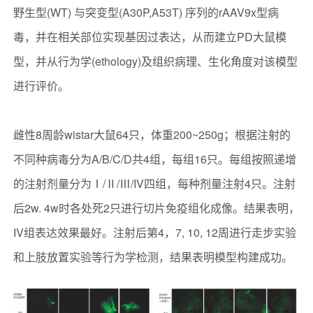
野生型(WT) 与突变型(A30P,A53T) 序列的rAAV9x型病
毒，并在相关部位实现基因过表达，从而建立PD大鼠模
型，并从行为学(ethology)及组织病理、生化角度对该模型
进行评价。
雌性8周龄wistar大鼠64只，体重200~250g；根据注射的
不同种病毒分为A/B/C/D共4组，每组16只。每组按照递增
的注射剂量分为Ⅰ/Ⅱ/Ⅲ/IV四组，每种剂量注射4只。注射
后2w. 4w时各处死2只进行切片免疫组化成像。结果表明，
IV组表达效果最好。注射后第4，7, 10, 12周进行走步实验
和上肢放置实验等行为学检测，结果表明模型构建成功。