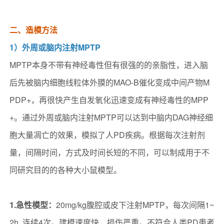
二、造模方法
1）外周或脑内注射MPTP
MPTP本身不带有神经毒性但有很强的的亲脂性，进入脑
后先被脑内细胞线粒体外膜的MAO-B催化变成中间产物M
PDP+，再很快产生自发氧化迅速变成有神经毒性的MPP
+。通过外周或脑内注射MPTP可以达到中脑内DAG神经细
胞大量凋亡的效果，模拟了人PD疾病。根据每次注射剂
量，间隔时间，方式及时间长短的不同，可以制成用于不
同研究目的的各种大小鼠模型。
1.急性模型：
20mg/kg腹腔或皮下注射MPTP，每次间隔1~
2h, 连续4次。建模速度快，损伤严重。不符合人类PD患者