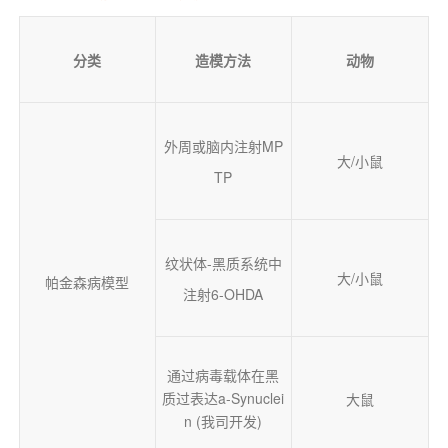
分类
造模方法
动物
外周或脑内注射MP
大/小鼠
TP
纹状体-黑质系统中
大/小鼠
帕金森病模型
注射6-OHDA
通过病毒载体在黑
质过表达a-Synuclei
大鼠
n (我司开发)