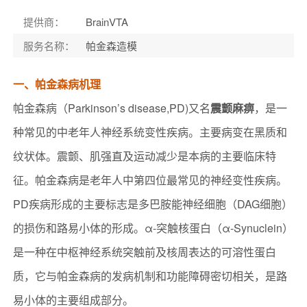
提供商
：
BrainVTA
服务名称
：
帕金森造模
一、帕金森病机理
帕金森病（Parkinson’s disease,PD)又名
震颤麻痹
，是一
种常见的中老年人神经系统变性疾病。主要病变在黑质和
纹状体。震颤、肌强直及运动减少是本病的主要临床特
征。帕金森病是老年人中第四位最常见的神经变性疾病。
PD疾病形成的主要标志是多巴胺能神经细胞（DAG细胞）
的损伤和路易小体的形成。α-突触核蛋白（α-Synuclein）
是一种在中枢神经系统突触前及核周表达的可溶性蛋白
质，它与帕金森病的发病机制和功能障碍密切相关，是路
易小体的主要组成部分。