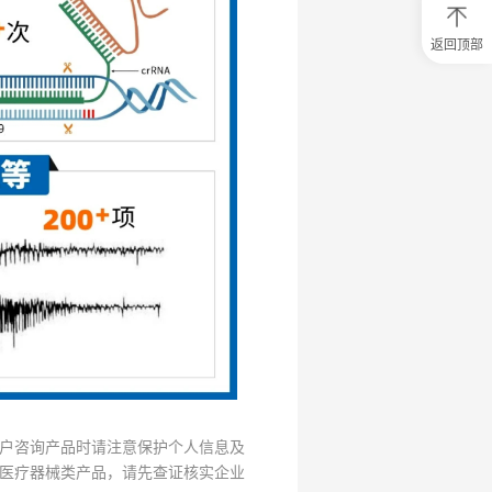
返回顶部
0
元
试
用
关
注
研
选
菌
户咨询产品时请注意保护个人信息及
医疗器械类产品，请先查证核实企业