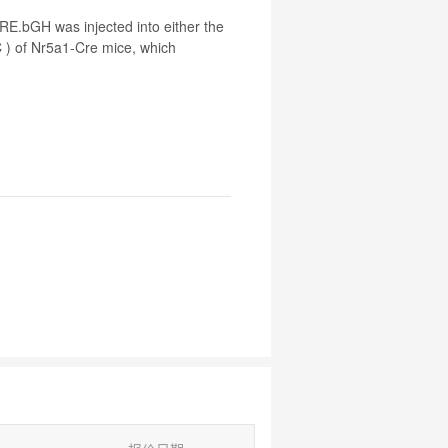
E.bGH was injected into either the
 ) of Nr5a1‐
Cre
mice, which