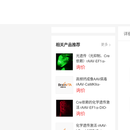
详
相关产品推荐
更多 >
光遗传（光抑制、Cre
依赖）rAAV-EF1α-
DIO-eNpHR3.0-EYFP
询价
高频钙成像AAV病毒
rAAV-CaMKIIα-
GCaMP6f
询价
Cre依赖的化学遗传激
活 rAAV-EF1α-DIO-
hM3D(Gq)-mCherry
询价
化学遗传激活 rAAV-