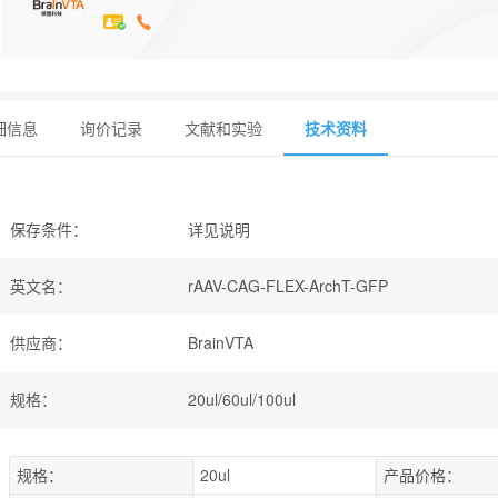
细信息
询价记录
文献和实验
技术资料
保存条件
：
详见说明
英文名
：
rAAV-CAG-FLEX-ArchT-GFP
供应商
：
BrainVTA
规格
：
20ul/60ul/100ul
规格：
20ul
产品价格：