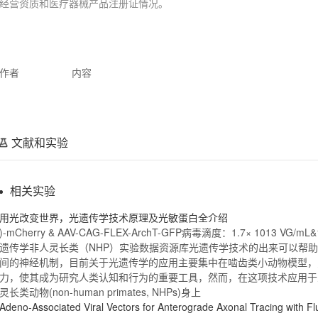
经营资质和医疗器械产品注册证情况。
作者
内容
文献和实验
相关实验
用光改变世界，
光遗传
学技术原理及光敏蛋白全介绍
)-mCherry & AAV-
CAG
-
FLEX
-
ArchT
-
GFP
病毒滴度：1.7× 1013 VG/mL&
遗传
学非人灵长类（NHP）实验数据资源库
光遗传
学技术的出来可以帮助
间的神经机制，目前关于
光遗传
学的应用主要集中在啮齿类小动物模型，
力，使其成为研究人类认知和行为的重要工具，然而，在这项技术应用于
灵长类动物(non-human primates, NHPs)身上
Adeno‐Associated Viral Vectors for Anterograde Axonal Tracing with Fl