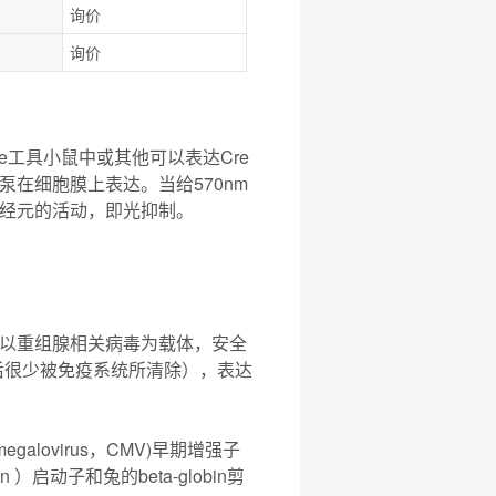
询价
询价
Cre工具小鼠中或其他可以表达Cre
在细胞膜上表达。当给570nm
经元的活动，即光抑制。
组腺相关病毒。以重组腺相关病毒为载体，安全
后很少被免疫系统所清除），表达
alovirus，CMV)早期增强子
ctin ）启动子和兔的beta-globin剪