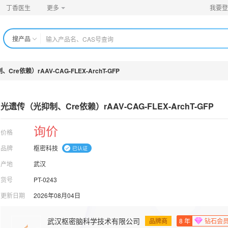
丁香医生
更多
我要登
搜产品
re依赖）rAAV-CAG-FLEX-ArchT-GFP
光遗传（光抑制、Cre依赖）rAAV-CAG-FLEX-Ar
chT-GFP
询价
价格
品牌
枢密科技
产地
武汉
货号
PT-0243
更新日期
2026年08月04日
武汉枢密脑科学技术有限公司
品牌商
8
年
钻石会