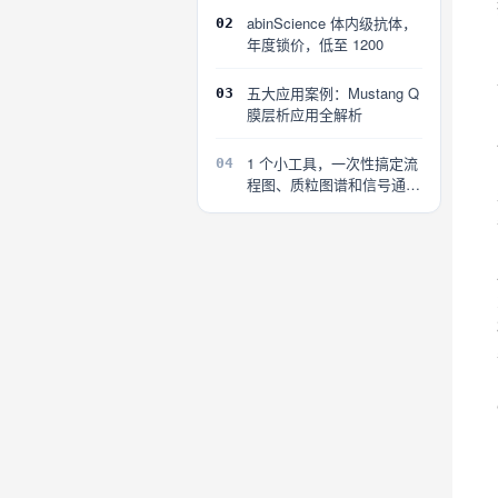
abinScience 体内级抗体，
02
年度锁价，低至 1200
五大应用案例：Mustang Q
03
膜层析应用全解析
1 个小工具，一次性搞定流
04
程图、质粒图谱和信号通路
图