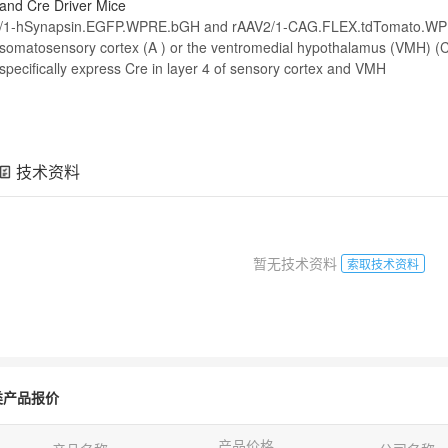
and
Cre
Driver Mice
/1‐hSynapsin.EGFP.WPRE.bGH and rAAV2/1‐
CAG
.
FLEX
.tdTomato.WPR
somatosensory cortex (A ) or the ventromedial hypothalamus (VMH) (C
specifically express
Cre
in layer 4 of sensory cortex and VMH
技术资料
暂无技术资料
索取技术资料
类产品报价
产品价格