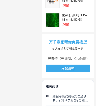
hSyn-hM3D(Gq)-
EGFP
询价
化学遗传抑制 rAAV-
hSyn-hM4D(Gi)-
EGFP
询价
万千商家帮你免费找货
0
人在求购买到急需产品
发起求购
相关阅读
细胞污染识别与处理全攻
01
略：5 种常见类型+关键误
区