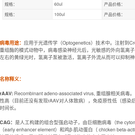
规格：
60ul
产品价格：
规格：
100ul
产品价格：
病毒用途：
应用于光遗传学（Optogenetics）技术中。注射到
重组酶的模式动物中，病毒感染神经元后，光敏感的外向氢离子泵
左右的黄绿光时，氢离子泵被激活，氢离子外流从而可以抑制神
名称释义：
rAAV:
Recombinant adeno-associated virus, 重
性高（目前还没有发现rAAV对人体致病），免疫原性低（感染
时间长。
CAG：
是人工构建的组合型强启动子，由巨细胞病毒（the cytomeg
（early enhancer element）和鸡β-肌动蛋白（ chicken beta-a