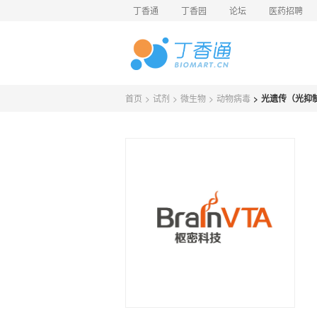
丁香通
丁香园
论坛
医药招聘
首页
>
试剂
>
微生物
>
动物病毒
>
光遗传（光抑制、C