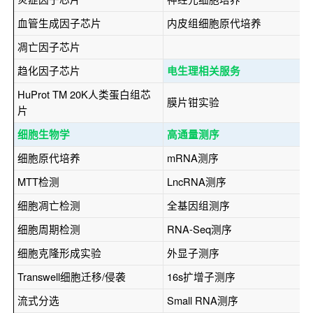
血管生成因子芯片
内皮组细胞原代培养
凋亡因子芯片
趋化因子芯片
电生理相关服务
HuProt TM 20K人类蛋白组芯
膜片钳实验
片
细胞生物学
高通量测序
细胞原代培养
mRNA测序
MTT检测
LncRNA测序
细胞凋亡检测
全基因组测序
细胞周期检测
RNA-Seq测序
细胞克隆形成实验
外显子测序
Transwell细胞迁移/侵袭
16s扩增子测序
流式分选
Small RNA测序