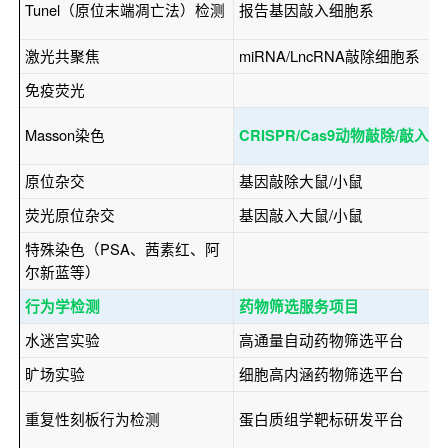
Tunel（原位末端凋亡法）检测
报告基因敲入细胞系
激光共聚焦
miRNA/LncRNA敲除细胞系
免疫荧光
Masson染色
CRISPR/Cas9动物敲除/敲入
原位杂交
基因敲除大鼠/小鼠
荧光原位杂交
基因敲入大鼠/小鼠
特殊染色（PSA、茜素红、阿
尔新蓝等）
行为学检测
药物筛选服务项目
水迷宫实验
高通量自动药物筛选平台
旷场实验
细胞高内涵药物筛选平台
重复性刻板行为检测
蛋白质组学靶标研发平台