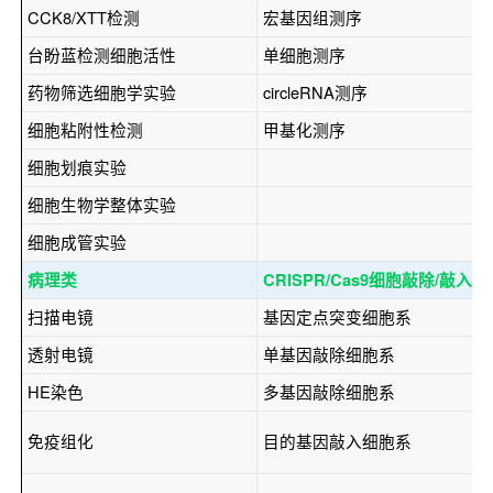
CCK8/XTT检测
宏基因组测序
台盼蓝检测细胞活性
单细胞测序
药物筛选细胞学实验
circleRNA测序
细胞粘附性检测
甲基化测序
细胞划痕实验
细胞生物学整体实验
细胞成管实验
病理类
CRISPR/Cas9细胞敲除/敲入
扫描电镜
基因定点突变细胞系
透射电镜
单基因敲除细胞系
HE染色
多基因敲除细胞系
免疫组化
目的基因敲入细胞系