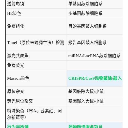
透射电镜
单基因敲除细胞系
HE染色
多基因敲除细胞系
免疫组化
目的基因敲入细胞系
Tunel（原位末端凋亡法）检测
报告基因敲入细胞系
激光共聚焦
miRNA/LncRNA敲除细胞系
免疫荧光
Masson染色
CRISPR/Cas9动物敲除/敲入
原位杂交
基因敲除大鼠/小鼠
荧光原位杂交
基因敲入大鼠/小鼠
特殊染色（PSA、茜素红、阿
尔新蓝等）
行为学检测
药物筛选服务项目