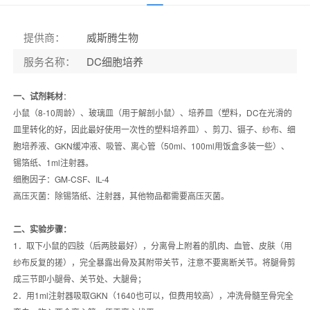
提供商
：
威斯腾生物
服务名称
：
DC细胞培养
一、试剂耗材
：
小鼠（8-10周龄）、玻璃皿（用于解剖小鼠）、培养皿（塑料，DC在光滑的
皿里转化的好，因此最好使用一次性的塑料培养皿）、剪刀、镊子、纱布、细
胞培养液、GKN缓冲液、吸管、离心管（50ml、100ml用饭盒多装一些）、
锡箔纸、1ml注射器。
细胞因子：GM-CSF、IL-4
高压灭菌：除锡箔纸、注射器，其他物品都需要高压灭菌。
二、实验步骤：
1．取下小鼠的四肢（后两肢最好），分离骨上附着的肌肉、血管、皮肤（用
纱布反复的搓），完全暴露出骨及其附带关节，注意不要离断关节。将腿骨剪
成三节即小腿骨、关节处、大腿骨；
2．用1ml注射器吸取GKN（1640也可以，但费用较高），冲洗骨髓至骨完全