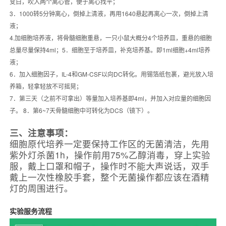
变白，吹入两个离心管，便于离心找平；
3．1000转5分钟离心，倒掉上清液，再用1640悬起再离心一次，倒掉上清
液；
4.加细胞培养液，将骨髓细胞重悬，一只小鼠大概分4个培养皿，重悬的细胞
总量尽量保持4ml；5．细胞至于培养皿，补充培养基。即1ml细胞+4ml培养
液；
6．加入细胞因子，IL-4和GM-CSF以向DC转化。用锡箔纸包裹，避光放入培
养箱，轻拿轻放不可摇晃；
7．第三天（之前不可拿出）等量加入培养基即4ml，并加入对应量的细胞因
子。 8．第6~7天骨髓细胞中可转化为DCS（镜下）。
三、注意事项：
细胞原代培养一定要保持工作区的无菌清洁，先用
紫外灯杀菌1h，操作前用75%乙醇消毒，穿上实验
服，戴上口罩和帽子，操作时不能大声说话，双手
戴上一次性橡胶手套，整个无菌操作都应该在酒精
灯的周围进行。
实验服务流程