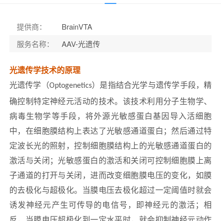
提供商
：
BrainVTA
服务名称
：
AAV-光遗传
光遗传学技术的原理
光遗传学（
）是指结合光学与遗传学手段，精
Optogenetics
确控制特定神经元活动的技术。该技术利用分子生物学、
病毒生物学等手段，将外源光敏感蛋白基因导入活细胞
中，在细胞膜结构上表达了光敏感通道蛋白；然后通过特
定波长光的照射，控制细胞膜结构上的光敏感通道蛋白的
激活与关闭；光敏感蛋白的激活和关闭可控制细胞膜上离
子通道的打开与关闭，进而改变细胞膜电压的变化，如膜
的去极化与超极化。当膜电压去极化超过一定阈值时就会
诱发神经元产生可传导的电信号，即神经元的激活；相
反，当膜电压超极化到一定水平时，就会抑制神经元动作