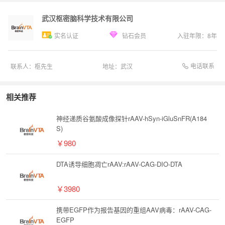
武汉枢密脑科学技术有限公司
实名认证
钻石会员
入驻年限：
8
年
电话联系
联系人：
枢先生
地址：
武汉
相关推荐
神经递质谷氨酸成像探针rAAV-hSyn-iGluSnFR(A184
S)
￥980
DTA诱导细胞凋亡rAAV:rAAV-CAG-DIO-DTA
￥3980
携带EGFP作为报告基因的重组AAV病毒：rAAV-CAG-
EGFP