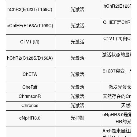
hChR2(E123
hChR2(E123T/T159C)
光激活
CHIEF是ChR
oChIEF(E163A/T199C)
光激活
C1V1 (t/t)
C1V1 (t/t)
光激活
激活状态的显著
hChR2(C128S/D156A)
光激活
E123T突变；
ChETA
光激活
CheRiff
光激活
激发光波长4
ChrimsonR
光激活
天然存在的CnChR
Chronos
光激活
天然存在
eNpHR3.0是第
eNpHR3.0
光抑制
HR的光活化
Arch是来自红皮嗜盐