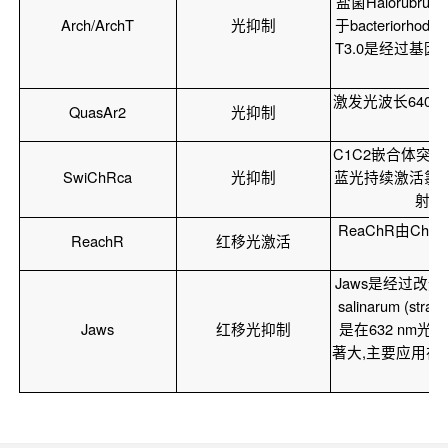
盐菌Halorubr
Arch/ArchT
光抑制
于bacteriorh
T3.0是经过基
激发光波长640
QuasAr2
光抑制
C1C2嵌合体突变
SwiChRca
光抑制
蓝光持续激活氯
射后
ReaChR由ChEF
ReachR
红移光激活
Jaws是经过改造红移
salinarum (st
Jaws
红移光抑制
是在632 nm光
著大,主要应用