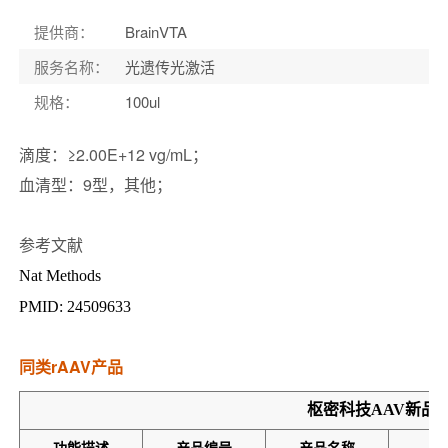
提供商
：
BrainVTA
服务名称
：
光遗传光激活
规格
：
100ul
滴度：≥2.00E+12 vg/mL；
血清型：9型，其他；
参考文献
Nat Methods
PMID: 24509633
同类rAAV产品
枢密科技
AAV
新品