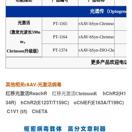
功能描述
产品编号
产品名称
启
光遗传（
Optogeneti
光激活
PT-1165
rAAV-hSyn-ChrimsonR-GFP
h
（激发光波长
590n
PT-1164
rAAV-hSyn-ChrimsonR-tdToma
h
m
，
PT-1374
rAAV-hSyn-DIO-ChrimsonR-m
h
Chrimson
升级版）
更多产品欢迎电话
其他相关rAAV-光激活病毒
红移光激活ReachR
红移光激活
hChR2(H1
ChrimsonR
34R) hChR2(E123T/T159C) oChIEF(E163A/T199C)
C1V1 (t/t) ChETA