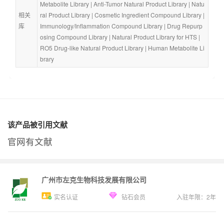
Metabolite Library
 | 
Anti-Tumor Natural Product Library
 | 
Natu
相关
ral Product Library
 | 
Cosmetic Ingredient Compound Library
 | 
库
Immunology/Inflammation Compound Library
 | 
Drug Repurp
osing Compound Library
 | 
Natural Product Library for HTS
 | 
RO5 Drug-like Natural Product Library
 | 
Human Metabolite Li
brary
该产品被引用文献
官网有文献
广州市左克生物科技发展有限公司
实名认证
钻石会员
入驻年限：
2
年