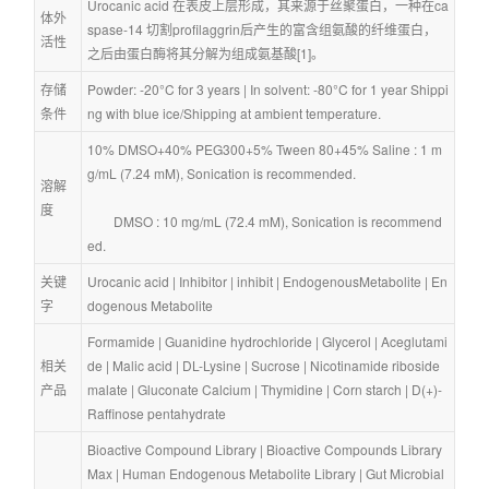
Urocanic acid 在表皮上层形成，其来源于丝聚蛋白，一种在ca
体外
spase-14 切割profilaggrin后产生的富含组氨酸的纤维蛋白，
活性
之后由蛋白酶将其分解为组成氨基酸[1]。
存储
Powder: -20°C for 3 years | In solvent: -80°C for 1 year Shippi
条件
ng with blue ice/Shipping at ambient temperature.
10% DMSO+40% PEG300+5% Tween 80+45% Saline : 1 m
g/mL (7.24 mM), Sonication is recommended.
溶解
度
        DMSO : 10 mg/mL (72.4 mM), Sonication is recommend
ed.
关键
Urocanic acid
 | 
Inhibitor
 | 
inhibit
 | 
EndogenousMetabolite
 | 
En
字
dogenous Metabolite
Formamide
 | 
Guanidine hydrochloride
 | 
Glycerol
 | 
Aceglutami
相关
de
 | 
Malic acid
 | 
DL-Lysine
 | 
Sucrose
 | 
Nicotinamide riboside 
产品
malate
 | 
Gluconate Calcium
 | 
Thymidine
 | 
Corn starch
 | 
D(+)-
Raffinose pentahydrate
Bioactive Compound Library
 | 
Bioactive Compounds Library 
Max
 | 
Human Endogenous Metabolite Library
 | 
Gut Microbial 