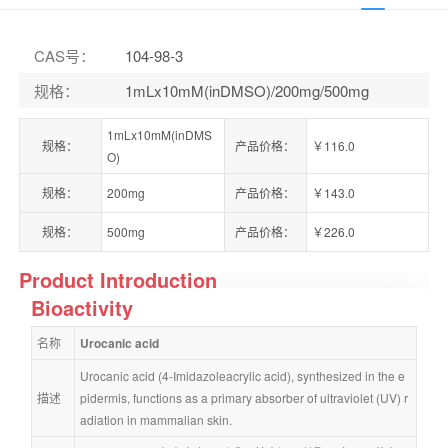
CAS号
：
104-98-3
规格
：
1mLx10mM(inDMSO)/200mg/500mg
1mLx10mM(inDMS
规格：
产品价格：
￥116.0
O)
规格：
200mg
产品价格：
￥143.0
规格：
500mg
产品价格：
￥226.0
Product Introduction
Bioactivity
名称
Urocanic acid
Urocanic acid (4-Imidazoleacrylic acid), synthesized in the e
描述
pidermis, functions as a primary absorber of ultraviolet (UV) r
adiation in mammalian skin.