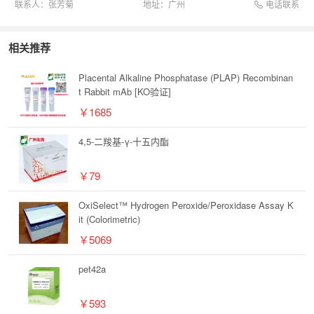
电话联系
联系人：
张芳菊
地址：
广州
相关推荐
Placental Alkaline Phosphatase (PLAP) Recombinan
t Rabbit mAb [KO验证]
￥1685
4,5-二羧基-γ-十五内酯
￥79
OxiSelect™ Hydrogen Peroxide/Peroxidase Assay K
it (Colorimetric)
￥5069
pet42a
￥593