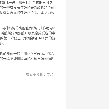
数量几乎占已知有机
化合物
的三分之
的一些有显著疗效的天然药物和合成
多数是含氮的杂环
化合物
。本章内容
）两种结构的高能
化合物
。其作用为贮
例如磷酸烯醇丙酮酸）以及合成反应的中
周期的第一阶段上（例如钠钾 ATP酶的羧
例外。
物
的组成一般可用化学式表示。
化合
的元素不能用简单的机械方法或物理
查看更多相关实验 >