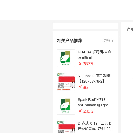
详
相关产品推荐
更多 >
RB-HSA 罗丹明-人血
清白蛋白
￥2875
N-1-Boc-2-甲基哌嗪
【120737-78-2】
￥95
Spark Red™ 718
anti-human Ig light
chain λ (Flexi-
￥5335
Fluor™) Antibody
D-赤式-C 18 - 二氢-D-
神经鞘氨醇【764-22-