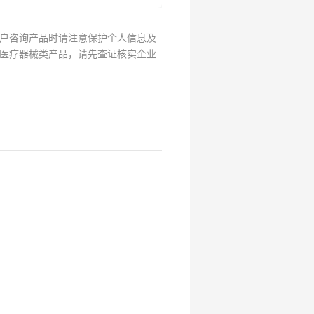
用
关
注
户咨询产品时请注意保护个人信息及
研
选
医疗器械类产品，请先查证核实企业
菌