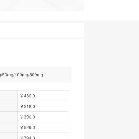
/50mg/100mg/500mg
￥436.0
￥218.0
￥396.0
￥529.0
￥794.0