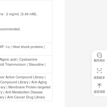
s recommended.
HIF-1α
 | 
Heat shock proteins
 | 
Alginic acid
 | 
Cysteamine 
我的询价
 Acid Triammonium
 | 
Stavudine
 | 
cer Active Compound Library
 | 
采购助手
ls Compound Library
 | 
Anti-Aging 
rary
 | 
Membrane Protein-targeted 
ry
 | 
Anti-Metabolism Disease 
返回顶部
0
ary
 | 
Anti-Cancer Drug Library
元
试