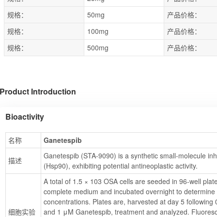
规格：
50mg
产品价格：
规格：
100mg
产品价格：
规格：
500mg
产品价格：
Product Introduction
Bioactivity
名称
Ganetespib
Ganetespib (STA-9090) is a synthetic small-molecule inhib
描述
(Hsp90), exhibiting potential antineoplastic activity.
A total of 1.5 × 103 OSA cells are seeded in 96-well pla
complete medium and incubated overnight to determine t
concentrations. Plates are, harvested at day 5 following 0
细胞实验
and 1 μM Ganetespib, treatment and analyzed. Fluore