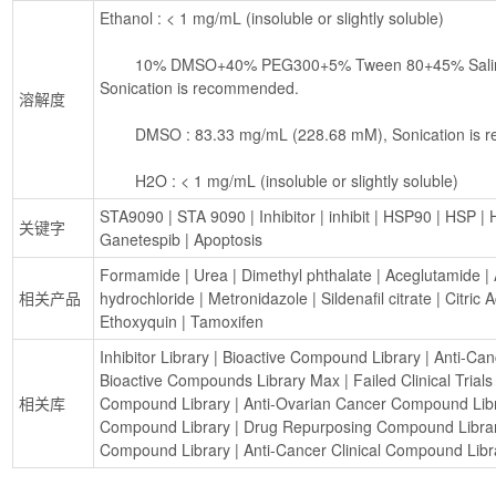
Ethanol : < 1 mg/mL (insoluble or slightly soluble)
        10% DMSO+40% PEG300+5% Tween 80+45% Saline : 2 mg/mL (5.49 mM), 
Sonication is recommended.
溶解度
        DMSO : 83.33 mg/mL (228.68 mM), Sonication i
        H2O : < 1 mg/mL (insoluble or slightly soluble)
STA9090
 | 
STA 9090
 | 
Inhibitor
 | 
inhibit
 | 
HSP90
 | 
HSP
 | 
关键字
Ganetespib
 | 
Apoptosis
Formamide
 | 
Urea
 | 
Dimethyl phthalate
 | 
Aceglutamide
 | 
相关产品
hydrochloride
 | 
Metronidazole
 | 
Sildenafil citrate
 | 
Citric
Ethoxyquin
 | 
Tamoxifen
Inhibitor Library
 | 
Bioactive Compound Library
 | 
Anti-Can
Bioactive Compounds Library Max
 | 
Failed Clinical Tria
相关库
Compound Library
 | 
Anti-Ovarian Cancer Compound Lib
Compound Library
 | 
Drug Repurposing Compound Libra
Compound Library
 | 
Anti-Cancer Clinical Compound Libr