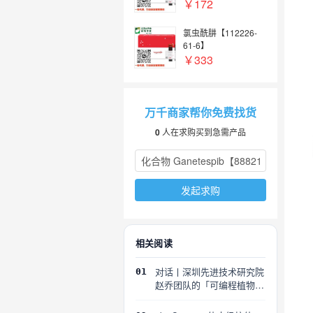
7】
￥172
氯虫酰肼【112226-
61-6】
￥333
万千商家帮你免费找货
0
人在求购买到急需产品
发起求购
相关阅读
对话丨深圳先进技术研究院
01
赵乔团队的「可编程植物」
探索