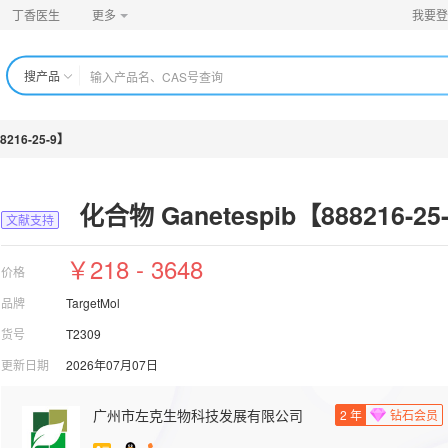
丁香医生
更多
我要登
搜产品
8216-25-9】
化合物 Ganetespib【888216-25
文献支持
￥218 - 3648
价格
品牌
TargetMol
货号
T2309
更新日期
2026年07月07日
广州市左克生物科技发展有限公司
2
年
钻石会员