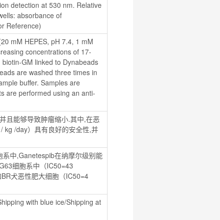
on detection at 530 nm. Relative 
wells: absorbance of 
or Reference)
er (20 mM HEPES, pH 7.4, 1 mM 
easing concentrations of 17-
 biotin-GM linked to Dynabeads 
eads are washed three times in 
ample buffer. Samples are 
ts are performed using an anti-
毒性并且能够导致肿瘤缩小.其中,在恶
/ kg /day）具有良好的安全性,并
Ganetespib在纳摩尔级别能
细胞系中（IC50=43 
）和BR犬恶性肥大细胞（IC50=4 
hipping with blue ice/Shipping at 