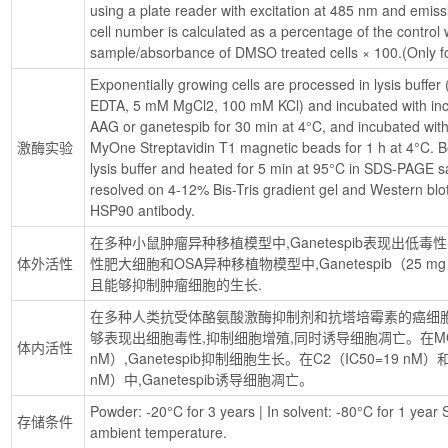
using a plate reader with excitation at 485 nm and emissi
cell number is calculated as a percentage of the control 
sample/absorbance of DMSO treated cells × 100.(Only f
Exponentially growing cells are processed in lysis buff
EDTA, 5 mM MgCl2, 100 mM KCl) and incubated with incr
AAG or ganetespib for 30 min at 4°C, and incubated with
激酶实验
MyOne Streptavidin T1 magnetic beads for 1 h at 4°C. B
lysis buffer and heated for 5 min at 95°C in SDS-PAGE s
resolved on 4-12% Bis-Tris gradient gel and Western blo
HSP90 antibody.
在多种小鼠肿瘤异种移植模型中,Ganetespib表现出低
体外活性
性肥大细胞和OSA异种移植物模型中,Ganetespib（25 mg 
且能够抑制肿瘤细胞的生长.
在多种人类抗受体酪氨酸激酶抑制剂和抗塔培霉素的癌细胞系中,
够表现出细胞毒性,抑制细胞增殖,同时诱导细胞凋亡。在MG63
体内活性
nM）,Ganetespib抑制细胞生长。在C2（IC50=19 nM
nM）中,Ganetespib诱导细胞凋亡。
Powder: -20°C for 3 years | In solvent: -80°C for 1 year S
存储条件
ambient temperature.