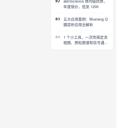
abinScience 体内级抗体，
02
年度锁价，低至 1200
五大应用案例：Mustang Q
03
膜层析应用全解析
1 个小工具，一次性搞定流
04
程图、质粒图谱和信号通路
图