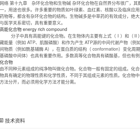
网络 第十九章 杂环
化合物
和生物碱 杂环
化合物
在自然界分布很广，其
一，用途也很多。许多重要的物质如叶绿素、血红素、核酸以及临床应用
药物等，都含有杂环
化合物
的结构。生物碱多是中草药的有效成分，绝大
与医学关系密切，具有重要意义。
高能
化合物
energy rich compound
分子中具有高能键的
化合物
。在生物体内主要有上式（Ⅰ）和（Ⅱ
藏能量（例如 ATP、肌酸磷酸）和作为产生 ATP源的中间代谢产物（
间物质（例如酰基辅酶 A），在蛋白质的结构（ conformation）变化
基磷酸中间体）也具有重要作用。多数高等
化合物
具有磷酸基，但也有
化合物
由不同种元素组成的纯净物叫做
化合物
。
化合物
一般有固定的组成。
化合
物
具有确定的物理性质和化学性质，不同于其组成元素的性质。
化合物
中
方法分开，而必须用化学方法才能分离。
技术资料