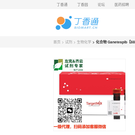
丁香通
丁香园
论坛
医药招聘
首页
>
试剂
>
生物化学
>
化合物 Ganetespib【88