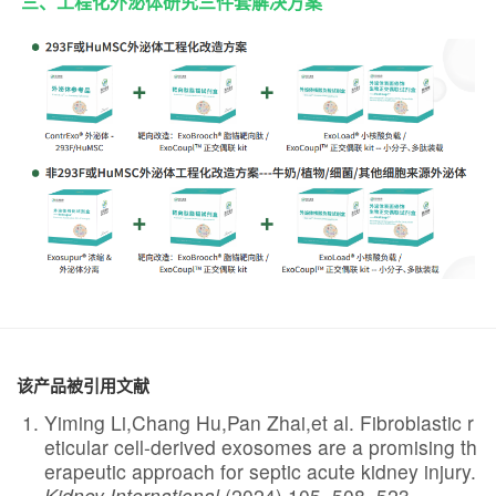
三、工程化外泌体研究三件套解决方案
该产品被引用文献
Yiming Li,Chang Hu,Pan Zhai,et al.
Fibroblastic r
eticular cell-derived exosomes are a promising th
erapeutic approach for septic acute kidney injury.
Kidney International
(2024) 105, 508–523