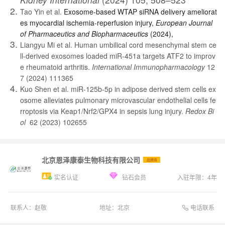
Tao Yin et al.
Exosome-based WTAP siRNA delivery ameliorat
es myocardial ischemia-reperfusion injury,
European Journal
of Pharmaceutics and Biopharmaceutics
(2024),
Liangyu Mi
et al.
Human umbilical cord mesenchymal stem ce
ll-derived exosomes loaded miR-451a targets ATF2 to improv
e rheumatoid arthritis.
International Immunopharmacology
12
7 (2024) 111365
Kuo Shen
et al.
miR-125b-5p in adipose derived stem cells ex
osome alleviates pulmonary microvascular endothelial cells fe
rroptosis via Keap1/Nrf2/GPX4 in sepsis lung injury.
Redox Bi
ol
62 (2023) 102655
北京恩泽康泰生物科技有限公司
品牌商
实名认证
钻石会员
入驻年限：
4
年
电话联系
联系人：
赵敬
地址：
北京