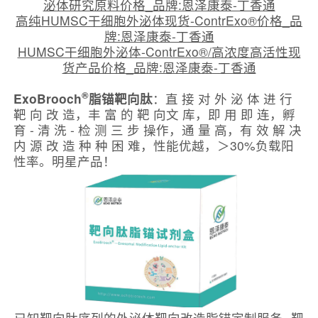
泌体研究原料价格_品牌:恩泽康泰-丁香通
高纯HUMSC干细胞外泌体现货-ContrExo®价格_品
牌:恩泽康泰-丁香通
HUMSC干细胞外泌体-ContrExo®/高浓度高活性现
货产品价格_品牌:恩泽康泰-丁香通
®
ExoBrooch
脂锚靶向肽
：直 接 对 外 泌 体 进 行
靶 向 改 造，丰 富 的 靶 向文 库，即 用 即 连，孵
育 - 清 洗 - 检 测 三 步 操作，通 量 高，有 效 解 决
内 源 改 造 种 种 困 难，性能优越，＞30%负载阳
性率。明星产品！
已知靶向肽序列的外泌体靶向改造脂锚定制服务--靶