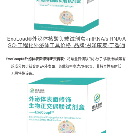
ExoLoad®外泌体核酸负载试剂盒-miRNA/siRNA/A
SO-工程化外泌体工具价格_品牌:恩泽康泰-丁香通
ExoCoupl®外泌体表面修饰正交偶联
将与叠氮偶联的小分子
/多肽/核酸等有
：
效成分共价结合到EV外表面，负载效率高达70-80%，非特异性吸附低，
无需特殊设备。