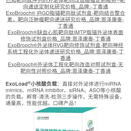
向递送定制化研究价格_品牌:-丁香通
ExoBrooch® iRGD脂锚靶向肽试剂盒-靶向结合整合
素，靶向泛肿瘤靶向递送研究价格_品牌:恩泽康泰-
丁香通
ExoBrooch®缺血心肌靶向肽IMTP脂锚外泌体表面
修饰试剂盒价格_品牌:恩泽康泰-丁香通
ExoBrooch®外泌体RVG靶向修饰试剂盒-靶向神经
系统工程化外泌体递送研究价格_品牌:恩泽康泰-丁
香通
ExoBrooch®外泌体工程化靶向改造对照试剂盒-无
靶向性对照价格_品牌:恩泽康泰-丁香通
®
ExoLoad
小核酸负载
：直接对外泌体进行miRNA
mimics、miRNA inhibitor、siRNA、ASO等小核酸
的负载。孵育-清洗-检测三步操作，无需特殊设备，
通量高，性能优越。口碑产品！