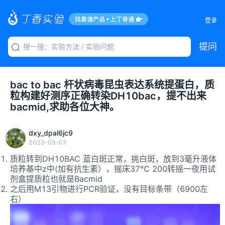
登录
提问
bac to bac 杆状病毒昆虫表达系统提蛋白，质
粒构建好测序正确转染DH10bac，提不出来
bacmid,求助各位大神。
dxy_dpal6jc9
2023-09-07
质粒转到DH10BAC 蓝白斑正常，挑白斑，放到3毫升液体
培养基中z中(加有抗生素），摇床37℃ 200转摇一夜用试
剂盒提质粒也就是Bacmid
之后用M13引物进行PCR验证，没有目标条带（6900左
右）