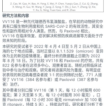
研究方法和内容
VV116 是一种氘代瑞德西韦氢溴酸盐，在早前的动物研究中
具有口服生物利用度和抗 SARS-CoV-2 的有效活性，其安全
性和副作用相对令人满意。然而，与 Paxlovid 相比，
VV116 在临床恢复、症状解决和预防疾病进展等方面处于疗
效未知的阶段。
本研究的受试者于 2022 年 4 月 4 日至 5 月 2 日从中国上
海的七个地点招募，当时正值以 B.1.1.529（omicron）变异
体为主的新冠疫情爆发，最终分析的数据截止日期为 2022
年 8 月 18 日。为了比较 VV116 和 Paxlovid 的疗效，共有
822 名参与者在这项多中心、观察者盲法、随机对照临床试
验中参与治疗和观察。研究者将进展风险为重度、有明显症
状表现的新冠病毒感染者按 1:1 的比例随机分配，771 人接
受了 VV116（384 名参与者）或 Paxlovid（387 名参与
者）治疗。
其中患者分别口服 VV116（第 1 天，每 12 小时服用 600
毫克；第 2 天至第 5 天，每 12 小时服用 300 毫克），口
服 Paxlovid（每 12 小时 300 毫克 nirmatrelvir 加 100 毫
克 ritonavir，持续 5 天）。持续治疗后，研究者们分析了参