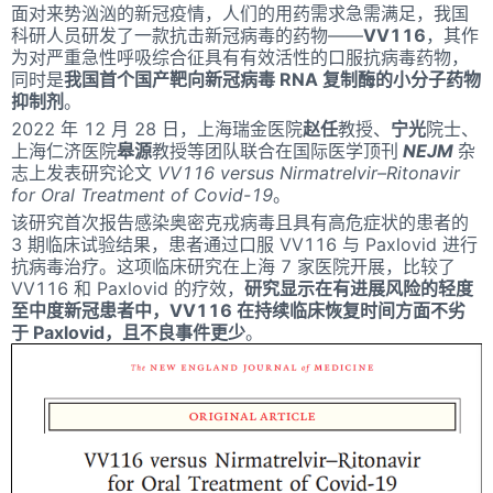
面对来势汹汹的新冠疫情，人们的用药需求急需满足，我国
科研人员研发了一款抗击新冠病毒的药物——
VV116
，其作
为对严重急性呼吸综合征具有有效活性的口服抗病毒药物，
同时是
我国首个国产靶向新冠病毒 RNA 复制酶的小分子药物
抑制剂
。
2022 年 12 月 28 日，上海瑞金医院
赵任
教授、
宁光
院士、
上海仁济医院
皋源
教授等团队联合在国际医学顶刊
NEJM
杂
志上发表研究论文
VV116 versus Nirmatrelvir–Ritonavir
for Oral Treatment of Covid-19
。
该研究首次报告感染奥密克戎病毒且具有高危症状的患者的
3 期临床试验结果，患者通过口服 VV116 与 Paxlovid 进行
抗病毒治疗。这项临床研究在上海 7 家医院开展，比较了
VV116 和 Paxlovid 的疗效，
研究显示在有进展风险的轻度
至中度新冠患者中，VV116 在持续临床恢复时间方面不劣
于 Paxlovid，且不良事件更少
。