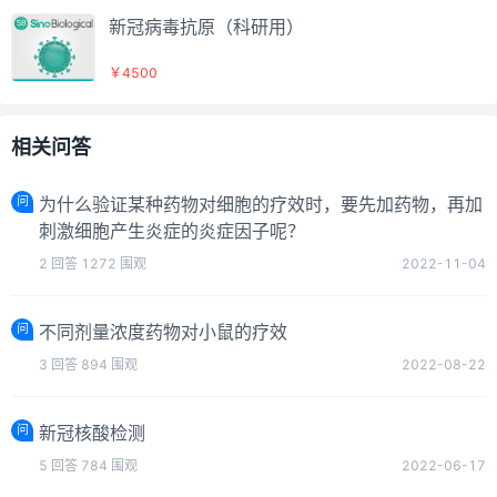
新冠病毒抗原（科研用）
￥4500
相关问答
问
为什么验证某种药物对细胞的疗效时，要先加药物，再加
刺激细胞产生炎症的炎症因子呢？
2
回答
1272
围观
2022-11-04
问
不同剂量浓度药物对小鼠的疗效
3
回答
894
围观
2022-08-22
问
新冠核酸检测
5
回答
784
围观
2022-06-17