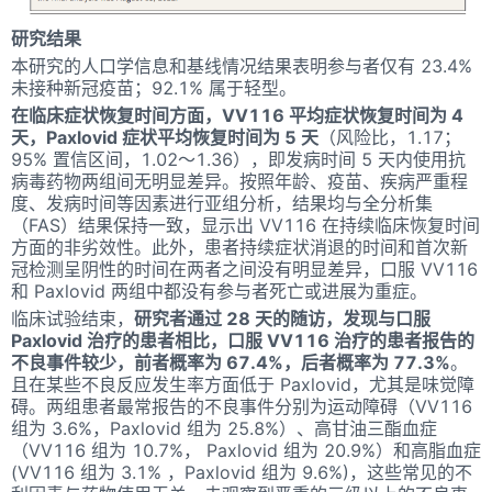
研究结果
本研究的人口学信息和基线情况结果表明参与者仅有 23.4%
未接种新冠疫苗；92.1% 属于轻型。
在临床症状恢复时间方面，VV116 平均症状恢复时间为 4
天，Paxlovid 症状平均恢复时间为 5 天
（风险比，1.17；
95% 置信区间，1.02～1.36），即发病时间 5 天内使用抗
病毒药物两组间无明显差异。按照年龄、疫苗、疾病严重程
度、发病时间等因素进行亚组分析，结果均与全分析集
（FAS）结果保持一致，显示出 VV116 在持续临床恢复时间
方面的非劣效性。此外，患者持续症状消退的时间和首次新
冠检测呈阴性的时间在两者之间没有明显差异，口服 VV116
和 Paxlovid 两组中都没有参与者死亡或进展为重症。
临床试验结束，
研究者通过 28 天的随访，发现与口服
Paxlovid 治疗的患者相比，口服 VV116 治疗的患者报告的
不良事件较少，前者概率为 67.4%，后者概率为 77.3%
。
且在某些不良反应发生率方面低于 Paxlovid，尤其是味觉障
碍。两组患者最常报告的不良事件分别为运动障碍（VV116
组为 3.6%，Paxlovid 组为 25.8%）、高甘油三酯血症
（VV116 组为 10.7%， Paxlovid 组为 20.9%）和高脂血症
(VV116 组为 3.1% ，Paxlovid 组为 9.6%)，这些常见的不