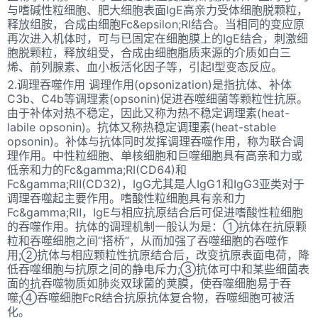
与嗜碱性粒细胞、肥大细胞表面IgE高亲力受体细胞脱颗粒，
释放组胺，合成由细胞Fc&epsilon;RI结合。当相同的变应原
再次进入机体时，可与已固定在细胞膜上的IgE结合，刺激细
胞脱颗粒，释放组受，合成由细胞脂质来源的介质如白三
烯、前列腺素、血小板活化因子等，引起Ⅰ型变态反应。
2.调理吞噬作用 调理作用(opsonization)是指抗体、补体
C3b、C4b等调理素(opsonin)促进吞噬细菌等颗粒性抗原。
由于补体对热不稳定，因此又称为热不稳定调理素(heat-
labile opsonin)。抗体又称热稳定调理素(heat-stable
opsonin)。补体与抗体同时发挥调理吞噬作用，称为联合调
理作用。中性粒细胞、单核细胞和巨噬细胞具有高亲和力或
低亲和力的Fc&gamma;RI(CD64)和
Fc&gamma;RⅡ(CD32)，IgG尤其是人IgG1和IgG3亚类对于
调理吞噬起主要作用。嗜酸性粒细胞具有亲和力
Fc&gamma;RⅡ，IgE与相应抗原结合后可促进嗜酸性粒细胞
的吞噬作用。抗体的调理机制一般认为是：①抗体在抗原颗
粒和吞噬细胞之间“搭桥”，从而加强了吞噬细胞的吞噬作
用;②抗体与相应颗粒性抗原结合后，改变抗原表面电荷，降
低吞噬细胞与抗原之间的静电斥力;③抗体可中和某些细菌表
面的抗吞噬物质如肺炎双球菌的荚膜，使吞噬细胞易于吞
噬;④吞噬细胞FcR结合抗原抗体复合物，吞噬细胞可被活
化。