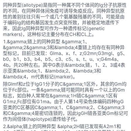
同种异型(allotype)是指同一种属不同个体间的Ig分子抗原性
的不同，在同种异体间免疫可诱导免疫反应。同种异型抗原
性的差别往往只有一个或几个氨基酸残基的不同，可能是由
于编码Ig的结构基因发生点突变所致，并被稳定地遗传下
来，因此Ig同种异型可作为一种遗传标记(genetic
markers)，这种标记主要分布在CH和CL上。
1.&gamma;链上的同种异型 &gamma;1、
&gamma;2&gamma;3和&lambda;4重链上均存在有同种异
型标记，目前已发现：Glma、x、f、z;G2mn;G3mgl、g5、
b0、b1、b3、b4、b5、c3、c5、s、t、u、v;G4m4a、
4b。共20种左右。其中G表示&lambda;链，1、2、3或4表
示亚类&lambda;1、&lambda;2、&lambda;3和
&lambda;4，m代表标记(marker)。
除Glmf和z位于IgG1分子的C&gamma;1区外，其余的Gm均
位于Fc部位。一条&gamma;链可能同时具有一个以上的Gm
标志，如白种人常常在&gamma;1H链C&gamma;1区有
G1mz,Fc部位有G1ma。由于人第14号染色体编码四种IgG
亚类的C区基因C&gamma;1、C&gamma;2、C&gamma;3
和C&gamma;4是密切连锁的，因此IgGH链各亚类Gm标记可
作为间倍体(haplotype)遗传给子代。
2.&alpha;链上的同种异型 &alpha;2H链已发现有A2m1和