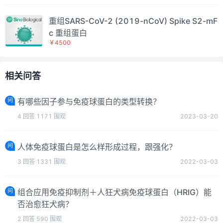
重组SARS-CoV-2 (2019-nCoV) Spike S2-mF
c 重组蛋白
￥4500
相关问答
问
有哪些因子参与免疫球蛋白的类型转换？
4
回答
1171
围观
2023-03-20
问
人体免疫球蛋白是怎么样形成过程，跟强化？
3
回答
1331
围观
2022-03-03
问
组合应用免疫抑制剂＋人狂犬病免疫球蛋白（HRIG）能
否治愈狂犬病？
2
回答
590
围观
2022-03-03