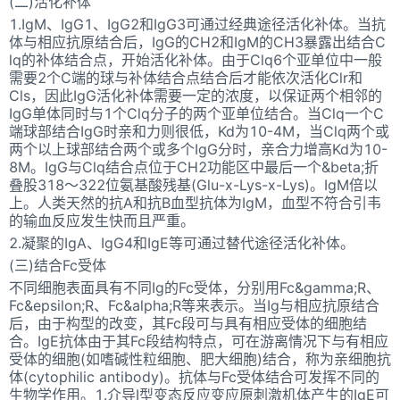
(二)活化补体
1.IgM、IgG1、IgG2和IgG3可通过经典途径活化补体。当抗
体与相应抗原结合后，IgG的CH2和IgM的CH3暴露出结合C
lq的补体结合点，开始活化补体。由于Clq6个亚单位中一般
需要2个C端的球与补体结合点结合后才能依次活化Clr和
Cls，因此IgG活化补体需要一定的浓度，以保证两个相邻的
IgG单体同时与1个Clq分子的两个亚单位结合。当Clq一个C
端球部结合IgG时亲和力则很低，Kd为10-4M，当Clq两个或
两个以上球部结合两个或多个IgG分时，亲合力增高Kd为10-
8M。IgG与Clq结合点位于CH2功能区中最后一个&beta;折
叠股318～322位氨基酸残基(Glu-x-Lys-x-Lys)。IgM倍以
上。人类天然的抗A和抗B血型抗体为IgM，血型不符合引韦
的输血反应发生快而且严重。
2.凝聚的IgA、IgG4和IgE等可通过替代途径活化补体。
(三)结合Fc受体
不同细胞表面具有不同Ig的Fc受体，分别用Fc&gamma;R、
Fc&epsilon;R、Fc&alpha;R等来表示。当Ig与相应抗原结合
后，由于构型的改变，其Fc段可与具有相应受体的细胞结
合。IgE抗体由于其Fc段结构特点，可在游离情况下与有相应
受体的细胞(如嗜碱性粒细胞、肥大细胞)结合，称为亲细胞抗
体(cytophilic antibody)。抗体与Fc受体结合可发挥不同的
生物学作用。1.介导I型变态反应变应原刺激机体产生的IgE可