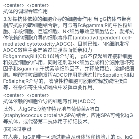
<center> </center>
抗体的调理吞噬作用
3.发挥抗体依赖的细胞介导的细胞毒作用 当IgG抗体与带有
相应抗原的靶细胞结合后，可与有Fc&gamma;R的中性粒细
胞、单核细胞、巨噬细胞、NK细胞等效应细胞结合，发挥抗
体依赖的细胞介导的细胞毒作用(antibodydependent cell-
mediated cytotoxicity,ADCC)。目前已知。NK细胞发挥
ADCC效应主要是通过其膜表面低亲和力
Fc&gamma;RⅢ(CD16)所介导的，IgG不仅起到连接靶细胞
和效应细胞的作用，同时还刺激NK细胞合成和分泌肿瘤坏死
因子和&gamma;干扰素等细胞因子，并释放颗粒，溶解靶细
胞。嗜酸性粒细胞发挥ADCC作用是通过其Fc&epsilon;RⅡ和
Fc&alpha;R介导的，嗜酸性粒细胞可脱颗粒释放碱性蛋白
等，在杀伤寄生虫如蠕虫中发挥重要作用。
<center> </center>
抗体依赖的细胞介导的细胞毒作用(ADCC)
此外，人IgGFc段能非特异地与葡萄菌A蛋白
(staphylococcus proteinA,SPA)结合，应用SPA可纯化IgG
等抗体，或代替第二抗体用于标记技术。
(四)通过胎盘
在人类，IgG是唯一可通过胎盘从母体转移给胎儿的Ig。IgG