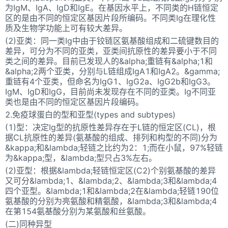
为IgM、IgA、IgD和IgE。在基因水平上，不同类的H链恒定
区的是由不同的恒定区基因片段所编码。不同类Ig在理化性
质及生物学功能上可有较大差异。
(2)亚类：同一类Ig中由于铰链区氨基酸组成和二硫键数目的
差异，可分为不同的亚类，亚类间抗原性的差异要小于不同
类之间的差异。目前已发现人的&alpha;重链有&alpha;1和
&alpha;2两个亚类，分别与L链组成IgA1和IgA2。&gamma;
重链有4个亚类，但命名为IgG1、IgG2a、IgG2b和IgG3。
IgM、IgD和IgG，目前尚未发现存在不同的亚类。Ig不同亚
类也是由不同的恒定区基因片段编码。
2.免疫球蛋白的型和亚型(types and subtypes)
(1)型：决定Ig型的抗原性差异存在于L链的恒定区(CL)，根
据CL抗原性的差异(氨基酸的组成、排列和构型的不同)分为
&kappa;和&lambda;轻链之比约为2：1;而在小鼠，97%轻链
为&kappa;型，&lambda;型只占3%左右。
(2)亚型：根据&lambda;轻链恒定区(C2)个别氨基酸的差异
又可分&lambda;1、&lambda;2、&lambda;3和&lambda;4
四个亚型。&lambda;1和&lambda;2在&lambda;轻链190位
氨基酸的分别为亮氨酸和精氨酸，&lambda;3和&lambda;4
在第154氨基酸分别为某氨酸和丝氨酸。
(二)同种异型