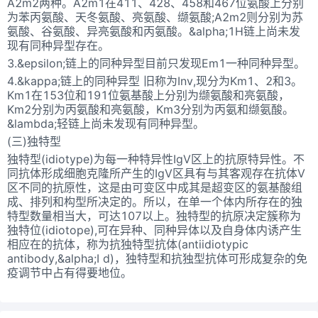
A2m2两种。A2m1在411、428、458和467位氨酸上分别
为苯丙氨酸、天冬氨酸、亮氨酸、缬氨酸;A2m2则分别为苏
氨酸、谷氨酸、异亮氨酸和丙氨酸。&alpha;1H链上尚未发
现有同种异型存在。
3.&epsilon;链上的同种异型目前只发现Em1一种同种异型。
4.&kappa;链上的同种异型 旧称为Inv,现分为Km1、2和3。
Km1在153位和191位氨基酸上分别为缬氨酸和亮氨酸，
Km2分别为丙氨酸和亮氨酸，Km3分别为丙氨和缬氨酸。
&lambda;轻链上尚未发现有同种异型。
(三)独特型
独特型(idiotype)为每一种特异性IgV区上的抗原特异性。不
同抗体形成细胞克隆所产生的IgV区具有与其客观存在抗体V
区不同的抗原性，这是由可变区中成其是超变区的氨基酸组
成、排列和构型所决定的。所以，在单一个体内所存在的独
特型数量相当大，可达107以上。独特型的抗原决定簇称为
独特位(idiotope),可在异种、同种异体以及自身体内诱产生
相应在的抗体，称为抗独特型抗体(antiidiotypic
antibody,&alpha;I d)，独特型和抗独型抗体可形成复杂的免
疫调节中占有得要地位。