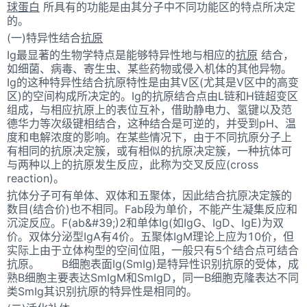
球蛋白
所具有的功能是由其分子中不同功能区的特点所决定
的。
(一)特异性结合
抗原
Ig最显著的生物学特点是能够特异性地与相应的
抗原
结合，
如细菌、病毒、寄生虫、某些药物或侵入机体的其他异物。
Ig的这种特异性结合抗原特性是由其V区(尤其是V区中的高变
区)的空间构成所决定的。Ig的抗原结合点由L链和H链超变区
组成，与相应抗原上的表位互补，借助静电力、氢键以及范
德华力等次级键相结合，这种结合是可逆的，并受到pH、温
度和电解浓度的影响。在某些情况下，由于不同抗原分子上
有相同的抗原决定簇，或有相似的抗原决定簇，一种抗体可
与两种以上的抗原发生反应，此称为交叉反应(cross
reaction)。
抗体分子可有单体、双体和五聚体，因此结合抗原决定簇的
数目(结合价)也不相同。Fab段为单价，不能产生凝集反应和
沉淀反应。F(ab&#39;)2和单体Ig(如IgG、IgD、IgE)为双
价。双体分泌型IgA有4价。五聚体IgM理论上应为10价，但
实际上由于立体构型的空间位阻，一般只有5个结合点可结合
抗原。 B细胞表面Ig(SmIg)是特异性识别抗原的受体，成
熟B细胞主要表达SmIgM和SmIgD，同一B细胞克隆表达不同
类SmIg其识别抗原的特异性是相同的。