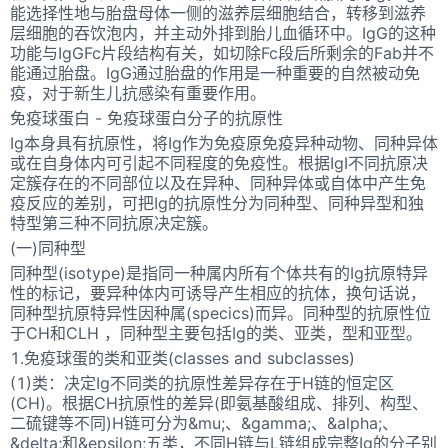
能选择性地与胎盘母体一侧的滋养层细胞结合，转移到滋养
层细胞的吞饮泡内，并主动外排到胎儿血循环中。IgG的这种
功能与IgGFc片段结构有关，如切除Fc段后所剩余的Fab并不
能通过胎盘。IgG通过胎盘的作用是一种重要的自然被动免
疫，对于新生儿抗感染有重要作用。
免疫球蛋白 - 免疫球蛋白分子的抗原性
Ig本身具有抗原性，将Ig作为免疫原免疫异种动物、同种异体
或在自身体内可引起不同程度的免疫性。根据IgI不同抗原决
定簇存在的不同部位以及在异种、同种异体或自体中产生免
疫反应的差别，可把Ig的抗原性分为同种型、同种异型和独
特型第三种不同抗原决定簇。
(一)同种型
同种型(isotype)是指同一种属内所有个体共有的Ig抗原特异
性的标记，要异种体内可诱导产生相应的抗体，换句话说，
同种型抗原特异性因种属(specics)而异。同种型的抗原性位
于CH和CLH ，同种型主要包括Ig的类、亚类，型和亚型。
1.免疫球蛋的类和亚类(classes and subclasses)
(1)类：决定Ig不同类的抗原性差异存在于H链的恒定区
(CH)。根据CH抗原性的差异(即氨基酸组成、排列、构型、
二硫键等不同)H链可分为&mu;、&gamma;、&alpha;、
&delta;和&epsilon;五类，不同H链与L链组成完整Ig的分子别