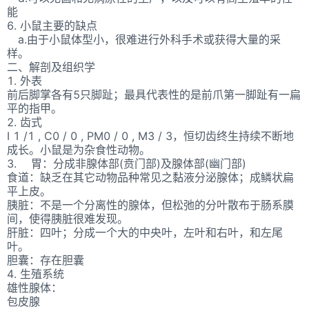
能
6. 小鼠主要的缺点
a.由于小鼠体型小，很难进行外科手术或获得大量的采
样。
二、解剖及组织学
1. 外表
前后脚掌各有5只脚趾；最具代表性的是前爪第一脚趾有一扁
平的指甲。
2. 齿式
I 1 /1 , C0 / 0 , PM0 / 0 , M3 / 3，恒切齿终生持续不断地
成长。小鼠是为杂食性动物。
3. 胃：分成非腺体部(贲门部)及腺体部(幽门部)
食道：缺乏在其它动物品种常见之黏液分泌腺体；成鳞状扁
平上皮。
胰脏：不是一个分离性的腺体，但松弛的分叶散布于肠系膜
间，使得胰脏很难发现。
肝脏：四叶；分成一个大的中央叶，左叶和右叶，和左尾
叶。
胆囊：存在胆囊
4. 生殖系统
雄性腺体：
包皮腺