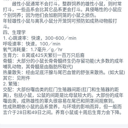
雌性小鼠通常不会打斗，整群饲养的雄性小鼠，则时常
打斗，一些品系会比其它品系更会打斗。具侵略性的小鼠应
个别饲养；因为他们会加剧同笼的小鼠之损伤。
年轻雄性小鼠与离乳小鼠分开笼饲可预防如成熟动物般打
斗。
四、生理学
1. 心跳速率：快速，300-600／min
呼吸速率：快速，100／min
氧气消耗量：1.7毫升／g／hr
生育力：８窝或425天繁衍一百万只后裔
骨髓：大部分的小鼠长骨骨髓终生仍存留功能(大多数的成年
哺乳动物，其骨髓是由脂肪所取代)
热量散失：经由足底汗腺与尾巴血管的舒张来散热。(如大鼠)
其它：见附件
2. 繁殖：
交配：大部份囓齿类的肛门生殖器间距(肛门和生殖器的距
离)，包括小鼠，公鼠的间距是比母鼠较大的。大部份的成年
囓齿类，成熟雄性的睪丸很容易在尾巴和阴茎间观察到。
性成熟期依小鼠的品系营养，与环境的影响而异，但一般而
言介于28日和49日之间。养育小鼠或十周后生育力会下降。