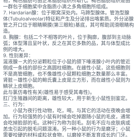
物，褐色脂肪可由正常脂肪组织所取代。褐色脂肪组织是由
一群包于细胞桨中含脂质小滴之多角细胞所组成。
7. Hardarian腺：位于眼窝深处内。马蹄型腺体。管泡型腺
体(Tubuloalveolar)特征和产生及分泌排出咯紫质。外分泌腺
管之开口位于眼睛瞬膜(第三眼睑)基底，其可帮助润滑眼睛构
造。
8. 胸腺：包括二个不相等的叶片，位于胸廓，腹部到主动脉
弧；体型薄且呈叶状，反之在其它多数的品，其与体型成比
例的增大。
9. 性别差异：
涎液腺－大的分泌颗粒位于小鼠的颌下唾液腺小叶内的管近
侧成一条线的部份之高圆柱细胞。在雌性小鼠，这些细胞则
不是高管细胞，也不像雄性小鼠颗粒细胞之数量那么丰富。
肾脏－雄性小鼠的鲍氏囊上皮是立方形，而在雌性小鼠则为
鳞状上皮细胞。
此与氯仿毒性有关(雄性易于感受其毒性)。
肛门生殖器间的距离，雄性较大，用于新生小鼠性别鉴定。
三、行为：
小鼠为夜行性动物，吃，喝，与其它的活动在夜晚会增
加。行为较强势的小鼠有时候会吃掉跟随小鼠的毛皮，通常
会吃掉脸部的毛。这种行为称为刮毛。刮毛不应与皮肤病或
恙虫引起的脱毛问题混淆。另一种小鼠的行为是磨牙；小鼠
需要咬硬的材料或粒状食物，以磨掉不断发育成长的门牙。