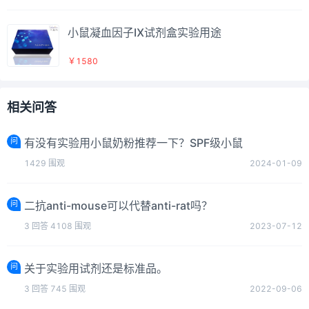
小鼠凝血因子Ⅸ试剂盒实验用途
￥1580
相关问答
问
有没有实验用小鼠奶粉推荐一下？SPF级小鼠
1429
围观
2024-01-09
问
二抗anti-mouse可以代替anti-rat吗？
3
回答
4108
围观
2023-07-12
问
关于实验用试剂还是标准品。
3
回答
745
围观
2022-09-06