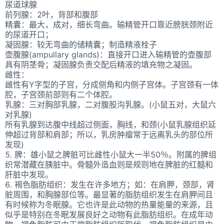
尿道球腺
前列腺：2叶，背部和腹部
精囊：最大，成对，细长弯曲。输精管开口靠近膀胱颈附近
的尿道开口；
凝固腺：较无弯曲的储精囊；制造精液栓子
壶腹腺(ampullary glands)：直接开口进入输精管的壶腹部
具有阴茎骨；凝固腺负责交配后精液的填充物之凝固。
雌性：
雌性有Y字型的子宫，分成侧角和内侧子宫体。子宫颈有一体
腔，子宫颈前部则有二个体腔。
乳腺：三对胸部乳腺，二对腹股沟乳腺。(小鼠五对，大鼠六
对乳腺)
所有乳腺到达腹中线超过侧面，胸线，和颈(小鼠乳腺组织延
伸超过背部和肩部；所以，乳房肿瘤常于远离乳头的部位所
发现)
5. 脾：雄小鼠之脾脏可比雌性小鼠大一半50％。附属的脾组
织常潜藏在胰脏中。骨髓外造血则是规则地在脾脏的红髓和
肝脏中发现。
6. 褐色脂肪组织：发生在许多地方；如：在肩胛，颈部，肾
脏周围，和胸腺部位等。最显著的脂肪组织发生在肩胛间且
有时候称为冬眠腺。它也许是此动物的热量能量的来源，且
似乎是特别在冬眠发展良好之动物有此脂肪组织。在成年动