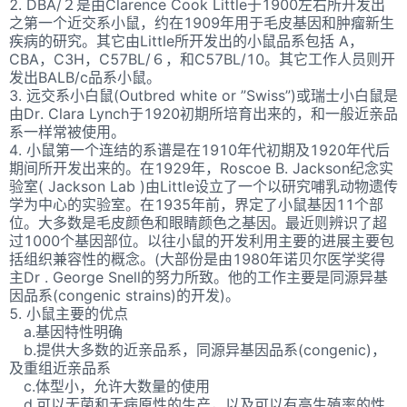
2. DBA/２是由Clarence Cook Little于1900左右所开发出
之第一个近交系小鼠，约在1909年用于毛皮基因和肿瘤新生
疾病的研究。其它由Little所开发出的小鼠品系包括 A，
CBA，C3H，C57BL/６，和C57BL/10。其它工作人员则开
发出BALB/c品系小鼠。
3. 远交系小白鼠(Outbred white or ”Swiss”)或瑞士小白鼠是
由Dr. Clara Lynch于1920初期所培育出来的，和一般近亲品
系一样常被使用。
4. 小鼠第一个连结的系谱是在1910年代初期及1920年代后
期间所开发出来的。在1929年，Roscoe B. Jackson纪念实
验室( Jackson Lab )由Little设立了一个以研究哺乳动物遗传
学为中心的实验室。在1935年前，界定了小鼠基因11个部
位。大多数是毛皮颜色和眼睛颜色之基因。最近则辨识了超
过1000个基因部位。以往小鼠的开发利用主要的进展主要包
括组织兼容性的概念。(大部份是由1980年诺贝尔医学奖得
主Dr . George Snell的努力所致。他的工作主要是同源异基
因品系(congenic strains)的开发)。
5. 小鼠主要的优点
a.基因特性明确
b.提供大多数的近亲品系，同源异基因品系(congenic)，
及重组近亲品系
c.体型小，允许大数量的使用
d.可以无菌和无病原性的生产，以及可以有高生殖率的性