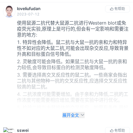
loveliufudan
有帮助
2023-07-12
使用鼠源二抗代替大鼠源二抗进行Western blot或免
疫荧光实验,原理上是可行的,但会有一定影响和需要注
意的地方:
1. 特异性会降低。鼠二抗与大鼠一抗的亲和力和特异
性不如对应的大鼠二抗,可能会出现杂交反应,导致背景
升高和目标蛋白信号降低。
2. 灵敏度可能会降低。如果鼠二抗与大鼠一抗的亲和
力较低,会导致目标蛋白的检测灵敏度降低。
3. 需要选择高交叉反应性的鼠二抗。一些商家会指出
二抗与其他物种一抗的交叉反应性,应选择交叉反应性
较高的鼠二抗。
4. 二抗浓度可能需要增加。由于亲和力降低,二抗的工
作浓度可能需要相应增加,需要在实验中进行优化。
5. 检验二抗与大鼠抗体的交叉反应。如果有条件,最好
进行Dot blot或Western blot测试,确认所选鼠二抗能
展开全文
够与所购买的大鼠一抗发生明显的交叉反应,并且表现
出高信号强度和低背景。
sswei
有帮助