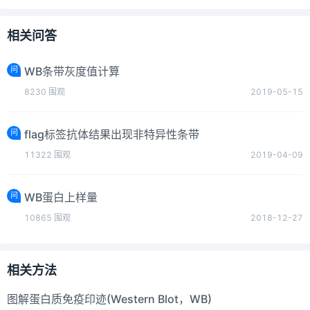
相关问答
问
WB条带灰度值计算
8230
围观
2019-05-15
问
flag标签抗体结果出现非特异性条带
11322
围观
2019-04-09
问
WB蛋白上样量
10865
围观
2018-12-27
相关方法
图解蛋白质免疫印迹(Western Blot，WB)