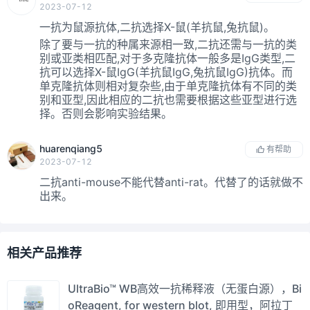
2023-07-12
一抗为鼠源抗体,二抗选择X-鼠(羊抗鼠,兔抗鼠)。
除了要与一抗的种属来源相一致,二抗还需与一抗的类
别或亚类相匹配,对于多克隆抗体一般多是IgG类型,二
抗可以选择X-鼠IgG(羊抗鼠IgG,兔抗鼠IgG)抗体。而
单克隆抗体则相对复杂些,由于单克隆抗体有不同的类
别和亚型,因此相应的二抗也需要根据这些亚型进行选
择。否则会影响实验结果。
huarenqiang5
有帮助
2023-07-12
二抗anti-mouse不能代替anti-rat。代替了的话就做不
出来。
相关产品推荐
UltraBio™ WB高效一抗稀释液（无蛋白源），Bi
oReagent, for western blot, 即用型，阿拉丁