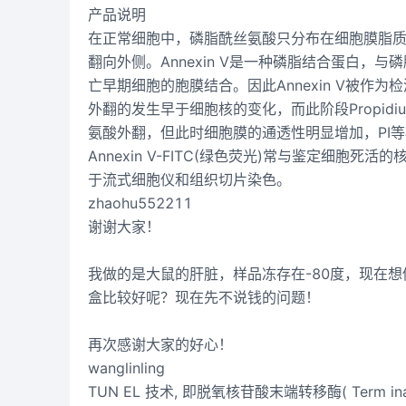
产品说明
在正常细胞中，磷脂酰丝氨酸只分布在细胞膜脂质
翻向外侧。Annexin V是一种磷脂结合蛋白
亡早期细胞的胞膜结合。因此Annexin V被
外翻的发生早于细胞核的变化，而此阶段Propidi
氨酸外翻，但此时细胞膜的通透性明显增加，PI
Annexin V-FITC(绿色荧光)常与鉴定细
于流式细胞仪和
组织切片染色
。
zhaohu552211
谢谢大家！
我做的是大鼠的肝脏，样品冻存在-80度，现在想做T
盒比较好呢？现在先不说钱的问题！
再次感谢大家的好心！
wanglinling
TUN EL 技术, 即脱氧核苷酸末端转移酶( Term inal2de