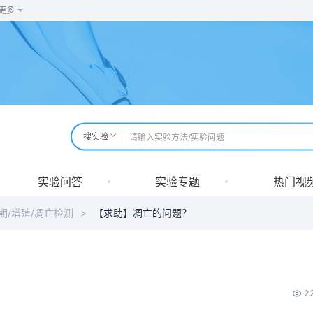
更多
搜实验
实验问答
实验专题
热门视
期/增殖/凋亡检测
>
【求助】凋亡的问题？
2