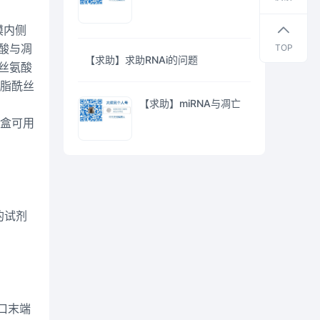
货
资
膜内侧
料
氨酸与凋
TOP
【求助】求助RNAi的问题
酰丝氨酸
磷脂酰丝
【求助】miRNA与凋亡
剂盒可用
的试剂
 缺口末端