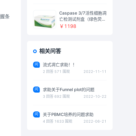
Caspase 3/7活性细胞凋
掌握条
亡检测试剂盒（绿色荧
光）
￥1198
相关问答
问
流式凋亡求助！！
2
回答
571
围观
2022-11-11
问
求助关于Funnel plot的问题
3
回答
692
围观
2022-10-22
问
关于PBMC培养的问题求助
4
回答
1633
围观
2022-06-21