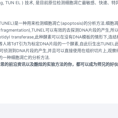
d labeling, TUN EL ) 技术, 是目前原位检测细胞凋亡最敏感、快速、
labeling (TUNEL)是一种用来检测细胞凋亡(apoptosis)的分析方法.细
agmentation),TUNEL可以有效的去探测DNA片段的产生,所
leotidyl transferase,此种酵素可以在没有DNA模板的情形下,连
ieli等人将TdT引为为标定DNA片段的一个酵素,自此衍生出TUNEL
即可侦测到DNA片段的产生,并且可以直接使用在组织切片上,观察
的一种细胞凋亡的分析方法.
意思的前沿资讯以及酷炫的实验方法的你，都可以成为师兄的好