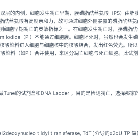
双层的内侧，细胞发生凋亡早期，膜磷脂酰丝氨酸（PS）由脂
，与磷脂酰丝氨酸有高度亲和力，故可通过细胞外侧暴露的磷脂酰丝
作为检测细胞早期凋亡的灵敏指标之一。在细胞发生凋亡时，膜磷脂
um Iodide（PI）不能通过细胞膜。细胞坏死时，虽然也会发生
等核酸染料进入细胞与细胞核中的核酸结合，发出红色荧光。所以
胞死活的核酸染料（如PI）合并使用，来区分凋亡细胞与死亡细胞。此试
unel的试剂盒和DNA Ladder ，目的是检测凋亡，选择那家
oxynucleo t idyl t ran sferase, TdT )介导的x2dU TP