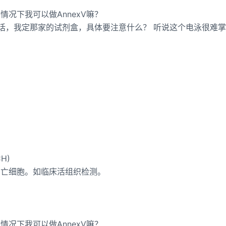
况下我可以做AnnexV嘛？
的话，我定那家的试剂盒，具体要注意什么？ 听说这个电泳很难
CH)
凋亡细胞。如临床活组织检测。
况下我可以做AnnexV嘛？