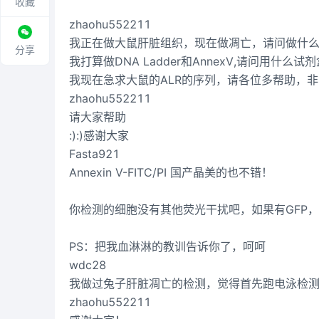
收藏
zhaohu552211
我正在做大鼠肝脏组织，现在做凋亡，请问做什
分享
我打算做DNA Ladder和AnnexV,请问用什
我现在急求大鼠的ALR的序列，请各位多帮助，
zhaohu552211
请大家帮助
:):)感谢大家
Fasta921
Annexin V-FITC/PI 国产晶美的也不错！
你检测的细胞没有其他荧光干扰吧，如果有GFP，
PS：把我血淋淋的教训告诉你了，呵呵
wdc28
我做过兔子肝脏凋亡的检测，觉得首先跑电泳检
zhaohu552211