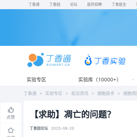
丁香通
丁香园
论坛
医药招聘
丁香医生
实验专区
实验库（10000+）
丁香通
>
实验专区
>
前沿资讯
>
细胞技术
>
细胞周
【求助】凋亡的问题？
点赞
丁香园论坛
2025-08-20