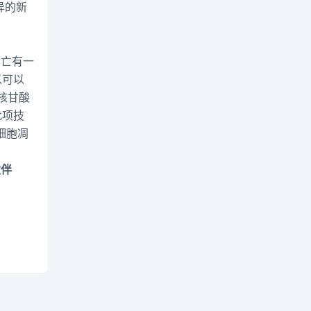
特异的新
胞凋亡有一
以可以
结核甘酸
此项技
细胞凋
伙伴