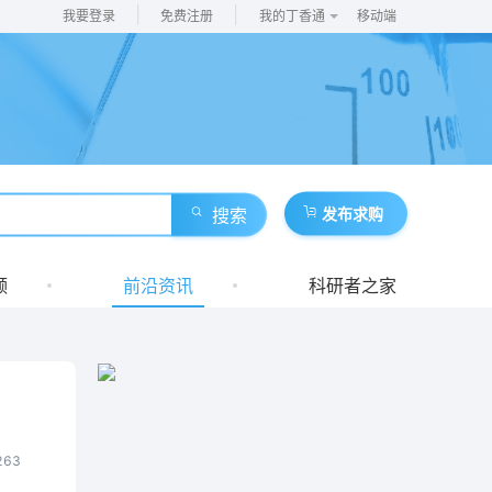
|
|
我要登录
免费注册
我的丁香通
移动端
搜索
发布求购
频
前沿资讯
科研者之家
263