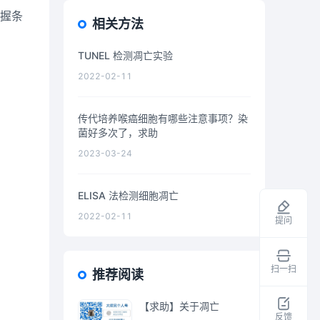
掌握条
相关方法
TUNEL 检测凋亡实验
2022-02-11
传代培养喉癌细胞有哪些注意事项？染
菌好多次了，求助
2023-03-24
ELISA 法检测细胞凋亡
2022-02-11
提问
扫一扫
推荐阅读
领
取
【求助】关于凋亡
干
反馈