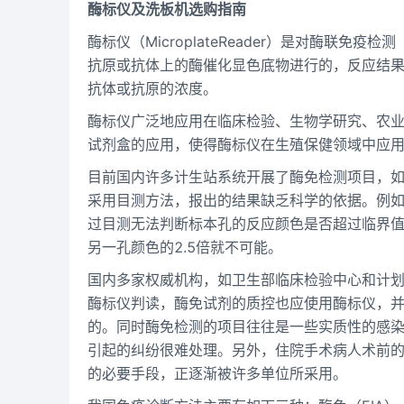
酶标仪及洗板机选购指南
酶标仪（MicroplateReader）是对酶联
抗原或抗体上的酶催化显色底物进行的，反应结
抗体或抗原的浓度。
酶标仪广泛地应用在临床检验、生物学研究、农
试剂盒的应用，使得酶标仪在生殖保健领域中应
目前国内许多计生站系统开展了酶免检测项目，
采用目测方法，报出的结果缺乏科学的依据。例如：
过目测无法判断标本孔的反应颜色是否超过临界
另一孔颜色的2.5倍就不可能。
国内多家权威机构，如卫生部临床检验中心和计
酶标仪判读，酶免试剂的质控也应使用酶标仪，
的。同时酶免检测的项目往往是一些实质性的感
引起的纠纷很难处理。另外，住院手术病人术前的
的必要手段，正逐渐被许多单位所采用。