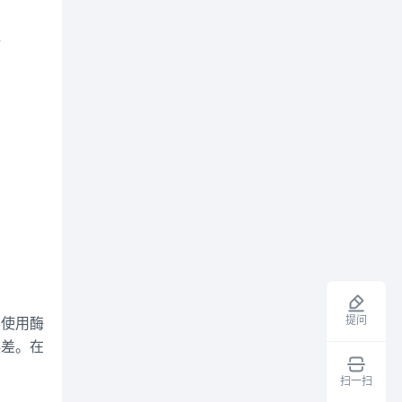
据
提问
在使用酶
误差。在
扫一扫
领