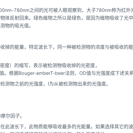
400nm-780nm之间的光可被人眼观察到，大子780nm称为红外
被物体反射回来。绿色植物之所以是绿色，是因为植物吸收了光
被测物的吸光值。
吸收掉的能量，特定波长下，同一种被检测物的浓度与被吸收的
ity（光密度）的缩写，表示被检测物吸收掉的光密度，
光值。根据Bouger-amberT-beer法则，OD值与光强度成下述关
Ⅰ0为在检测物之前的光强度，Ⅰ为从被检测物出来的光强度。
为摩尔因子。
，在此波长下，此物质能够吸收最多的光能量。如果选择其它的