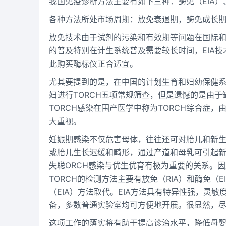
我国免疫诊断方法主要有如下三种：酶免（EIA）
各种方法所处市场周期：放免衰退期，酶免成长
放免技术由于试剂的污染和有效期等问题在国际
的普及特别在计生系统普及需要较长时间，EIA
此购买酶标仪正合适宜。
尤其要提到的是，在中国的计划生育和妇幼保健
妇进行TORCH五项常规筛查，但是遗憾的是由
TORCH感染在围产医学中称为TORCH综合症
大重视。
妊娠期感染不仅危害母体，往往还可对胎儿和新
或胎儿生长迟缓和畸形，通过产道和母乳可引起
失聪ORCH感染与优生优育有极为重要的关系。因
TORCH的检测方法主要有放免（RIA）和酶免
（EIA）方法取代。EIA方法具有特异性强，灵
备，多数普通实验室均可方便地开展。很显然，
这项工作的落实将有助于提高诊治水平，降低母婴