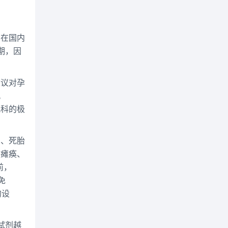
其在国内
期，因
建议对孕
。
儿科的极
产、死胎
种瘫痪、
前，
免
的设
试剂越