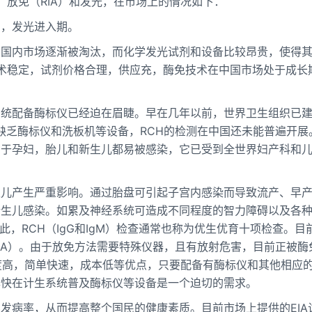
、放免（RIA）和发光，在市场上的情况如下：
期，发光进入期。
和国内市场逐渐被淘汰，而化学发光试剂和设备比较昂贵，使得
技术稳定，试剂价格合理，供应充，酶免技术在中国市场处于成长
系统配备酶标仪已经迫在眉睫。早在几年以前，世界卫生组织已
于缺乏酶标仪和洗板机等设备，RCH的检测在中国还未能普遍开展
，由于孕妇，胎儿和新生儿都易被感染，它已受到全世界妇产科和
生儿产生严重影响。通过胎盘可引起子宫内感染而导致流产、早
新生儿感染。如累及神经系统可造成不同程度的智力障碍以及各
此，RCH（IgG和IgM）检查通常也称为优生优育十项检查。目
（EIA）。由于放免方法需要特殊仪器，且有放射危害，目前正被酶
敏度高，简单快速，成本低等优点，只要配备有酶标仪和其他相应
尽快在计生系统普及酶标仪等设备是一个迫切的需求。
发病率，从而提高整个国民的健康素质。目前市场上提供的EIA