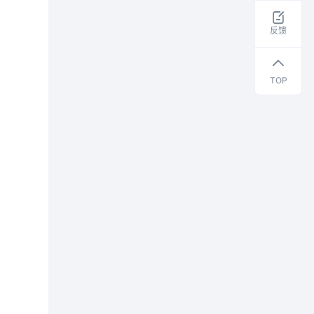
取
干
反馈
货
资
料
TOP