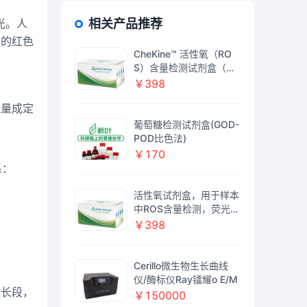
光。人
相关产品推荐
中的红色
CheKine™ 活性氧（RO
S）含量检测试剂盒（荧
光酶标仪法）
￥398
能量成定
葡萄糖检测试剂盒(GOD-
POD比色法)
￥170
系：
活性氧试剂盒，用于样本
中ROS含量检测，荧光酶
标仪法，ROS Detection
￥398
Fluorometric Assay Kit
Cerillo微生物生长曲线
仪/酶标仪Ray镭耀o E/M
波长段，
￥150000