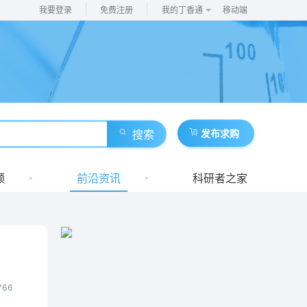
|
|
我要登录
免费注册
我的丁香通
移动端
搜索
发布求购
频
前沿资讯
科研者之家
766