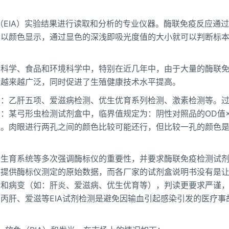
免疫检测（EIA）实验结果进行读取和分析的专业仪器。酶联免疫反应通
果以颜色显示，通过显色的深浅即吸光度值的大小就可以判断标
业科学、食品和环境科学中，特别在近几年中，由于大量的酶联
用越来越广泛，同时促进了生殖健康技术水平提高。
如：乙肝五项、爱滋病检测、优生优育系列检测、激素检测等。
某弓形虫检测试剂盒中，临界值规定为：阴性对照品的OD值×2
值。肉眼进行两孔之间的颜色比较可能还行，但比较一孔的颜色
划生育系统等多次强调酶标仪的重要性，并要求酶联免疫检测试
并提供酶标仪测定的原始数据，而各厂家的试剂盒说明书没有是
染和病变（如：肝炎、爱滋病、优生优育等），判读更要求严谨
丙肝、爱滋等EIA试剂检测是避免因输血引起感染引发的医疗事