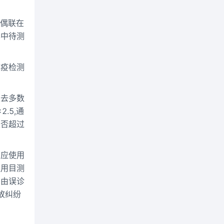
过偶联在
本中待测
免疫检测
过去多数
.5,通
是否超过
剂应使用
让用目测
，由误诊
故纠纷