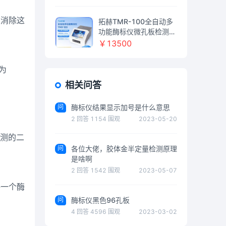
以消除这
拓赫TMR-100全自动多
功能酶标仪微孔板检测器
变相光电比色计免疫病理
￥13500
微生物
为
相关问答
问
酶标仪结果显示加号是什么意思
2
回答
1154
围观
2023-05-20
检测的二
问
各位大佬，胶体金半定量检测原理
是啥啊
2
回答
1542
围观
2023-05-07
每一个酶
问
酶标仪黑色96孔板
4
回答
4596
围观
2023-03-02