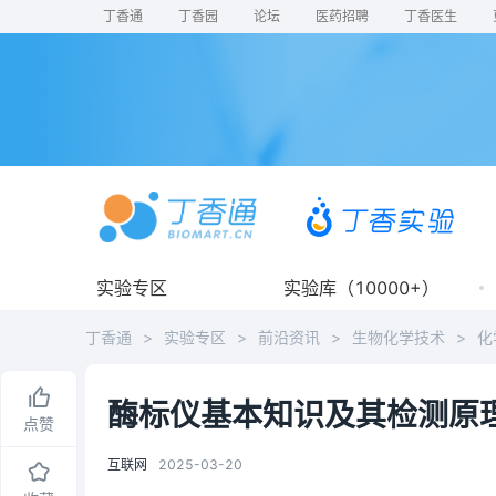
丁香通
丁香园
论坛
医药招聘
丁香医生
实验专区
实验库（10000+）
丁香通
>
实验专区
>
前沿资讯
>
生物化学技术
>
化
酶标仪基本知识及其检测原
点赞
互联网
2025-03-20