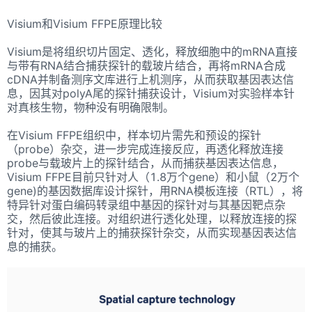
Visium和Visium FFPE原理比较
Visium是将组织切片固定、透化，释放细胞中的mRNA直接
与带有RNA结合捕获探针的载玻片结合，再将mRNA合成
cDNA并制备测序文库进行上机测序，从而获取基因表达信
息，因其对polyA尾的探针捕获设计，Visium对实验样本针
对真核生物，物种没有明确限制。
在Visium FFPE组织中，样本切片需先和预设的探针
（probe）杂交，进一步完成连接反应，再透化释放连接
probe与载玻片上的探针结合，从而捕获基因表达信息，
Visium FFPE目前只针对人（1.8万个gene）和小鼠（2万个
gene)的基因数据库设计探针，用RNA模板连接（RTL），将
特异针对蛋白编码转录组中基因的探针对与其基因靶点杂
交，然后彼此连接。对组织进行透化处理，以释放连接的探
针对，使其与玻片上的捕获探针杂交，从而实现基因表达信
息的捕获。