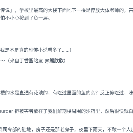
「传说」，学校里最高的大楼下面地下一楼是停放大体老师的，
害怕不小心按到了负一层。
？
 我是不是真的恐怖小说看多了……）
～～（来自丁香园站友
@熊欣欣
）
剖楼的水是直通荷花池的，有吃过里面的鱼的么？反正俺吃过，
urder 把被害者放在了我们解剖楼周围的沙箱里，然后很快就
兵司令部的驻地，房子还是那老房子，夜里下雨天，不敢一个人