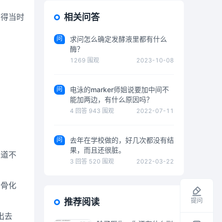
害得当时
相关问答
问
求问怎么确定发酵液里都有什么
酶？
1269
围观
2023-10-08
问
电泳的marker师姐说要加中间不
能加两边，有什么原因吗？
4
回答
943
围观
2022-07-11
问
去年在学校做的，好几次都没有结
果，而且还很脏。
味道不
3
回答
520
围观
2022-03-22
白骨化
提问
推荐阅读
出去