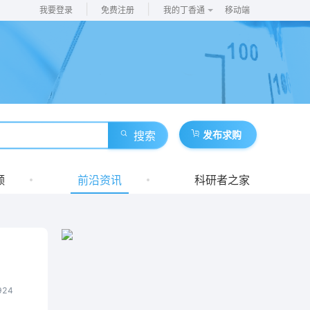
|
|
我要登录
免费注册
我的丁香通
移动端
搜索
发布求购
频
前沿资讯
科研者之家
924