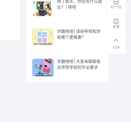
除了医生，你还有什么副
业？│唠唠
扫一扫
领
取
干
反馈
学霸唠唠│读研导师和学
货
校哪个更重要？
资
料
TOP
学霸唠唠│大家来聊聊各
自学院学校的毕业要求