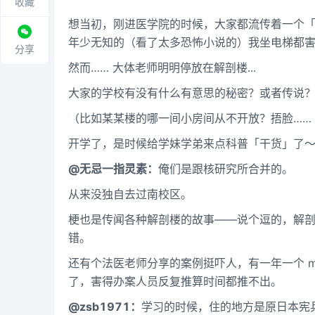
收藏
想当初，刚进医学院的时候，大家都流传着一个
年少无知的（看了太多恐怖小说的）我坐电梯都
分享
然而…… 大体老师明明停放在解剖楼...
大家的学校有没有什么有意思的秘密？或者传说
（比如某某楼的哪一间小房间从不开放？捂脸……
开学了，是时候给学妹学弟来点科普「干货」了
@无忌一指灵素：
俺们是跟核研究所合并的。
从来没独自去过南校区。
梗也是传闻各种解剖楼的故事——说个逗的，解
错。
还有个法医老师分享的案例挺吓人，有一年一个 m
了，害得办案人员反复推算时间都推不出。
@zsb1971：
学习的时候，住的地方是原日本宪