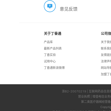
意见反馈
关于丁香通
公司
产品库
关于我
最新产品列表
联系我
丁香实验
友情链
试用中心
法律声
丁香通新浪微博
网站导
加盟丁
浙B2-20070219
| 互联网药品信息
营业执照
|
增值电信业务
第二类医疗器械经营备案
Copyri