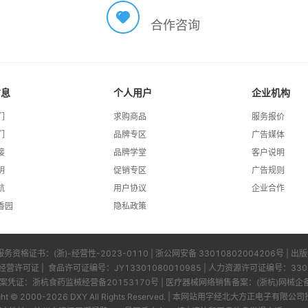
合作咨询
信息
个人用户
企业机构
们
求购商品
服务报价
们
品牌专区
广告媒体
接
品牌学堂
客户说明
明
促销专区
广告规则
航
用户协议
企业合作
香园
隐私政策
服务资格证书：
(浙)-经营性-2023-0110
|
浙公网安备 33010802004206号
| 出
经营许可证
| 食品许可证编号：
JY13301080010985
| 人力资源许可证编号：
330
凭证：浙杭食药监械经营备20153170号 | 医疗器械网络销售备案：(浙杭)网械企备字[
ght © 2000-
2026
DXY All Rights Reserved.
|
本网站用字经北大方正电子有限公司