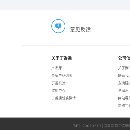
意见反馈
关于丁香通
公司
产品库
关于我
最新产品列表
联系我
丁香实验
友情链
试用中心
法律声
丁香通新浪微博
网站导
加盟丁
浙B2-20070219
| 互联网药品信息