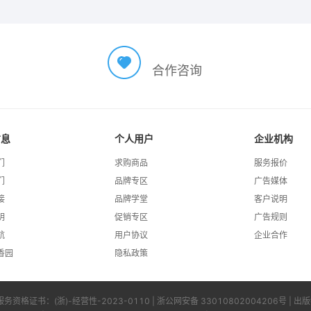
合作咨询
信息
个人用户
企业机构
们
求购商品
服务报价
们
品牌专区
广告媒体
接
品牌学堂
客户说明
明
促销专区
广告规则
航
用户协议
企业合作
香园
隐私政策
服务资格证书：
(浙)-经营性-2023-0110
|
浙公网安备 33010802004206号
| 出