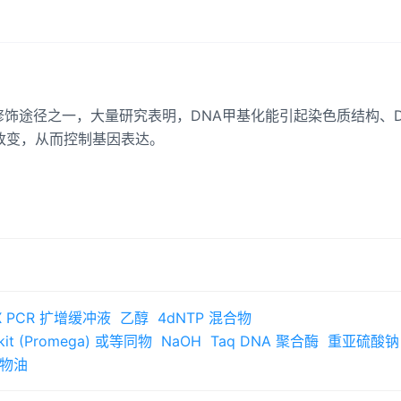
早发现的修饰途径之一，大量研究表明，DNA甲基化能引起染色质结构、
改变，从而控制基因表达。
 X PCR 扩增缓冲液
乙醇
4dNTP 混合物
 kit (Promega) 或等同物
NaOH
Taq DNA 聚合酶
重亚硫酸钠
物油