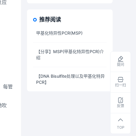
反应
推荐阅读
甲基化特异性PCR(MSP)
【分享】MSP(甲基化特异性PCR)介
绍
提问
【DNA Bisulfite处理以及甲基化特异
PCR】
扫一扫
要，每管
领
取
地吹
干
反馈
货
资
料
TOP