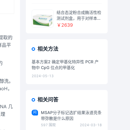
LLED IN 15ML TUBES,
50/PK Thermo
结合态淀粉合成酶活性检
测试剂盒，用于对样本中
GBSS活性检测，GBSS
￥2639
Activity Assay Kit
品提取的
样品平
相关方法
基本方案2 确定甲基化特异性 PCR 产
的
物中 CpG 位点的甲基化
2024-05-13
丙醇洗。
aoH，
相关问答
NA 几
问
MSAP分子标记选扩结果泳道亮条
处理
带弥散是什么原因
597
围观
2024-03-18