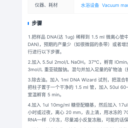
仪器、耗材
水浴设备
Vacuum man
步骤
1.把样品 DNA(达 1ug) 稀释到 1.5 ml 
DAN)，预期的产量少（如很微弱的条带）或者增
行进行以下步骤。
2.加入 5.5ul 2mol/L NaOH。37°C，孵育 lO
3mol/L 重亚硫酸钠。混勻并加入足量的矿物油（约 5
3.除去油。加入 1ml DNA Wizard 试剂，把混
把柱子置于一个干净的 1.5 ml 管，加入 50ul 60
室温孵育 5 min。
4.加入 1ul 10mg/ml 糖苷配糖基，然后加入 17u
小时或过夜，离心 20 mm，去上清，用冰冻的 70%
RNA—样（冷冻，尽量减小反复冻融，可能的话保