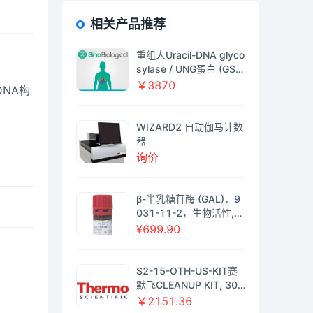
相关产品推荐
重组人Uracil-DNA glyco
sylase / UNG蛋白 (GST
标签), 生物素标记
￥3870
DNA构
WIZARD2 自动伽马计数
器
询价
β-半乳糖苷酶 (GAL)，9
031-11-2，生物活性,
重组, ActiBioPure™, 高
¥699.90
性能, EnzymoPure™, ≥8
0%(SDS-PAGE), ≥120
U/mg enzyme powder;
S2-15-OTH-US-KIT赛
≥400 U/mg protein；ex
默飞CLEANUP KIT, 300
pressed in E.coli，阿拉
MG PSA, 150MG GCB,
￥2151.36
丁
900MG MGSO4, PREFI