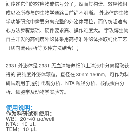
间传递它们的效应物或信号分子；然而其构造、效应物组
成以及所参与的生物学通路目前尚不明晰。 外泌体的生物
学功能研究中需要分离完整的外泌体颗粒，而传统超速离
心方法步骤繁琐、硬件要求高、操作难度大。 宇玫博生物
自主开发的高纯度外泌体采用高标准外泌体提取纯化工艺
（切向流+层析等多种方法结合）；
293T 外泌体是 293T 无血清培养细胞上清液中分离提取获
得的 高纯度外泌体颗粒，直径在 30nm-150nm，可作为科
研试剂用于透射 电镜分析、NTA 粒径分析、核酸蛋白分
析、细胞学及动物学实验等。
使用说明：
作为科研试剂使用：
WB：20~40 μg/well
NTA：10 μL
TEM：10 μL