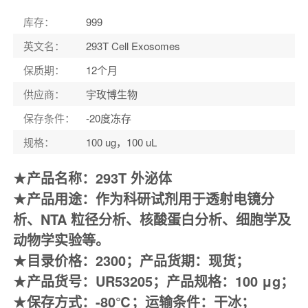
库存
：
999
英文名
：
293T Cell Exosomes
保质期
：
12个月
供应商
：
宇玫博生物
保存条件
：
-20度冻存
规格
：
100 ug，100 uL
★
产品名称：
293T 外泌体
★
产品
用途：作为科研试剂用于透射电镜分
析、
NTA 粒径分析、核酸蛋白分析、细胞学及
动物学实验等。
★
目录价格：
2300
；产品货期：现货；
★
产品
货号：
UR53205
；
产品
规格：
100 μg
；
★
保存方式：
-80℃
；运输条件：干冰；