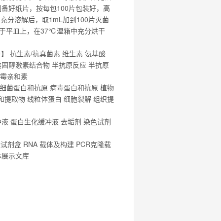
备好纸片，按每包100片包装好，高
分溶解后，取1mL加到100片灭菌
于平皿上，在37℃温箱中充分烘干
 抗生素/抗真菌素 维生素 氨基酸
 类固醇激素结合物 半抗原反应 半抗原
链霉亲和素
 细菌蛋白和抗原 病毒蛋白和抗原 植物
和提取物 线粒体蛋白 细胞裂解 组织提
物学缓冲液 蛋白生化缓冲液 去垢剂 染色试剂
克隆试剂盒 RNA 载体及构建 PCR克隆载
体展示文库