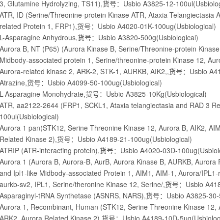
3, Glutamine Hydrolyzing, TS11),货号：Usbio A3825-12-100ul(Usbiolog
ATR, ID (Serine/Threonine-protein Kinase ATR, Ataxia Telangiectasia 
related Protein 1, FRP1),货号：Usbio A4020-01K-100ug(Usbiological)
L-Asparagine Anhydrous,货号：Usbio A3820-500g(Usbiological)
Aurora B, NT (P65) (Aurora Kinase B, Serine/Threonine-protein Kinase
Midbody-associated protein 1, Serine/threonine-protein Kinase 12, Aur
Aurora-related kinase 2, ARK-2, STK-1, AURKB, AIK2,,货号：Usbio A41
Atrazine,货号：Usbio A4099-50-100ug(Usbiological)
L-Asparagine Monohydrate,货号：Usbio A3825-10Kg(Usbiological)
ATR, aa2122-2644 (FRP1, SCKL1, Ataxia telangiectasia and RAD 3 
100ul(Usbiological)
Aurora 1 pan(STK12, Serine Threonine Kinase 12, Aurora B, AIK2, AI
Related Kinase 2),货号：Usbio A4189-21-100ug(Usbiological)
ATRIP (ATR-interacting protein),货号：Usbio A4020-03D-100ug(Usbiolo
Aurora 1 (Aurora B, Aurora-B, AurB, Aurora Kinase B, AURKB, Aurora 
and Ipl1-like Midbody-associated Protein 1, AIM1, AIM-1, Aurora/IPL1-
aurkb-sv2, IPL1, Serine/theronine Kinase 12, Serine/,货号：Usbio A41
Asparaginyl-tRNA Synthetase (ASNRS, NARS),货号：Usbio A3825-30-5
Aurora 1, Recombinant, Human (STK12, Serine Threonine Kinase 12, A
ARK2, Aurora Related Kinase 2),货号：Usbio A4189-10D-5ug(Usbiologi