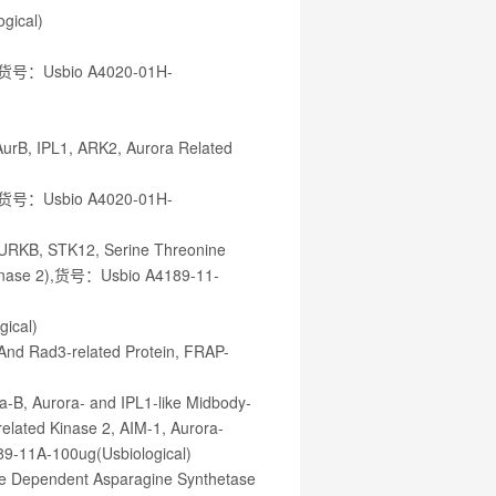
gical)
in),货号：Usbio A4020-01H-
AurB, IPL1, ARK2, Aurora Related
in),货号：Usbio A4020-01H-
AURKB, STK12, Serine Threonine
 Kinase 2),货号：Usbio A4189-11-
ical)
 And Rad3-related Protein, FRAP-
a-B, Aurora- and IPL1-like Midbody-
related Kinase 2, AIM-1, Aurora-
9-11A-100ug(Usbiological)
ine Dependent Asparagine Synthetase