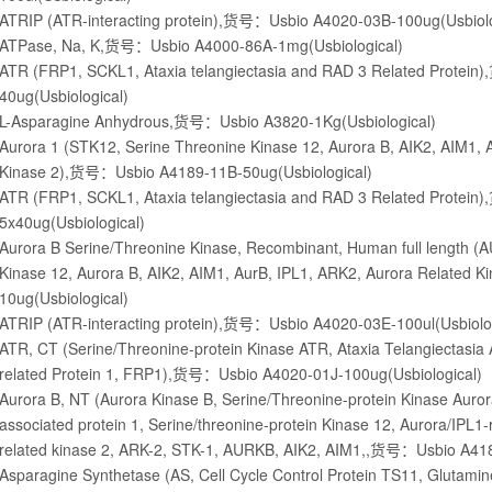
ATRIP (ATR-interacting protein),货号：Usbio A4020-03B-100ug(Usbiolo
ATPase, Na, K,货号：Usbio A4000-86A-1mg(Usbiological)
ATR (FRP1, SCKL1, Ataxia telangiectasia and RAD 3 Related Prote
40ug(Usbiological)
L-Asparagine Anhydrous,货号：Usbio A3820-1Kg(Usbiological)
Aurora 1 (STK12, Serine Threonine Kinase 12, Aurora B, AIK2, AIM1, 
Kinase 2),货号：Usbio A4189-11B-50ug(Usbiological)
ATR (FRP1, SCKL1, Ataxia telangiectasia and RAD 3 Related Prote
5x40ug(Usbiological)
Aurora B Serine/Threonine Kinase, Recombinant, Human full length (
Kinase 12, Aurora B, AIK2, AIM1, AurB, IPL1, ARK2, Aurora Related
10ug(Usbiological)
ATRIP (ATR-interacting protein),货号：Usbio A4020-03E-100ul(Usbiolog
ATR, CT (Serine/Threonine-protein Kinase ATR, Ataxia Telangiectasia
related Protein 1, FRP1),货号：Usbio A4020-01J-100ug(Usbiological)
Aurora B, NT (Aurora Kinase B, Serine/Threonine-protein Kinase Auror
associated protein 1, Serine/threonine-protein Kinase 12, Aurora/IPL1-
related kinase 2, ARK-2, STK-1, AURKB, AIK2, AIM1,,货号：Usbio A418
Asparagine Synthetase (AS, Cell Cycle Control Protein TS11, Glutam