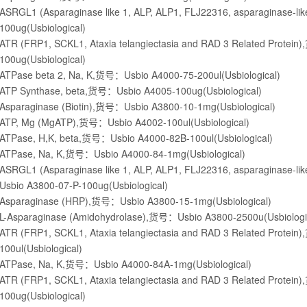
ASRGL1 (Asparaginase like 1, ALP, ALP1, FLJ22316, asparaginase-l
100ug(Usbiological)
ATR (FRP1, SCKL1, Ataxia telangiectasia and RAD 3 Related Prote
100ug(Usbiological)
ATPase beta 2, Na, K,货号：Usbio A4000-75-200ul(Usbiological)
ATP Synthase, beta,货号：Usbio A4005-100ug(Usbiological)
Asparaginase (Biotin),货号：Usbio A3800-10-1mg(Usbiological)
ATP, Mg (MgATP),货号：Usbio A4002-100ul(Usbiological)
ATPase, H,K, beta,货号：Usbio A4000-82B-100ul(Usbiological)
ATPase, Na, K,货号：Usbio A4000-84-1mg(Usbiological)
ASRGL1 (Asparaginase like 1, ALP, ALP1, FLJ22316, asparaginase-lik
Usbio A3800-07-P-100ug(Usbiological)
Asparaginase (HRP),货号：Usbio A3800-15-1mg(Usbiological)
L-Asparaginase (Amidohydrolase),货号：Usbio A3800-2500u(Usbiologi
ATR (FRP1, SCKL1, Ataxia telangiectasia and RAD 3 Related Protei
100ul(Usbiological)
ATPase, Na, K,货号：Usbio A4000-84A-1mg(Usbiological)
ATR (FRP1, SCKL1, Ataxia telangiectasia and RAD 3 Related Prote
100ug(Usbiological)