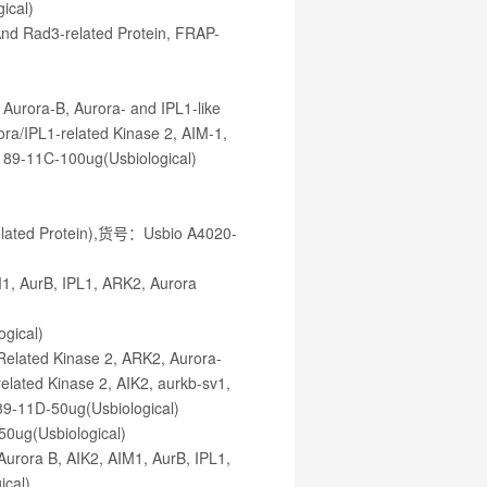
ical)
And Rad3-related Protein, FRAP-
 Aurora-B, Aurora- and IPL1-like
ora/IPL1-related Kinase 2, AIM-1,
89-11C-100ug(Usbiological)
Related Protein),货号：Usbio A4020-
M1, AurB, IPL1, ARK2, Aurora
gical)
Related Kinase 2, ARK2, Aurora-
related Kinase 2, AIK2, aurkb-sv1,
89-11D-50ug(Usbiological)
0ug(Usbiological)
urora B, AIK2, AIM1, AurB, IPL1,
cal)