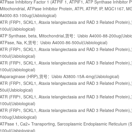
ATPase Inhibitory Factor 1 (ATPIF 1, ATPIF1, ATP Synthase Inhibitor Pr
Mitochondrial, ATPase Inhibitor Protein, ATPI, ATPIP, IP, MGC1167
A4000-83-100ug(Usbiological)
ATR (FRP1, SCKL1, Ataxia telangiectasia and RAD 3 Related Prote
100ul(Usbiological)
ATP Synthase, beta, Mitochondrial,货号：Usbio A4000-88-200ug(Usbiol
ATPase, Na, K,货号：Usbio A4000-86-500ul(Usbiological)
ATR (FRP1, SCKL1, Ataxia telangiectasia and RAD 3 Related Prote
100ul(Usbiological)
ATR (FRP1, SCKL1, Ataxia telangiectasia and RAD 3 Related Protei
100ul(Usbiological)
Asparaginase (HRP),货号：Usbio A3800-15A-4mg(Usbiological)
ATR (FRP1, SCKL1, Ataxia telangiectasia and RAD 3 Related Prote
50ul(Usbiological)
ATR (FRP1, SCKL1, Ataxia telangiectasia and RAD 3 Related Prote
100ul(Usbiological)
ATR (FRP1, SCKL1, Ataxia telangiectasia and RAD 3 Related Prote
100ug(Usbiological)
ATPase 1, Ca2+ Transporting, Sarcoplasmic Endoplasmic Reticulu
100ul(Usbiological)