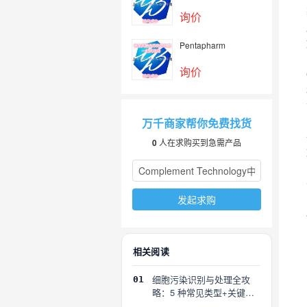
询价
Pentapharm
询价
万千商家帮你免费找货
0
人在求购买到急需产品
发起求购
相关阅读
细胞污染识别与处理全攻
01
略：5 种常见类型+关键误
区