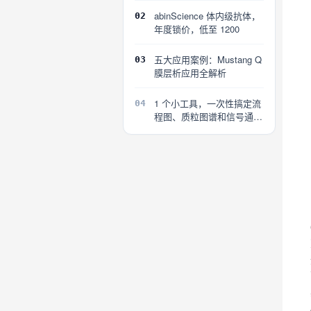
abinScience 体内级抗体，
02
年度锁价，低至 1200
五大应用案例：Mustang Q
03
膜层析应用全解析
1 个小工具，一次性搞定流
04
程图、质粒图谱和信号通路
图