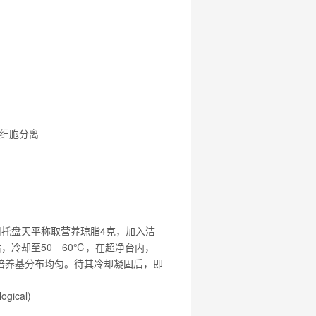
鲜细胞分离
用托盘天平称取营养琼脂4克，加入洁
后，冷却至50－60℃，在超净台内，
培养基分布均匀。待其冷却凝固后，即
gical)