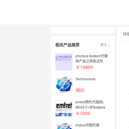
详
相关产品推荐
更多 >
phoreus biotech代理
商产品之转染试剂
BAPtofect-25 5mg kit
￥15800
Technoclone
询价
emfret特约代理商|
M043-0 GPIbalpha
(CD42b)
￥3000
Insitus中国代理