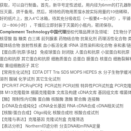
获取，可以自行制备。首先，新华号定性滤纸，用内径为6mm的打孔器制
压灭菌，烘干备用。然后，将待检药物用蒸馏水按实际用量的10倍稀释，充
好的纸片上，放入4℃冰箱，待其充分吸收后（一般要4－8小时），平铺
（2－806小时），干燥后立即封装于灭菌的小瓶内，密闭保存。
Complement Technology中国代理
授权代理品牌涉及领域：【生物分子】
核苷酸 脂 糖类 白三烯 前列腺素 药物结合物 抗氧化剂 药理活性化合物
载体结合物 放射性核素 血小板活化素 tRNA 活性染料和化合物 亲和素/
【蛋白质/抗原/多肽】 免疫球蛋白 封闭肽 人蛋白和抗原 小鼠蛋白和抗原
蛋白和抗原 其它蛋白和抗原 细胞质蛋白 总蛋白 膜蛋白 核蛋白 细胞裂解
取 重组细胞因子 其它
【常用生化试剂】EDTA DTT Tris SDS MOPS HEPES 水 分子生
溶剂 酸碱 化学试剂 其它生化试剂
【PCR/RT-PCR/qPCR】PCR试剂 PCR对照 特异性PCR试剂盒 PCR
体 M13克隆载体 细菌克隆载体 文库及构建 cDNA文库 基因组文库 噬菌
【酶】限制性内切酶 蛋白酶 核酸酶 激酶 聚合酶 连接酶
【cDNA及合成纯化】cDNA全长基因 RNA cDNA合成 cDNA相关试剂
【核酸/蛋白合成】Oligo纯化 核酸合成柱 核酸合成试剂
【克隆与表达】克隆基因 克隆试剂盒 克隆筛选
【表达分析】 Northern印迹分析 分支DNA和mRNA定量