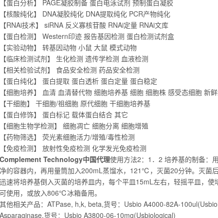
【蛋白分析】 PAGE凝胶制备 蛋白电泳试剂 预制蛋白凝胶
【核酸纯化】 DNA凝胶纯化 DNA提取纯化 PCR产物纯化
【RNAi技术】 siRNA 反义寡核苷酸 RNAi定量 RNAi文库
【蛋白检测】 Western印迹 报告基因检测 蛋白检测试剂盒
【实验动物】 转基因动物 小鼠 大鼠 模式动物
【临床检测试剂】 生化检测 遗传学检测 血液检测
【相关检验试剂】 食品安全检测 药品安全检测
【蛋白纯化】 蛋白提取 蛋白透析 蛋白定量 蛋白稳定
【细胞培养】 血清 血清替代物 细胞培养基 细胞 细胞株 感受态细胞 新
【干细胞】 干细胞/祖细胞 原代细胞 干细胞培养基
【蛋白修饰】 蛋白标记 载体蛋白结合 其它
【细胞生物学检测】 细胞凋亡 细胞分离 细胞增殖
【药物筛选】 荧光素细胞活力/增殖/毒性检测
【免疫检测】 放射性免疫检测 化学发光免疫检测
Complement Technology中国代理
使用方法2：1．2 培养基的制备：
净的容器内，再用量筒加入200mL蒸馏水，121℃，灭菌20分钟。灭菌
迅速将培养基倒入灭菌的培养皿内，每个平皿15mL左右，轻摇平皿，使
可使用，或放入806℃冰箱备用。
其他相关产品：ATPase, h,k, beta,货号：Usbio A4000-82A-100ul(Usbiolo
Asparaginase,货号：Usbio A3800-06-10mg(Usbiological)