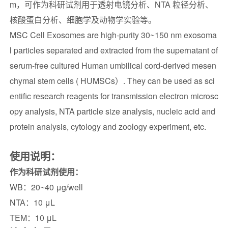
m，可作为科研试剂用于透射电镜分析、NTA 粒径分析、
核酸蛋白分析、细胞学及动物学实验等。
MSC Cell Exosomes are high-purity 30~150 nm exosoma
l particles separated and extracted from the supernatant of
serum-free cultured Human umbilical cord-derived mesen
chymal stem cells ( HUMSCs）. They can be used as sci
entific research reagents for transmission electron microsc
opy analysis, NTA particle size analysis, nucleic acid and
protein analysis, cytology and zoology experiment, etc.
使用说明：
作为科研试剂使用：
WB：20~40 μg/well
NTA：10 μL
TEM：10 μL