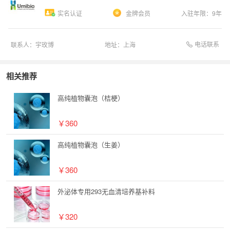
实名认证
金牌会员
入驻年限：
9
年
电话联系
联系人：
宇玫博
地址：
上海
相关推荐
高纯植物囊泡（桔梗）
￥360
高纯植物囊泡（生姜）
￥360
外泌体专用293无血清培养基补料
￥320