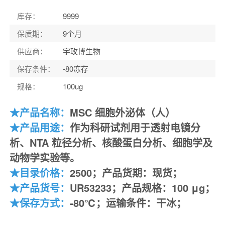
库存
：
9999
保质期
：
9个月
供应商
：
宇玫博生物
保存条件
：
-80冻存
规格
：
100ug
★
产品名称：
MSC 细胞外泌体（人）
★
产品
用途：
作为科研试剂用于透射电镜分
析、
NTA 粒径分析、
核酸蛋白分析、细胞学及
动物学实验等。
★
目录价格：
2500
；产品货期：现货；
★
产品
货号：
UR53233
；
产品
规格：
100 μg
；
★
保存方式：
-80℃
；运输条件：干冰；