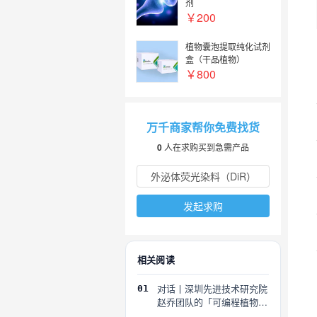
剂
￥200
植物囊泡提取纯化试剂
盒（干品植物）
￥800
万千商家帮你免费找货
0
人在求购买到急需产品
发起求购
相关阅读
对话丨深圳先进技术研究院
01
赵乔团队的「可编程植物」
探索