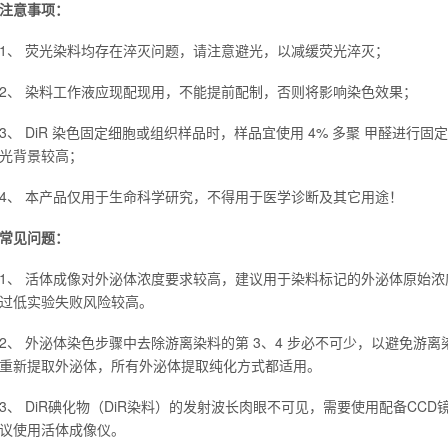
注意事项：
1、 荧光染料均存在淬灭问题，请注意避光，以减缓荧光淬灭；
2、 染料工作液应现配现用，不能提前配制，否则将影响染色效果；
3、 DiR 染色固定细胞或组织样品时，样品宜使用 4% 多聚
.
甲醛进行固定
光背景较高；
4、 本产品仅用于生命科学研究，不得用于医学诊断及其它用途！
常见问题：
1、 活体成像对外泌体浓度要求较高，建议用于染料标记的外泌体原始浓度达到 
过低实验失败风险较高。
2、 外泌体染色步骤中去除游离染料的第 3、4 步必不可少，以避免游
重新提取外泌体，所有外泌体提取纯化方式都适用。
3、 DiR碘化物（DiR染料）的发射波长肉眼不可见，需要使用配备CC
议使用活体成像仪。