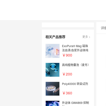
详
相关产品推荐
更多 >
ExoPura® Mag 磁珠
法血清/血浆外泌体纯
化试剂盒
￥900
高纯植物囊泡（麦冬）
￥200
Poly40000 转染试剂
￥360
外泌体 GW4869 抑制