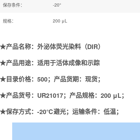
保存条件
：
-20°
规格
：
200 μL
★
产品名称
：
外泌体荧光染料（DIR）
★
产品用途
：
适用于活体成像和示踪
★
目录价格：500；产品货期：现货；
★
产品货号：
UR21017；产品规格：200 μL；
★
保存方式：
-20℃避光；运输条件：低温；