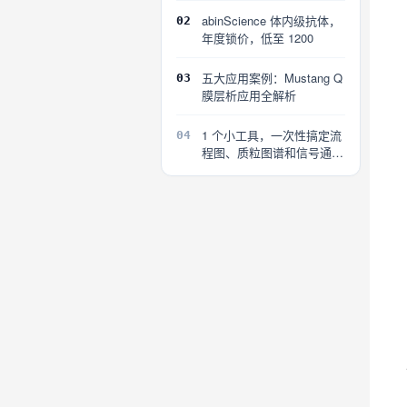
abinScience 体内级抗体，
02
年度锁价，低至 1200
五大应用案例：Mustang Q
03
膜层析应用全解析
1 个小工具，一次性搞定流
04
程图、质粒图谱和信号通路
图