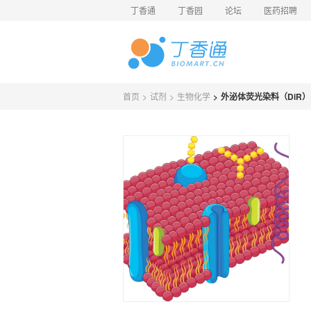
丁香通
丁香园
论坛
医药招聘
首页
>
试剂
>
生物化学
>
外泌体荧光染料（DiR）