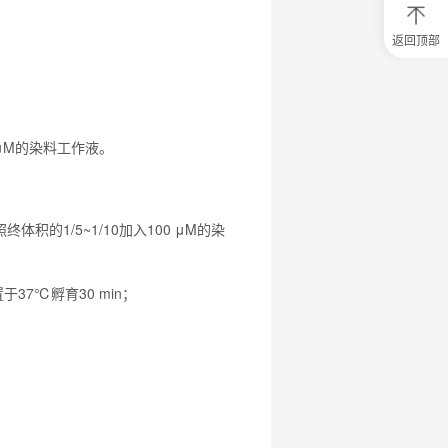
返回顶部
0
元
试
用
关
注
 μM的染料工作液。
研
选
菌
积的1/5~1/10加入100 μM的染
37℃孵育30 min；