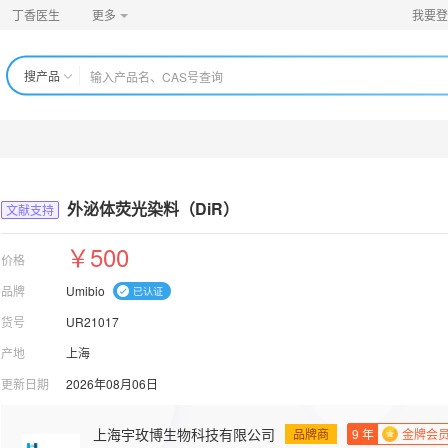
丁香医生
更多
我要登
搜产品
外泌体荧光染料（DiR）
文献支持
￥500
价格
品牌
Umibio
货号
UR21017
产地
上海
更新日期
2026年08月06日
上海宇玫博生物科技有限公司
品牌商
9
年
金牌会