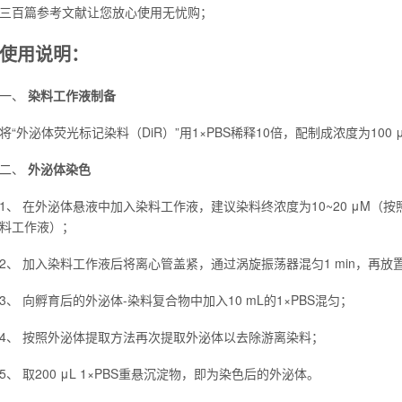
三百篇参考文献让您放心使用无忧购；
使用说明：
一、
染料
工作液制备
将“外泌体荧光标记染料（DiR）”用1×PBS稀释10倍，配制成浓度为100
二、
外泌体染色
1、 在外泌体悬液中加入染料工作液，建议染料终浓度为10~20 μM（按照终体
料工作液）；
2、 加入染料工作液后将离心管盖紧，通过涡旋振荡器混匀1 min，再放置于
3、 向孵育后的外泌体-染料复合物中加入10 mL的1×PBS混匀；
4、 按照外泌体提取方法再次提取外泌体以去除游离染料；
5、 取200 μL 1×PBS重悬沉淀物，即为染色后的外泌体。