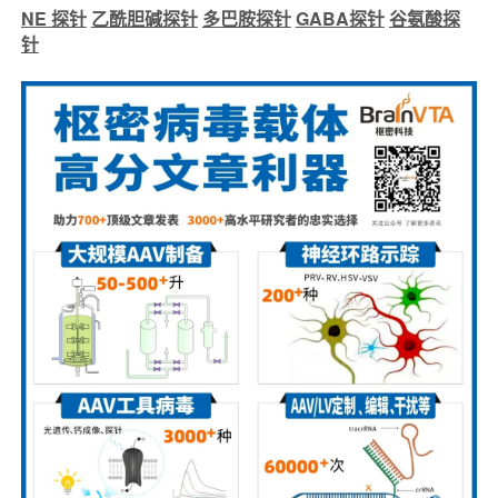
NE 探针
乙酰胆碱探针
多巴胺探针
GABA探针
谷氨酸探
针