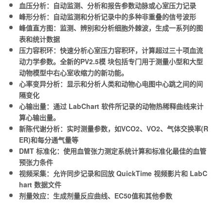
血压分析：自动监测、分析和报告参数动脉或心室压力记录
峰形分析：自动监测和分析记录中的多种非重叠的信号波形
峰值直方图：监测、辨别和分析细胞外棘波，生成一系列的图
表和统计数据
压力容积环：快速分析心室压力容积环，计算超过三十项血流
动力学参数。全新的PV2.5模 块包括专门用于测量小型和大型
动物模型中右心室收缩力的新功能。
心率变异分析：显示和分析人类和动物心电图中心跳之间的间
隔变化
心输出量：通过 LabChart 软件所记录的动物热稀释曲线来计
算心输出量。
新陈代谢分析：实时测量参数，如VCO2、VO2、气体交换率(R
ER)和每分通气量等
DMT 标准化：使用血管张力测定系统计算和标准化最佳的血管
预张力条件
视频采集：允许同步记录和回放 QuickTime 视频影片和 LabC
hart 数据文件
剂量效应：生成剂量反应曲线、EC50值和其他参数