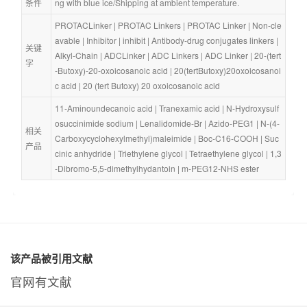
条件
ng with blue ice/Shipping at ambient temperature.
PROTACLinker
 | 
PROTAC Linkers
 | 
PROTAC Linker
 | 
Non-cle
avable
 | 
Inhibitor
 | 
inhibit
 | 
Antibody-drug conjugates linkers
 | 
关键
Alkyl-Chain
 | 
ADCLinker
 | 
ADC Linkers
 | 
ADC Linker
 | 
20-(tert
字
-Butoxy)-20-oxoicosanoic acid
 | 
20(tertButoxy)20oxoicosanoi
c acid
 | 
20 (tert Butoxy) 20 oxoicosanoic acid
11-Aminoundecanoic acid
 | 
Tranexamic acid
 | 
N-Hydroxysulf
osuccinimide sodium
 | 
Lenalidomide-Br
 | 
Azido-PEG1
 | 
N-(4-
相关
Carboxycyclohexylmethyl)maleimide
 | 
Boc-C16-COOH
 | 
Suc
产品
cinic anhydride
 | 
Triethylene glycol
 | 
Tetraethylene glycol
 | 
1,3
-Dibromo-5,5-dimethylhydantoin
 | 
m-PEG12-NHS ester
该产品被引用文献
官网有文献