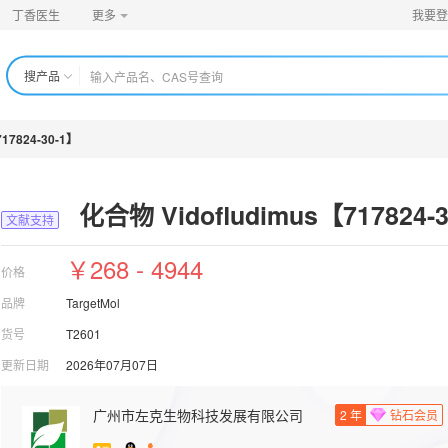
丁香医生
更多
我要登
搜产品
17824-30-1】
化合物 Vidofludimus【717824-
文献支持
￥268 - 4944
价格
品牌
TargetMol
货号
T2601
更新日期
2026年07月07日
广州市左克生物科技发展有限公司
2
年
钻石会员