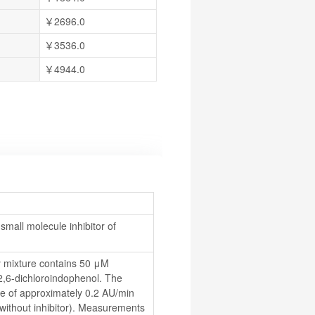
￥2696.0
￥3536.0
￥4944.0
all molecule inhibitor of 
 mixture contains 50 μM 
,6-dichloroindophenol. The 
e of approximately 0.2 AU/min 
 without inhibitor). Measurements 