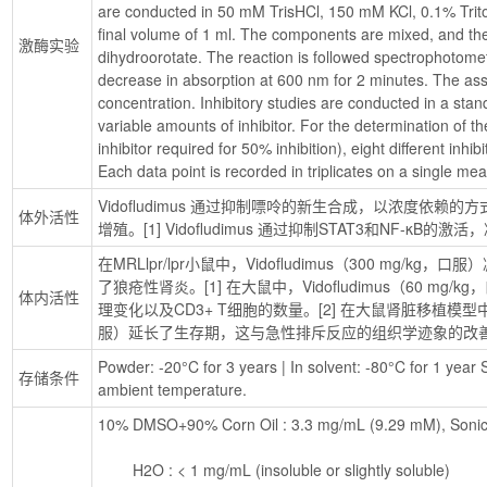
are conducted in 50 mM TrisHCl, 150 mM KCl, 0.1% Trito
final volume of 1 ml. The components are mixed, and the 
激酶实验
dihydroorotate. The reaction is followed spectrophotomet
decrease in absorption at 600 nm for 2 minutes. The assa
concentration. Inhibitory studies are conducted in a stand
variable amounts of inhibitor. For the determination of th
inhibitor required for 50% inhibition), eight different inhib
Each data point is recorded in triplicates on a single m
Vidofludimus 通过抑制嘌呤的新生合成，以浓度依赖
体外活性
增殖。[1] Vidofludimus 通过抑制STAT3和NF-κB的激
在MRLlpr/lpr小鼠中，Vidofludimus（300 mg/
了狼疮性肾炎。[1] 在大鼠中，Vidofludimus（60 m
体内活性
理变化以及CD3+ T细胞的数量。[2] 在大鼠肾脏移植模型中，Vid
服）延长了生存期，这与急性排斥反应的组织学迹象的改善是
Powder: -20°C for 3 years | In solvent: -80°C for 1 year S
存储条件
ambient temperature.
10% DMSO+90% Corn Oil : 3.3 mg/mL (9.29 mM), Sonic
        H2O : < 1 mg/mL (insoluble or slightly soluble)