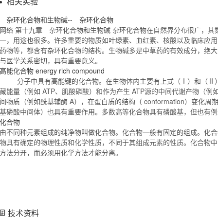
相关实验
杂环
化合物
和生物碱-- 杂环
化合物
网络 第十九章 杂环
化合物
和生物碱 杂环
化合物
在自然界分布很广，其
一，用途也很多。许多重要的物质如叶绿素、血红素、核酸以及临床应用
药物等，都含有杂环
化合物
的结构。生物碱多是中草药的有效成分，绝大
与医学关系密切，具有重要意义。
高能
化合物
energy rich compound
分子中具有高能键的
化合物
。在生物体内主要有上式（Ⅰ）和（Ⅱ
藏能量（例如 ATP、肌酸磷酸）和作为产生 ATP源的中间代谢产物（
间物质（例如酰基辅酶 A），在蛋白质的结构（ conformation）变化
基磷酸中间体）也具有重要作用。多数高等
化合物
具有磷酸基，但也有
化合物
由不同种元素组成的纯净物叫做
化合物
。
化合物
一般有固定的组成。
化合
物
具有确定的物理性质和化学性质，不同于其组成元素的性质。
化合物
中
方法分开，而必须用化学方法才能分离。
技术资料