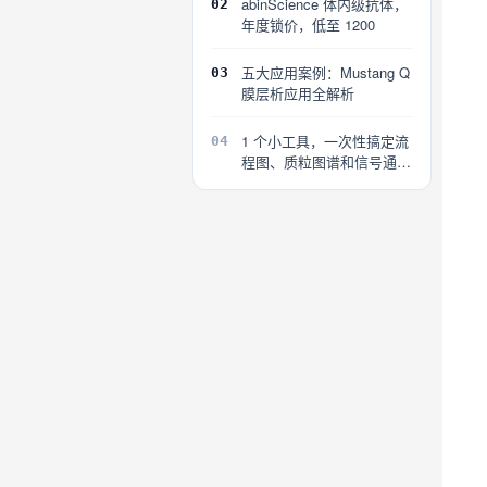
abinScience 体内级抗体，
02
年度锁价，低至 1200
五大应用案例：Mustang Q
03
膜层析应用全解析
1 个小工具，一次性搞定流
04
程图、质粒图谱和信号通路
图