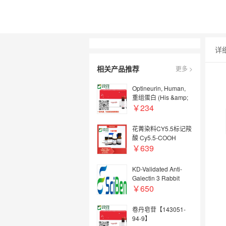
详
相关产品推荐
更多 >
Optineurin, Human,
重组蛋白 (His &amp;
GST)
￥234
花菁染料CY5.5标记羧
酸 Cy5.5-COOH
￥639
KD-Validated Anti-
Galectin 3 Rabbit
pAb（KD&nbsp;KO验
￥650
证抗体，高特异性）
卷丹皂苷【143051-
94-9】