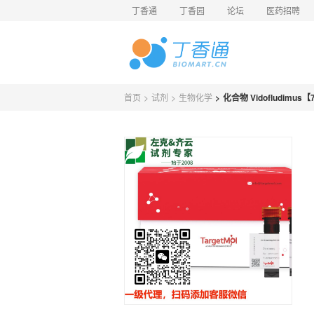
丁香通
丁香园
论坛
医药招聘
首页
>
试剂
>
生物化学
>
化合物 Vidofludimus【7