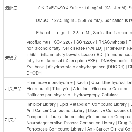
溶解度
        10% DMSO+90% Saline : 10 mg/mL (28.14 mM), 
        DMSO : 127.5 mg/mL (358.79 mM), Sonication i
        Ethanol : 1 mg/mL (2.81 mM), Sonication is rec
Vidofludimus
 | 
SC-12267
 | 
SC 12267
 | 
RNASynthesis
 | 
R
non-alcoholic fatty liver disease (NAFLD)
 | 
Interleukin Re
inhibit
 | 
inflammatory bowel disease (IBD)
 | 
immunomodul
关键字
fatty liver
 | 
farnesoid X receptor (FXR)
 | 
DNASynthesis
 | 
Synthesis
 | 
dihydroorotate dehydrogenase (DHODH)
 | 
D
DHODH
Rhamnose monohydrate
 | 
Kaolin
 | 
Guanidine hydrochlor
相关产品
Fluorouracil
 | 
Tributyrin
 | 
Adenine
 | 
Gluconate Calcium
 | 
Raffinose pentahydrate
 | 
Hydroxypropyl Cellulose
Inhibitor Library
 | 
Lipid Metabolism Compound Library
 | 
Anti-Cancer Compound Library
 | 
Bioactive Compounds L
Compound Library
 | 
Immunology/Inflammation Compoun
相关库
Neurodegenerative Disease Compound Library
 | 
Drug R
Ferroptosis Compound Library
 | 
Anti-Cancer Clinical C