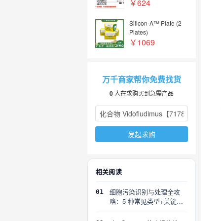
￥624
Silicon-A™ Plate (2
Plates)
￥1069
万千商家帮你免费找货
0
人在求购买到急需产品
发起求购
相关阅读
细胞污染识别与处理全攻
01
略：5 种常见类型+关键误
区