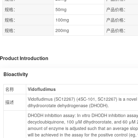
规格：
50mg
产品价格：
规格：
100mg
产品价格：
规格：
200mg
产品价格：
Product Introduction
Bioactivity
名称
Vidofludimus
Vidofludimus (SC12267) (4SC-101, SC12267) is a novel sm
描述
dihydroorotate dehydrogenase (DHODH).
DHODH inhibition assay: In vitro DHODH inhibition assay
decycloubiquinone, 100 μM dihydroorotate, and 60 μM 2
amount of enzyme is adjusted such that an average slop
will be achieved in the assay for the positive control (eg,