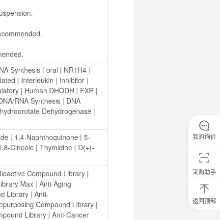
Suspension.
s recommended.
ommended.
NA Synthesis
 | 
oral
 | 
NR1H4
 | 
lated
 | 
Interleukin
 | 
Inhibitor
 | 
atory
 | 
Human DHODH
 | 
FXR
 | 
DNA/RNA Synthesis
 | 
DNA 
ihydroorotate Dehydrogenase
 | 
我的询价
ide
 | 
1,4-Naphthoquinone
 | 
5-
1,8-Cineole
 | 
Thymidine
 | 
D(+)-
采购助手
Bioactive Compound Library
 | 
ibrary Max
 | 
Anti-Aging 
d Library
 | 
Anti-
返回顶部
epurposing Compound Library
 | 
0
ompound Library
 | 
Anti-Cancer 
元