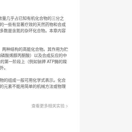
数量几乎占已知有机
化合物
的三分之
的一些有显著疗效的天然药物和合成
多数是含氮的杂环
化合物
。本章内容
）两种结构的高能
化合物
。其作用为贮
例如磷酸烯醇丙酮酸）以及合成反应的中
周期的第一阶段上（例如钠钾 ATP酶的羧
例外。
物
的组成一般可用化学式表示。
化合
的元素不能用简单的机械方法或物理
查看更多相关实验 >