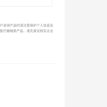
试
用
关
注
研
选
户咨询产品时请注意保护个人信息及
菌
医疗器械类产品，请先查证核实企业