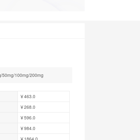
/50mg/100mg/200mg
￥463.0
￥268.0
￥596.0
￥984.0
￥1864.0