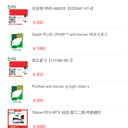
化合物 BMS-986235【2253947-47-4】
￥292
Spark PLUS UV395™ anti-human HLA-A,B,C
￥1982
尿石素 D【131086-98-1】
￥433
Purified anti-human Ig light chain κ
￥935
Silane-PEG-MTX 硅烷-聚乙二醇-甲氨蝶呤
￥4485