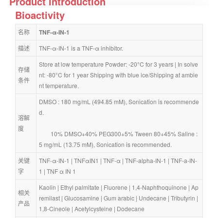
Product Introduction
Bioactivity
名称
TNF-α-IN-1
描述
TNF-α-IN-1 is a TNF-α inhibitor.
Store at low temperature Powder: -20°C for 3 years | In solve
存储
nt: -80°C for 1 year Shipping with blue ice/Shipping at ambie
条件
nt temperature.
DMSO : 180 mg/mL (494.85 mM), Sonication is recommende
d.
溶解
度
        10% DMSO+40% PEG300+5% Tween 80+45% Saline : 
5 mg/mL (13.75 mM), Sonication is recommended.
关键
TNF-α-IN-1
 | 
TNFαIN1
 | 
TNF-α
 | 
TNF-alpha-IN-1
 | 
TNF-a-IN-
字
1
 | 
TNF α IN 1
Kaolin
 | 
Ethyl palmitate
 | 
Fluorene
 | 
1,4-Naphthoquinone
 | 
Ap
相关
remilast
 | 
Glucosamine
 | 
Gum arabic
 | 
Undecane
 | 
Tributyrin
 | 
产品
1,8-Cineole
 | 
Acetylcysteine
 | 
Dodecane