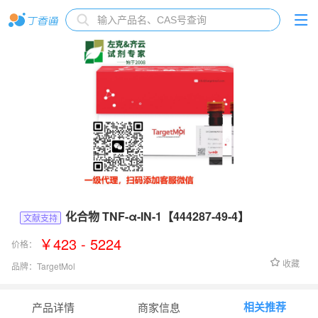
化合物 TNF-α-IN-1【444287-49-4】
文献支持
￥423 - 5224
价格：
收藏
品牌：
TargetMol
货号：
T13175
相关推荐
产品详情
商家信息