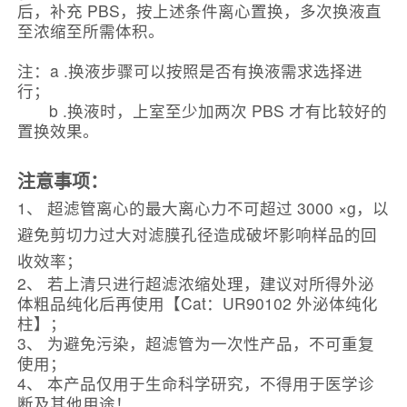
后，补充 PBS，按上述条件离心置换，多次换液直
至浓缩至所需体积。
注：a .换液步骤可以按照是否有换液需求选择进
行；
b .换液时，上室至少加两次 PBS 才有比较好的
置换效果。
注意事项：
1、 超滤管离心的最大离心力不可超过 3000 ×g，以
避免剪切力过大对滤膜孔径造成破坏影响样品的回
收效率；
2、 若上清只进行超滤浓缩处理，建议对所得外泌
体粗品纯化后再使用【Cat：UR90102 外泌体纯化
柱】；
3、 为避免污染，超滤管为一次性产品，不可重复
使用；
4、 本产品仅用于生命科学研究，不得用于医学诊
断及其他用途！