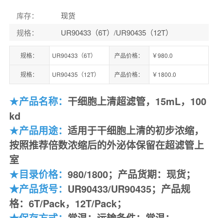
库存
：
现货
规格
：
UR90433（6T）/UR90435（12T）
规格：
UR90433（6T）
产品价格：
￥980.0
规格：
UR90435（12T）
产品价格：
￥1800.0
★
产品名称：
干细胞上清超滤管，15mL，100
kd
★
产品用途：
适用于干细胞上清的初步浓缩，
按照推荐倍数浓缩后的外泌体保留在超滤管上
室
★
目录价格：
980/1800；产品货期：现货；
★
产品
货号：
UR90433/UR90435
；
产品
规
格：
6T/Pack，12T/Pack
；
★
保存方式：
常温；运输条件：常温；