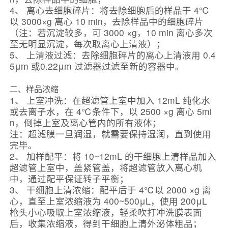
4、 离心去细胞碎片：将去除细胞后的样品于 4℃
以 3000×g 离心 10 min，去除样品中的细胞碎片
（注：若沉淀较多，可 3000 ×g，10 min 离心多次
至无明显沉淀，每次取离心上清液）；
5、 上清液过滤：去除细胞碎片的离心上清液用 0.4
5μm 或0.22μm 过滤器过滤至新的容器中。
二、样品浓缩
1、 上室冲洗：在超滤管上室中加入 12mL 纯化水
或去离子水，在 4℃条件下，以 2500 ×g 离心 5mi
n，倒掉上室及离心管内的所有液体；
注：超滤膜一旦润湿，就需要保持湿润，直到使用
完毕。
2、 加样配平：将 10~12mL 的干细胞上清样品加入
超滤管上室中，盖紧管盖，将超滤管放入离心机
中，通过配平保证转子平衡；
3、 干细胞上清浓缩：配平后于 4℃以 2000 ×g 离
心，直至上室浓缩液为 400~500μL，使用 200μL
枪头小心吸取上室浓缩液，轻柔吹打冲洗膜表面
后，收集浓缩液，得到干细胞上清外泌体粗品；