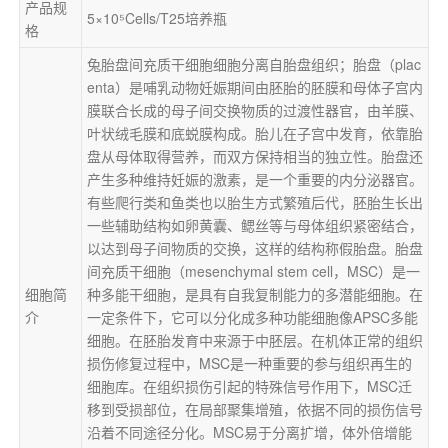
产品规
5×10⁵Cells/T25培养瓶
格
兔胎盘间充质干细胞细胞分离自胎盘组织；胎盘（plac
enta）是哺乳动物妊娠期间由胚胎的胚膜和母体子宫内
膜联合长成的母子间交换物质的过渡性器官，由羊膜、
叶状绒毛膜和底蜕膜构成。胎儿在子宫中发育，依靠胎
盘从母体取得营养，而双方保持相当的独立性。胎盘还
产生多种维持妊娠的激素，是一个重要的内分泌器官。
有些爬行类和鱼类也以胎生方式繁殖后代，胚胎生长出
一些辅助结构如卵黄囊、鳃丝等与母体组织紧密结合，
以达到母子间物质的交换，这样的结构称假胎盘。胎盘
间充质干细胞（mesenchymal stem cell，MSC）是一
细胞简
种多能干细胞，是具有自我复制能力的多潜能细胞。在
介
一定条件下，它可以分化成多种功能细胞像APSC多能
细胞。在胚胎发育中来源于中胚层。在机体正常的组织
损伤修复过程中，MSC是一种重要的参与组织再生的
细胞库。在组织损伤引起的特殊信号作用下，MSC迁
移到受损部位，在局部聚集增殖，依据不同的损伤信号
沿着不同途径分化。MSC易于分离扩增，体外倍增能