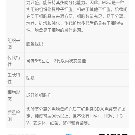
力旺盛，能保持其多向分化能力。因此，MSC是一种
实用的组织修复种子细胞。相较于其他干细胞，胎盘间
充质干细胞具有来源方便，细胞数量充足，易于分离、
培养、扩增和纯化，传代扩增多代后仍具有干细胞特
性。胎盘是干细胞的最佳来源。
组织来
胎盘组织
源
传代特
可传5代左右；3代以内状态最佳
性
生长特
贴壁
性
细胞形
成纤维细胞样
态
实验室分离的兔胎盘间充质干细胞经CD90免疫荧光鉴
质量检
定，纯度可达90%以上，且不含有HIV-1、HBV、HC
测
V、支原体、细菌、酵母和真菌等。