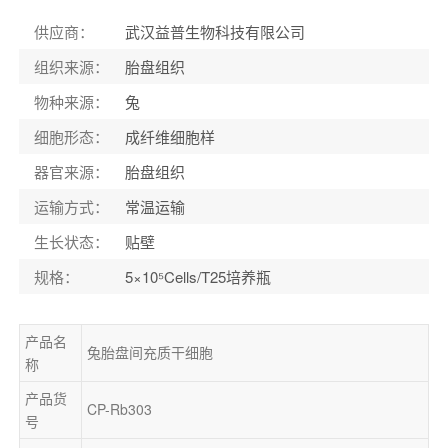
供应商
：
武汉益普生物科技有限公司
组织来源
：
胎盘组织
物种来源
：
兔
细胞形态
：
成纤维细胞样
器官来源
：
胎盘组织
运输方式
：
常温运输
生长状态
：
贴壁
规格
：
5×10⁵Cells/T25培养瓶
产品名
兔胎盘间充质干细胞
称
产品货
CP-Rb303
号