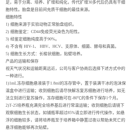
足，易于分离、培养、扩增和纯化，传代扩增30多代后仍具有干细
胞特性。胎盘是目前间充质干细胞的最佳来源。
细胞特性
1)
细胞来源于实验动物正常胎盘组织。
2)
细胞鉴定：CD44免疫荧光染色为阳性。
3)
经鉴定细胞纯度高于90%。
4)
不含有 HIV-1、 HBV、HCV、支原体、细菌、酵母和真菌。
5)
细胞生长方式：长梭状细胞，贴壁培养。
产品的运输和保存
视天气状况和运输距离远近，公司与客户协商后选择下述方式中的
一种进行。
1)1mL
冻存细胞悬液装于1.8ml的冻存管中，置于装满干冰的泡沫保
温盒中进行运输；收到细胞后请尽快解冻复苏细胞进行培养，如无
法立刻进行复苏操作，冻存细胞可在-80℃的条件下保存1个月。
2)T-25
培养瓶充满完全培养基后进行常温运输；收到细胞后请镜下
观察细胞生长状态，如铺瓶率超过85%请立即进行传代操作，如悬
浮的细胞较多，请将培养瓶至于培养箱中静置过夜以帮助未死亡的
悬浮细胞能够再次贴壁。