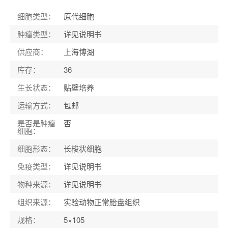
细胞类型
：
原代细胞
肿瘤类型
：
详见说明书
供应商
：
上海博湖
库存
：
36
生长状态
：
贴壁培养
运输方式
：
包邮
是否是肿瘤
否
细胞
：
细胞形态
：
长梭状细胞
免疫类型
：
详见说明书
物种来源
：
详见说明书
组织来源
：
实验动物正常胎盘组织
规格
：
5×105