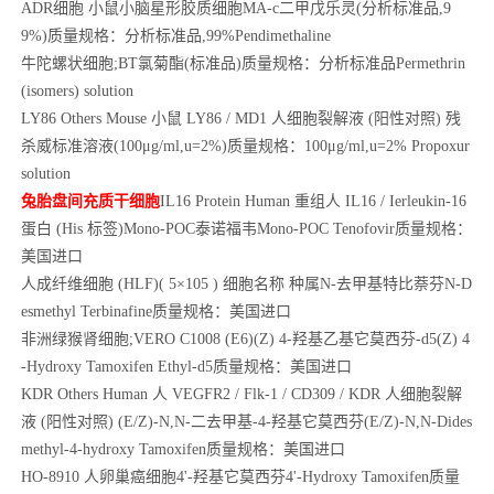
ADR细胞 小鼠小脑星形胶质细胞MA-c二甲戊乐灵(分析标准品,9
9%)质量规格：分析标准品,99%Pendimethaline
牛陀螺状细胞;BT氯菊酯(标准品)质量规格：分析标准品Permethrin
(isomers) solution
LY86 Others Mouse
小鼠 LY86 / MD1 人细胞裂解液 (阳性对照) 残
杀威标准溶液(100μg/ml,u=2%)质量规格：100μg/ml,u=2% Propoxur
solution
兔胎盘间充质干细胞
IL16 Protein Human
重组人 IL16 / Ierleukin-16
蛋白 (His 标签)Mono-POC泰诺福韦Mono-POC Tenofovir质量规格：
美国进口
人成纤维细胞 (HLF)( 5×105 ) 细胞名称 种属N-去甲基特比萘芬N-D
esmethyl Terbinafine质量规格：美国进口
非洲绿猴肾细胞;VERO C1008 (E6)(Z) 4-羟基乙基它莫西芬-d5(Z) 4
-Hydroxy Tamoxifen Ethyl-d5质量规格：美国进口
KDR Others Human
人 VEGFR2 / Flk-1 / CD309 / KDR 人细胞裂解
液 (阳性对照) (E/Z)-N,N-二去甲基-4-羟基它莫西芬(E/Z)-N,N-Dides
methyl-4-hydroxy Tamoxifen质量规格：美国进口
HO-8910
人卵巢癌细胞4'-羟基它莫西芬4'-Hydroxy Tamoxifen质量