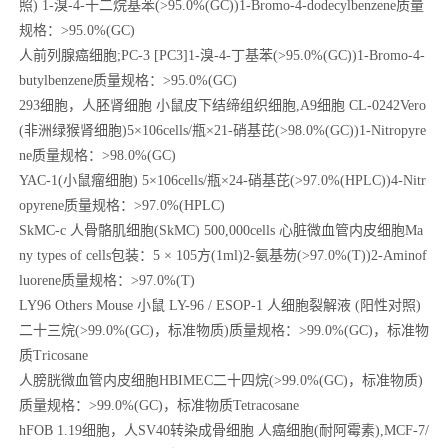
照) 1-溴-4-十二烷基苯(>95.0%(GC))1-Bromo-4-dodecylbenzene质量
规格：>95.0%(GC)
人前列腺癌细胞;PC-3 [PC3]1-溴-4-丁基苯(>95.0%(GC))1-Bromo-4-
butylbenzene质量规格：>95.0%(GC)
293
细胞，人胚肾细胞 小鼠皮下结缔组织细胞,A9细胞 CL-0242Vero
(非洲绿猴肾细胞)5×106cells/瓶×21-硝基芘(>98.0%(GC))1-Nitropyre
ne质量规格：>98.0%(GC)
YAC-1(
小鼠瘤细胞) 5×106cells/瓶×24-硝基芘(>97.0%(HPLC))4-Nitr
opyrene质量规格：>97.0%(HPLC)
SkMC-c
人骨骼肌细胞(SkMC) 500,000cells 心脏微血管内皮细胞Ma
ny types of cells包装：5 × 105方(1ml)2-氨基芴(>97.0%(T))2-Aminof
luorene质量规格：>97.0%(T)
LY96 Others Mouse
小鼠 LY-96 / ESOP-1 人细胞裂解液 (阳性对照)
二十三烷(>99.0%(GC)，标准物质)质量规格：>99.0%(GC)，标准物
质Tricosane
人膀胱微血管内皮细胞HBIMEC二十四烷(>99.0%(GC)，标准物质)
质量规格：>99.0%(GC)，标准物质Tetracosane
hFOB 1.19
细胞，人SV40转染成骨细胞 人癌细胞(耐阿霉素),MCF-7/