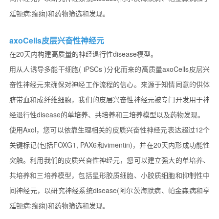
廷顿病;癫痫)和药物筛选和发现。
axoCells皮层兴奋性神经元
在20天内构建高质量的神经退行性disease模型。
用从人诱导多能干细胞( iPSCs )分化而来的高质量axoCells皮层兴
奋性神经元来确保对神经工作流程的信心。来源于知情同意的供体
脐带血和成纤维细胞，我们的皮层兴奋性神经元被专门开发用于神
经退行性disease的单培养、共培养和三培养模型以及药物发现。
使用Axol，您可以依靠生理相关的皮质兴奋性神经元表达超过12个
关键标记(包括FOXG1, PAX6和vimentin)，并在20天内形成功能性
突触。利用我们的皮质兴奋性神经元，您可以建立强大的单培养、
共培养和三培养模型，包括星形胶质细胞、小胶质细胞和抑制性中
间神经元，以研究神经系统disease(阿尔茨海默病、帕金森病和亨
廷顿病;癫痫)和药物筛选和发现。