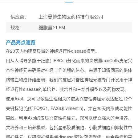
供应商
：
上海曼博生物医药科技有限公司
规格
：
细胞量≥1.5M
产品亮点速览
在20天内构建高质量的神经退行性disease模型。
用从人诱导多能干细胞( iPSCs )分化而来的高质量axoCells皮层兴
奋性神经元来确保对神经工作流程的信心。来源于知情同意的供体
脐带血和成纤维细胞，我们的皮层兴奋性神经元被专门开发用于神
经退行性disease的单培养、共培养和三培养模型以及药物发现。
使用Axol，您可以依靠生理相关的皮质兴奋性神经元表达超过12个
关键标记(包括FOXG1, PAX6和vimentin)，并在20天内形成功能性
突触。利用Axol的皮质兴奋性神经元，您可以建立强大的单培养、
共培养和三培养模型，包括星形胶质细胞、小胶质细胞和抑制性中
间神经元，以研究神经系统disease(阿尔茨海默病、帕金森病和亨