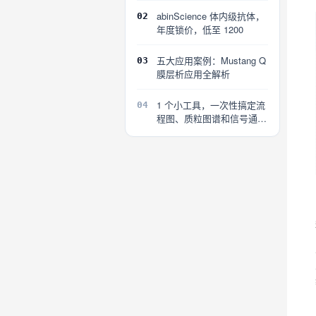
abinScience 体内级抗体，
02
年度锁价，低至 1200
五大应用案例：Mustang Q
03
膜层析应用全解析
1 个小工具，一次性搞定流
04
程图、质粒图谱和信号通路
图