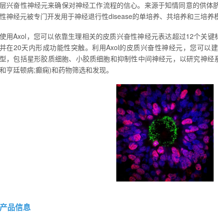
层兴奋性神经元来确保对神经工作流程的信心。来源于知情同意的供体
性神经元被专门开发用于神经退行性disease的单培养、共培养和三培
使用Axol，您可以依靠生理相关的皮质兴奋性神经元表达超过12个关键标记(包括F
并在20天内形成功能性突触。利用Axol的皮质兴奋性神经元，您可以
型，包括星形胶质细胞、小胶质细胞和抑制性中间神经元，以研究神经系统d
和亨廷顿病;癫痫)和药物筛选和发现。
产品信息