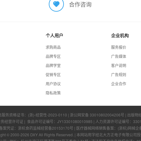
合作咨询
个人用户
企业机构
求购商品
服务报价
品牌专区
广告媒体
品牌学堂
客户说明
促销专区
广告规则
用户协议
企业合作
隐私政策
息服务资格证书：
(浙)-经营性-2023-0110
|
浙公网安备 33010802004206号
| 出版物
业务经营许可证
| 食品许可证编号：
JY13301080010985
| 人力资源许可证编号：
330
凭证：浙杭食药监械经营备20153170号 | 医疗器械网络销售备案：(浙杭)网械企备字[
ight © 2000-
2026
DXY All Rights Reserved.
|
本网站用字经北大方正电子有限公司授