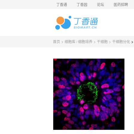
丁香通
丁香园
论坛
医药招聘
首页
>
细胞库 / 细胞培养
>
干细胞
>
干细胞分化
>