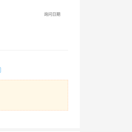
研
选
询问日期
菌