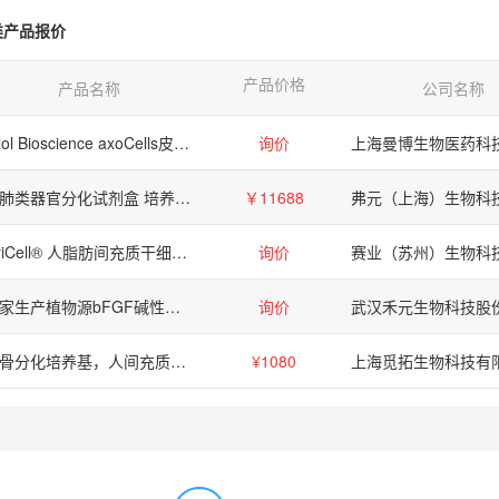
类产品报价
产品价格
产品名称
公司名称
Axol Bioscience axoCells皮层兴奋性/谷氨酸能神经元-ax5111
询价
人肺类器官分化试剂盒 培养基 肺分化
￥11688
OriCell® 人脂肪间充质干细胞成骨诱导分化试剂盒
询价
厂家生产植物源bFGF碱性纤维生长因子
询价
成骨分化培养基，人间充质干细胞成骨诱导试剂盒
¥1080
上海觅拓生物科技有