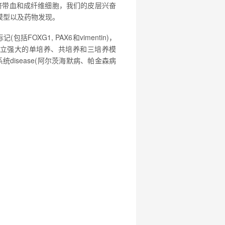
脐带血和成纤维细胞，我们的皮层兴奋
养模型以及药物发现。
OXG1, PAX6和vimentin)，
建立强大的单培养、共培养和三培养模
isease(阿尔茨海默病、帕金森病