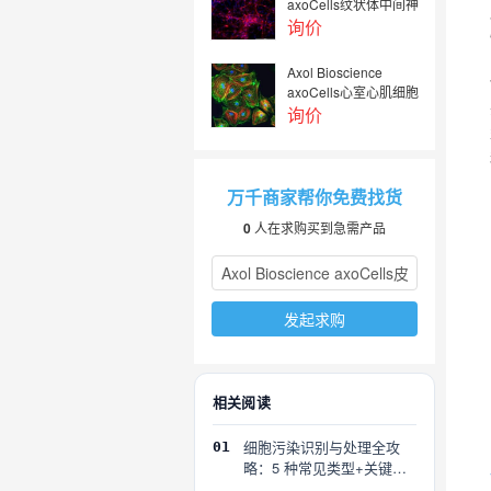
axoCells纹状体中间神
经
询价
Axol Bioscience
axoCells心室心肌细胞
询价
万千商家帮你免费找货
0
人在求购买到急需产品
发起求购
相关阅读
细胞污染识别与处理全攻
01
略：5 种常见类型+关键误
区