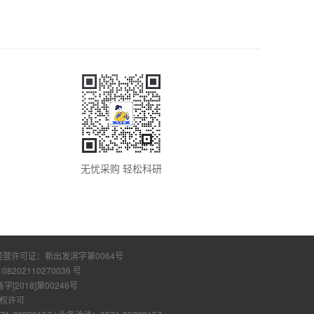
无忧采购 轻松科研
经营许可证：
新出发滨字第0064号
108202110270036 号
2018]第00246号
权许可