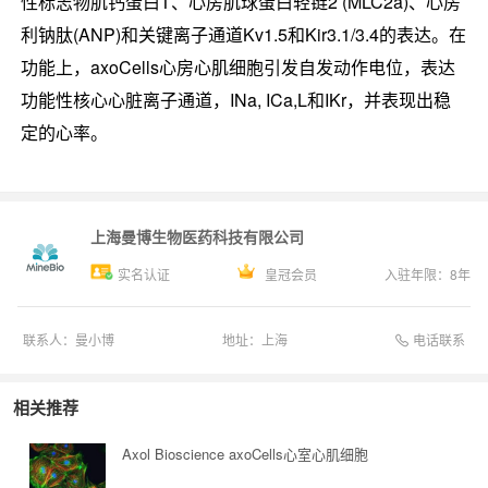
性标志物肌钙蛋白T、心房肌球蛋白轻链2 (MLC2a)、心房
利钠肽(ANP)和关键离子通道Kv1.5和Kir3.1/3.4的表达。在
功能上，axoCells心房心肌细胞引发自发动作电位，表达
功能性核心心脏离子通道，INa, ICa,L和IKr，并表现出稳
定的心率。
上海曼博生物医药科技有限公司
实名认证
皇冠会员
入驻年限：
8
年
电话联系
联系人：
曼小博
地址：
上海
相关推荐
Axol Bioscience axoCells心室心肌细胞