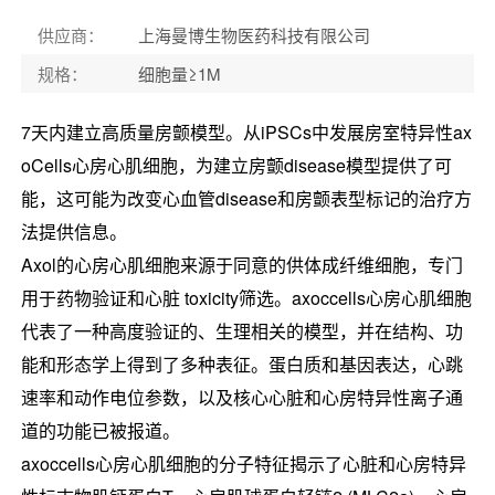
供应商
：
上海曼博生物医药科技有限公司
规格
：
细胞量≥1M
7天内建立高质量房颤模型。从iPSCs中发展房室特异性ax
oCells心房心肌细胞，为建立房颤disease模型提供了可
能，这可能为改变心血管disease和房颤表型标记的治疗方
法提供信息。
Axol的心房心肌细胞来源于同意的供体成纤维细胞，专门
用于药物验证和心脏 toxicity筛选。axoccells心房心肌细胞
代表了一种高度验证的、生理相关的模型，并在结构、功
能和形态学上得到了多种表征。
蛋白质和基因表达，心跳
速率和动作电位参数，以及核心心脏和心房特异性离子通
道的功能已被报道。
axoccells心房心肌细胞的分子特征揭示了心脏和心房特异