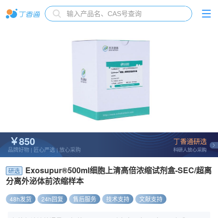
￥850
品牌好物 | 匠心严选 | 放心采购
Exosupur®500ml细胞上清高倍浓缩试剂盒-SEC/超离
研选
分离外泌体前浓缩样本
48h发货
24h回复
售后服务
技术支持
文献支持