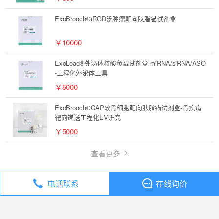
ExoBrooch®iRGD泛肿瘤靶向肽脂锚试剂盒
￥10000
ExoLoad®外泌体核酸负载试剂盒-miRNA/siRNA/ASO
-工程化外泌体工具
￥5000
ExoBrooch®CAP软骨细胞靶向肽脂锚试剂盒-骨疾病
靶向递送工程化EV研究
￥5000
查看更多
电话联系
在线询价
丁香通
全部分类
试剂
Exosupur®500ml细胞上清高倍浓缩试剂盒-SEC/超离分离外泌体前浓缩样本