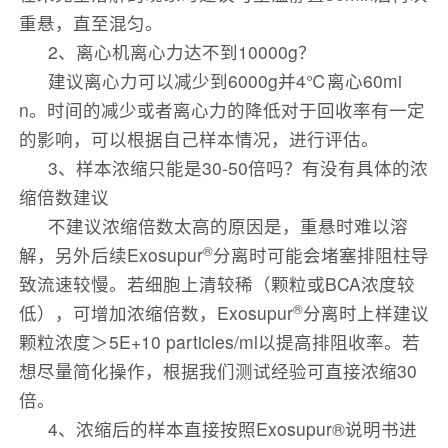
重悬，直至混匀。
2、离心机离心力达不到10000g？
建议离心力可以减少到6000g并4℃离心60mi
n。时间的减少或者离心力的降低对于回收率有一定
的影响，可以根据自己样本情况，进行评估。
3、样本浓缩只能是30-50倍吗？有没有具体的浓
缩倍数建议
不建议浓缩倍数太高的原因是，重悬时难以溶
®
解，另外后续Exosupur
分离时可能会堵塞排阻柱导
致流速较慢。若细胞上清较稀（颗粒或BCA浓度较
®
低），可增加浓缩倍数，Exosupur
分离时上样建议
颗粒浓度＞5E+10 particles/ml以提高排阻收率。若
想尽量简化操作，根据我们测试经验可直接浓缩30
倍。
4、浓缩后的样本直接按照Exosupur®说明书进