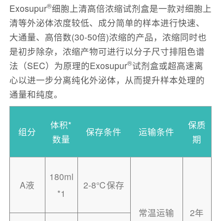
®
Exosupur
细胞上清高倍浓缩试剂盒是一款对细胞上
清等外泌体浓度较低、成分简单的样本进行快速、
大通量、高倍数(30-50倍)浓缩的产品，浓缩同时也
是初步除杂，浓缩产物可进行以分子尺寸排阻色谱
®
法（SEC）为原理的Exosupur
试剂盒或超高速离
心以进一步分离纯化外泌体，从而提升样本处理的
通量和纯度。
体积*
保质
组分
保存条件
运输条件
数量
期
180ml
A液
2-8℃保存
*1
常温运输
2年