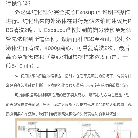
行操作吗？
®
外泌体纯化部分完全按照Exosupur
说明书操作
进行。纯化出来的外泌体在进行超滤浓缩时建议用P
®
BS清洗2遍，即Exosupur
收集到的馏分转移至超滤
管先浓缩到所需体积，然后再补PBS至4ml，吹打外
泌体进行清洗，4000g离心，可重复清洗2次，最后
离心至所需体积（离心时间根据样本浓度而异，一
般5-10min）。
5、使用浓缩试剂盒浓缩细胞上清时，在看不见沉淀的情况下，有没有什
么好的办法能辅助判断一下浓缩的效果以及最后pbs有没有成功的重悬沉淀？
可提前根据离心机和离心用的管子模拟离心，沿离心力方向在管盖上划
箭头观察位置并记录，后面再沉淀时候就可以提前标注出沉淀的大概位置，观
察透明果冻样沉淀，吹打时会感觉略浓稠沾枪头代表成功的重悬沉淀。