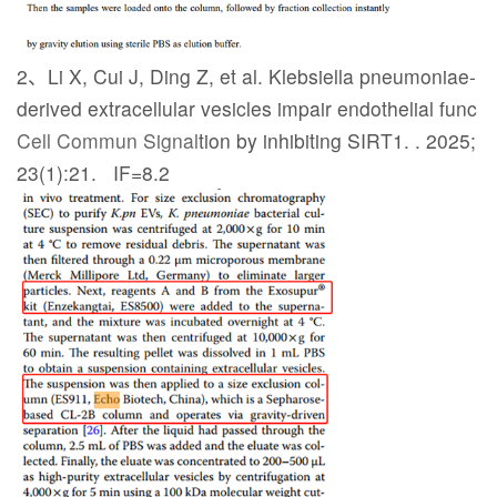
2、Li X, Cui J, Ding Z, et al. Klebsiella pneumoniae-
derived extracellular vesicles impair endothelial func
Cell Commun Signal
tion by inhibiting SIRT1.
. 2025;
23(1):21. IF=8.2