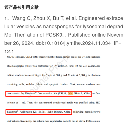
该产品被引用文献
1、Wang C, Zhou X, Bu T, et al. Engineered extrace
llular vesicles as nanosponges for lysosomal degrad
Mol Ther
ation of PCSK9.
. Published online Novem
ber 26, 2024. doi:10.1016/j.ymthe.2024.11.034 IF=
12.1