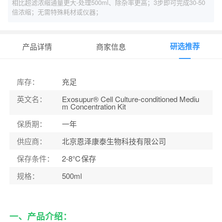
相比超滤浓缩通量更大-处理500ml、除杂率更高；3步即可完成30-50
倍浓缩；无需特殊耗材或仪器；
研选推荐
产品详情
商家信息
库存
：
充足
英文名
：
Exosupur® Cell Culture-conditioned Mediu
m Concentration Kit
保质期
：
一年
供应商
：
北京恩泽康泰生物科技有限公司
保存条件
：
2-8℃保存
规格
：
500ml
一、产品介绍：