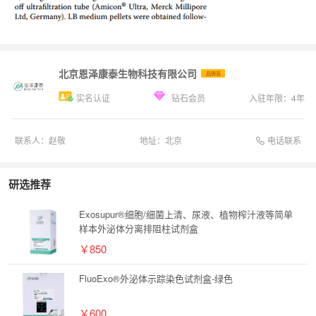
北京恩泽康泰生物科技有限公司
品牌商
实名认证
钻石会员
入驻年限：
4
年
电话联系
联系人：
赵敬
地址：
北京
研选推荐
Exosupur®细胞/细菌上清、尿液、植物榨汁液等简单
样本外泌体分离排阻柱试剂盒
￥850
FluoExo®外泌体示踪染色试剂盒-绿色
￥600