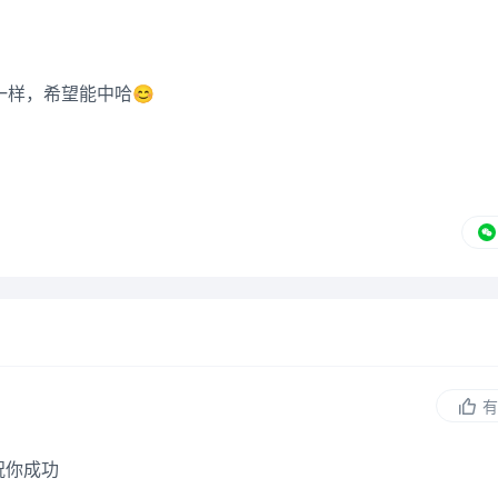
一样，希望能中哈😊
有
祝你成功