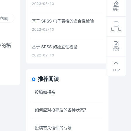
2023-03-10
提问
帮助
基于 SPSS 电子表格的适合性检验
2022-02-10
扫一扫
领
取
你的稿
基于 SPSS 的独立性检验
干
反馈
货
2022-02-10
资
料
TOP
推荐阅读
投稿如相亲
如何应对投稿后的各种状态？
投稿有关信件的写法