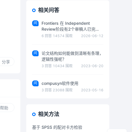
相关问答
问
Frontiers 在 Independent
Review阶段有2个审稿人已完
成，但是没有是否通过
6
回答
14574
围观
2026-06-12
问
论文结构如何能做到清晰有条理，
逻辑性强呢？
分享
3
回答
10434
围观
2023-06-20
问
compusyn软件使用
3
回答
23088
围观
2023-05-16
帮助
相关方法
基于 SPSS 的配对卡方检验