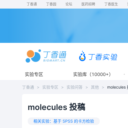
丁香通
丁香园
论坛
医药招聘
丁香医生
实验专区
实验库（10000+）
丁香通
>
实验专区
>
实验问答
>
其他
>
molecules
molecules 投稿
相关实验：
基于 SPSS 的卡方检验