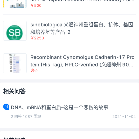
￥500
Set
sinobiological义翘神州重组蛋白、抗体、基因
和培养基等产品-2
￥2250
Recombinant Cynomolgus Cadherin-17 Pro
tein (His Tag), HPLC-verified (义翘神州 9099
询价
4-C08H 现货特卖)
相关问答
问
DNA、mRNA和蛋白质–这是一个悲伤的故事
2
回答
1087
围观
2021-11-04